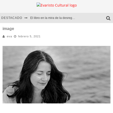
DESTACADO
El libro en la mira de la desregulación
Marcelo Rubio | El llovedor
image
eva
febrero 5, 2021
Diego Meret | Hotel Acapulco
Alejandra Correa | La nieve