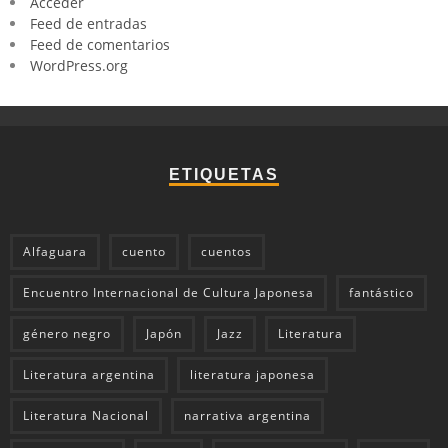
Acceder
Feed de entradas
Feed de comentarios
WordPress.org
ETIQUETAS
Alfaguara
cuento
cuentos
Encuentro Internacional de Cultura Japonesa
fantástico
género negro
Japón
Jazz
Literatura
Literatura argentina
literatura japonesa
Literatura Nacional
narrativa argentina