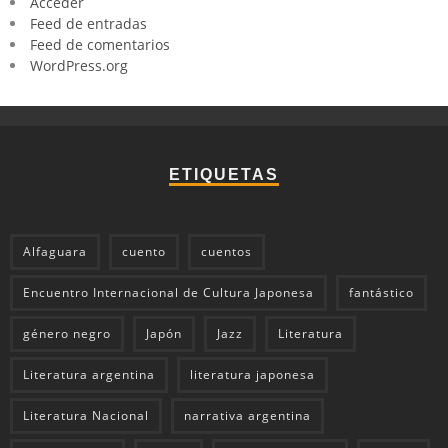
Acceder
Feed de entradas
Feed de comentarios
WordPress.org
ETIQUETAS
Alfaguara
cuento
cuentos
Encuentro Internacional de Cultura Japonesa
fantástico
género negro
Japón
Jazz
Literatura
Literatura argentina
literatura japonesa
Literatura Nacional
narrativa argentina