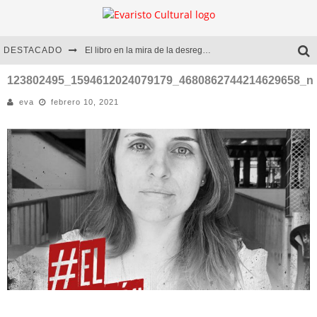
DESTACADO
El libro en la mira de la desregulación
Marcelo Rubio | El llovedor
123802495_1594612024079179_4680862744214629658_n
eva
febrero 10, 2021
Diego Meret | Hotel Acapulco
Alejandra Correa | La nieve