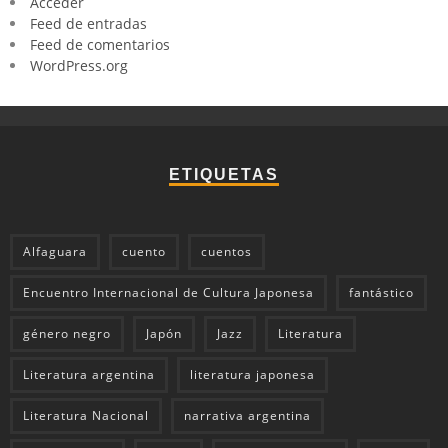
Acceder
Feed de entradas
Feed de comentarios
WordPress.org
ETIQUETAS
Alfaguara
cuento
cuentos
Encuentro Internacional de Cultura Japonesa
fantástico
género negro
Japón
Jazz
Literatura
Literatura argentina
literatura japonesa
Literatura Nacional
narrativa argentina