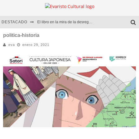
DESTACADO
El libro en la mira de la desregulación
Marcelo Rubio | El llovedor
politica-historia
eva
enero 29, 2021
Diego Meret | Hotel Acapulco
Alejandra Correa | La nieve