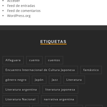
Acceder
Feed de entradas
Feed de comentarios
WordPress.org
ETIQUETAS
Alfaguara
cuento
cuentos
Encuentro Internacional de Cultura Japonesa
fantástico
género negro
Japón
Jazz
Literatura
Literatura argentina
literatura japonesa
Literatura Nacional
narrativa argentina