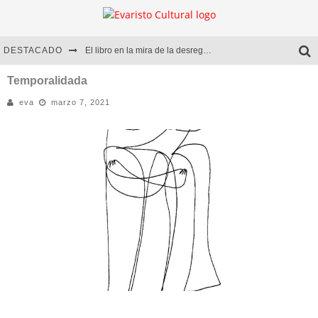
DESTACADO
El libro en la mira de la desregulación
Marcelo Rubio | El llovedor
Temporalidada
eva
marzo 7, 2021
Diego Meret | Hotel Acapulco
Alejandra Correa | La nieve