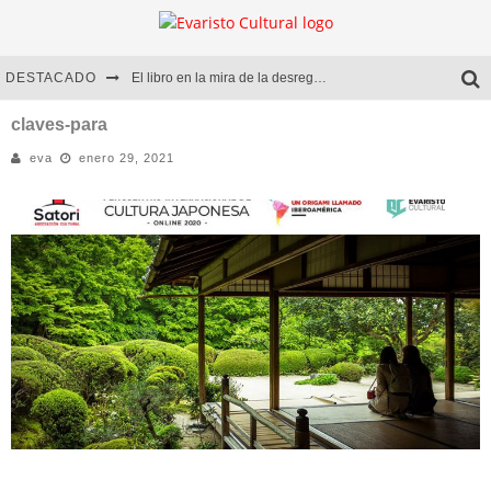
DESTACADO
El libro en la mira de la desregulación
Marcelo Rubio | El llovedor
claves-para
eva
enero 29, 2021
Diego Meret | Hotel Acapulco
Alejandra Correa | La nieve