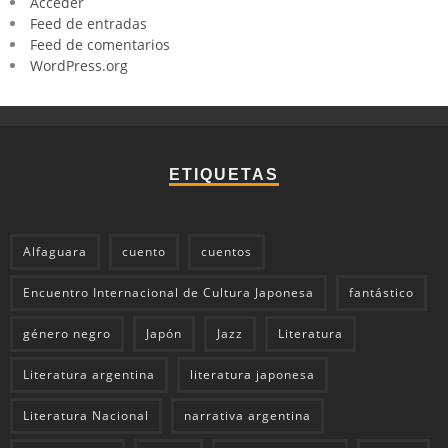
Acceder
Feed de entradas
Feed de comentarios
WordPress.org
ETIQUETAS
Alfaguara
cuento
cuentos
Encuentro Internacional de Cultura Japonesa
fantástico
género negro
Japón
Jazz
Literatura
Literatura argentina
literatura japonesa
Literatura Nacional
narrativa argentina