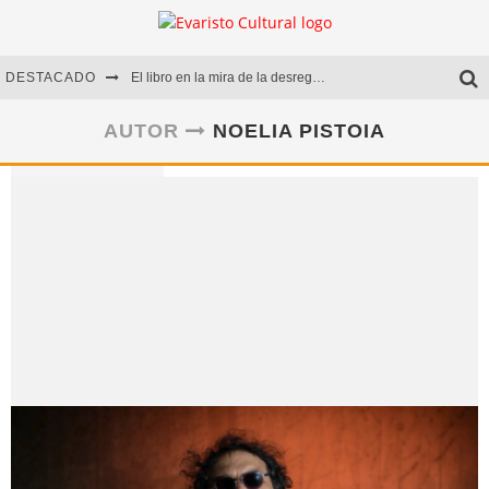
DESTACADO
El libro en la mira de la desregulación
Marcelo Rubio | El llovedor
AUTOR
NOELIA PISTOIA
Diego Meret | Hotel Acapulco
Alejandra Correa | La nieve
Noelia Pistoia