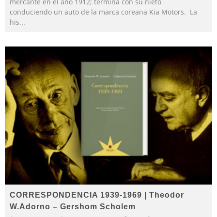
mercante en el año 1912; termina con su nieto
conduciendo un auto de la marca coreana Kia Motors. La
his
...
CORRESPONDENCIA 1939-1969 | Theodor
W.Adorno – Gershom Scholem