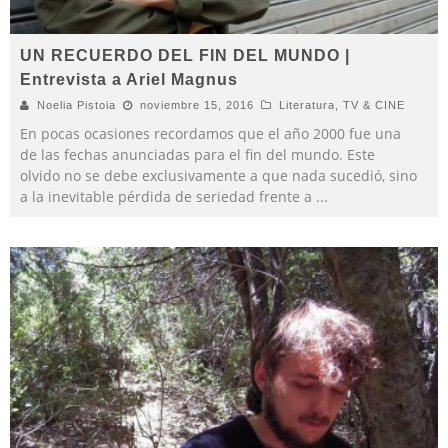
UN RECUERDO DEL FIN DEL MUNDO |
Entrevista a Ariel Magnus
Noelia Pistoia
noviembre 15, 2016
Literatura
,
TV & CINE
En pocas ocasiones recordamos que el año 2000 fue una
de las fechas anunciadas para el fin del mundo. Este
olvido no se debe exclusivamente a que nada sucedió, sino
a la inevitable pérdida de seriedad frente a
...