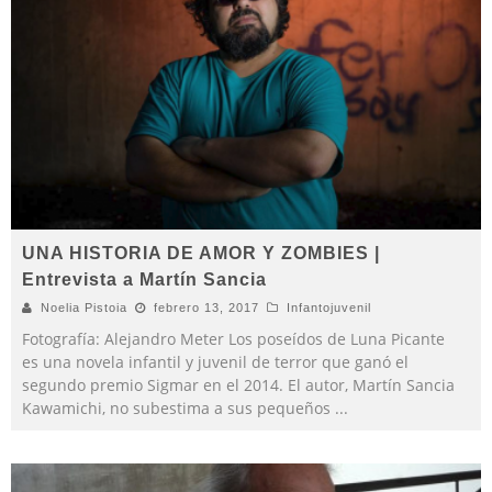
UNA HISTORIA DE AMOR Y ZOMBIES |
Entrevista a Martín Sancia
Noelia Pistoia
febrero 13, 2017
Infantojuvenil
Fotografía: Alejandro Meter Los poseídos de Luna Picante
es una novela infantil y juvenil de terror que ganó el
segundo premio Sigmar en el 2014. El autor, Martín Sancia
Kawamichi, no subestima a sus pequeños
...