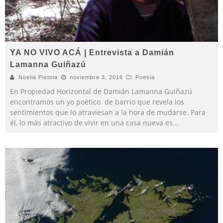
YA NO VIVO ACÁ | Entrevista a Damián
Lamanna Guiñazú
Noelia Pistoia
noviembre 3, 2016
Poesia
En Propiedad Horizontal de Damián Lamanna Guiñazú
encontramos un yo poético de barrio que revela los
sentimientos que lo atraviesan a la hora de mudarse. Para
él, lo más atractivo de vivir en una casa nueva es
...