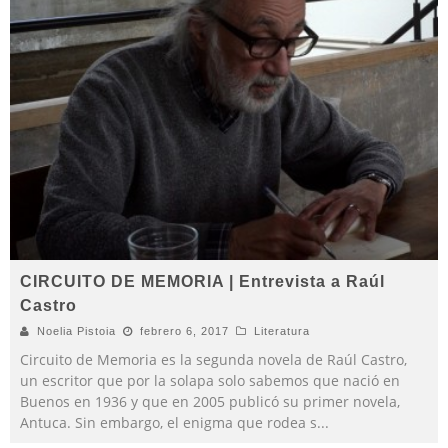
CIRCUITO DE MEMORIA | Entrevista a Raúl
Castro
Noelia Pistoia
febrero 6, 2017
Literatura
Circuito de Memoria es la segunda novela de Raúl Castro,
un escritor que por la solapa solo sabemos que nació en
Buenos en 1936 y que en 2005 publicó su primer novela,
Antuca. Sin embargo, el enigma que rodea s
...