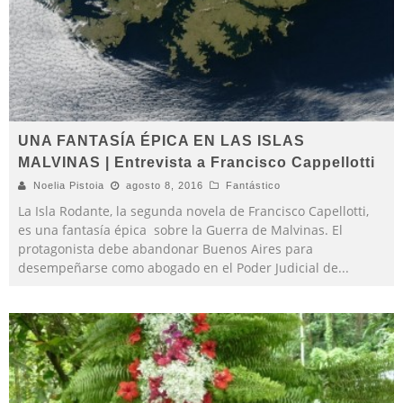
UNA FANTASÍA ÉPICA EN LAS ISLAS
MALVINAS | Entrevista a Francisco Cappellotti
Noelia Pistoia
agosto 8, 2016
Fantástico
La Isla Rodante, la segunda novela de Francisco Capellotti,
es una fantasía épica sobre la Guerra de Malvinas. El
protagonista debe abandonar Buenos Aires para
desempeñarse como abogado en el Poder Judicial de
...