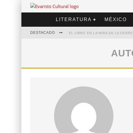
LITERATURA
MÉXICO
DESTACADO
EL LIBRO EN LA MIRA DE LA DES
MARCELO RUBIO | EL LLOVEDOR
AU
DIEGO MERET | HOTEL ACAPULCO
ALEJANDRA CORREA | LA NIEVE