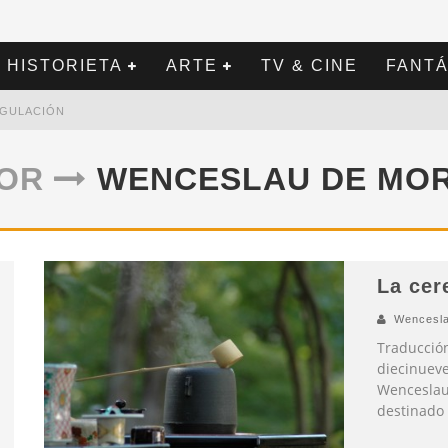
HISTORIETA
ARTE
TV & CINE
FANTÁ
REGULACIÓN
TOR
WENCESLAU DE MO
La cer
Wencesla
Traducción
diecinueve
Wenceslau
destinado 