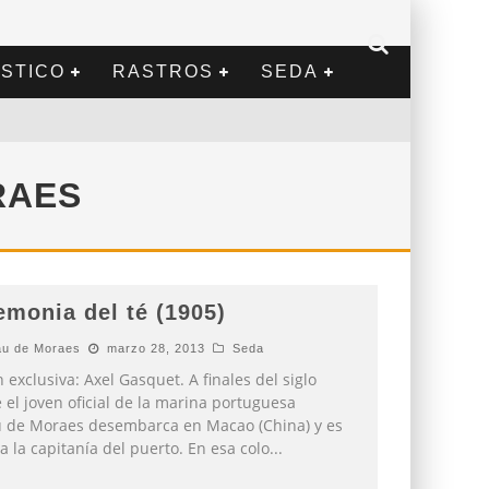
STICO
RASTROS
SEDA
RAES
emonia del té (1905)
u de Moraes
marzo 28, 2013
Seda
 exclusiva: Axel Gasquet. A finales del siglo
 el joven oficial de la marina portuguesa
 de Moraes desembarca en Macao (China) y es
a la capitanía del puerto. En esa colo
...