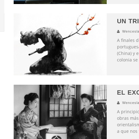
UN TR
Wencesla
A finales d
portugues
(China) y 
colonia se
EL EX
Wencesla
A principi
obras más 
orientalis
a que nos 