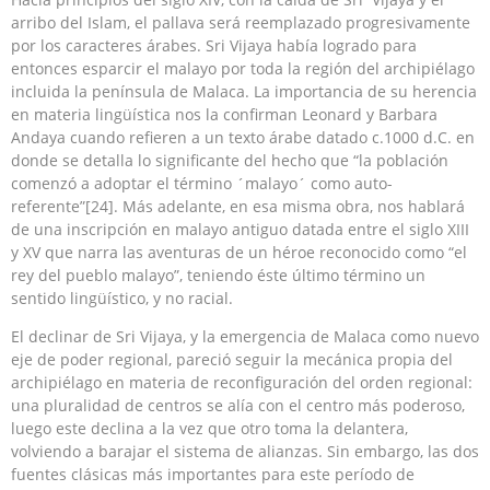
arribo del Islam, el pallava será reemplazado progresivamente
por los caracteres árabes. Sri Vijaya había logrado para
entonces esparcir el malayo por toda la región del archipiélago
incluida la península de Malaca. La importancia de su herencia
en materia lingüística nos la confirman Leonard y Barbara
Andaya cuando refieren a un texto árabe datado c.1000 d.C. en
donde se detalla lo significante del hecho que “la población
comenzó a adoptar el término ´malayo´ como auto-
referente”[24]. Más adelante, en esa misma obra, nos hablará
de una inscripción en malayo antiguo datada entre el siglo XIII
y XV que narra las aventuras de un héroe reconocido como “el
rey del pueblo malayo”, teniendo éste último término un
sentido lingüístico, y no racial.
El declinar de Sri Vijaya, y la emergencia de Malaca como nuevo
eje de poder regional, pareció seguir la mecánica propia del
archipiélago en materia de reconfiguración del orden regional:
una pluralidad de centros se alía con el centro más poderoso,
luego este declina a la vez que otro toma la delantera,
volviendo a barajar el sistema de alianzas. Sin embargo, las dos
fuentes clásicas más importantes para este período de