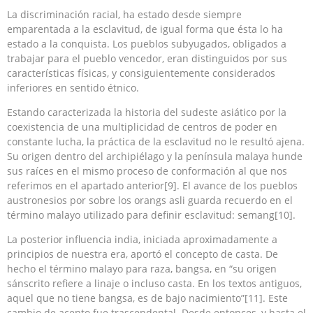
La discriminación racial, ha estado desde siempre
emparentada a la esclavitud, de igual forma que ésta lo ha
estado a la conquista. Los pueblos subyugados, obligados a
trabajar para el pueblo vencedor, eran distinguidos por sus
características físicas, y consiguientemente considerados
inferiores en sentido étnico.
Estando caracterizada la historia del sudeste asiático por la
coexistencia de una multiplicidad de centros de poder en
constante lucha, la práctica de la esclavitud no le resultó ajena.
Su origen dentro del archipiélago y la península malaya hunde
sus raíces en el mismo proceso de conformación al que nos
referimos en el apartado anterior[9]. El avance de los pueblos
austronesios por sobre los orangs asli guarda recuerdo en el
término malayo utilizado para definir esclavitud: semang[10].
La posterior influencia india, iniciada aproximadamente a
principios de nuestra era, aportó el concepto de casta. De
hecho el término malayo para raza, bangsa, en “su origen
sánscrito refiere a linaje o incluso casta. En los textos antiguos,
aquel que no tiene bangsa, es de bajo nacimiento”[11]. Este
cambio de acento fue trascendental. Desde entonces, y hasta el