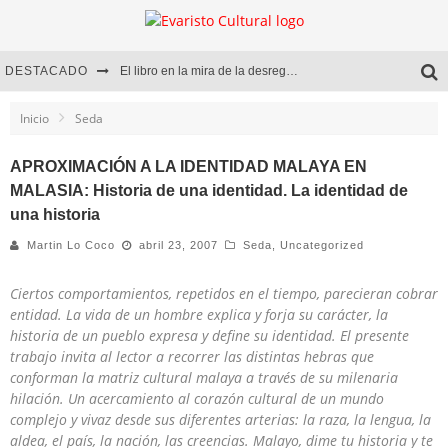
DESTACADO
El libro en la mira de la desregulación
Marcelo Rubio | El llovedor
Inicio
Seda
Diego Meret | Hotel Acapulco
APROXIMACIÓN A LA IDENTIDAD MALAYA EN
MALASIA: Historia de una identidad. La identidad de
Alejandra Correa | La nieve
una historia
Martin Lo Coco
abril 23, 2007
Seda
,
Uncategorized
Ciertos comportamientos, repetidos en el tiempo, parecieran cobrar
entidad. La vida de un hombre explica y forja su carácter, la
historia de un pueblo expresa y define su identidad. El presente
trabajo invita al lector a recorrer las distintas hebras que
conforman la matriz cultural malaya a través de su milenaria
hilación. Un acercamiento al corazón cultural de un mundo
complejo y vivaz desde sus diferentes arterias: la raza, la lengua, la
aldea, el país, la nación, las creencias. Malayo, dime tu historia y te