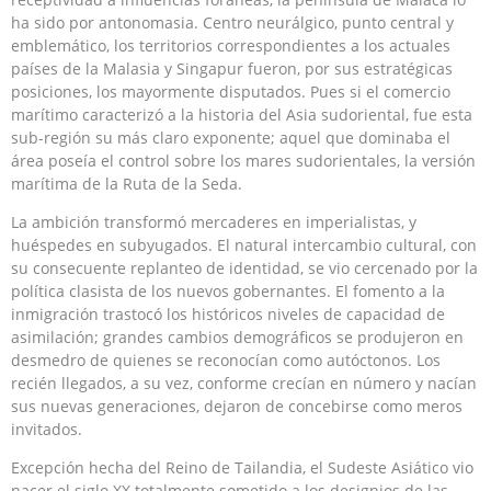
ha sido por antonomasia. Centro neurálgico, punto central y
emblemático, los territorios correspondientes a los actuales
países de la Malasia y Singapur fueron, por sus estratégicas
posiciones, los mayormente disputados. Pues si el comercio
marítimo caracterizó a la historia del Asia sudoriental, fue esta
sub-región su más claro exponente; aquel que dominaba el
área poseía el control sobre los mares sudorientales, la versión
marítima de la Ruta de la Seda.
La ambición transformó mercaderes en imperialistas, y
huéspedes en subyugados. El natural intercambio cultural, con
su consecuente replanteo de identidad, se vio cercenado por la
política clasista de los nuevos gobernantes. El fomento a la
inmigración trastocó los históricos niveles de capacidad de
asimilación; grandes cambios demográficos se produjeron en
desmedro de quienes se reconocían como autóctonos. Los
recién llegados, a su vez, conforme crecían en número y nacían
sus nuevas generaciones, dejaron de concebirse como meros
invitados.
Excepción hecha del Reino de Tailandia, el Sudeste Asiático vio
nacer el siglo XX totalmente sometido a los designios de las