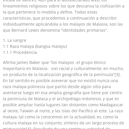
lineamientos religiosos sobre los que descansa la civilización a
la que pertenece lo modela y define. Todas estas
características, que procedemos a continuación a describir
individualmente aplicándola a los malayos de Malasia, son las
que Bernard Lewis denomina “identidades primarias”.
1. La sangre
1.1 Raza malaya (bangsa malayu)
1.1.1 Procedencia
Afirma James Baker que “los malayos -el grupo étnico
mayoritario en Malasia- son racial y culturalmente, en mucho,
un producto de la localización geográfica de la península”[3].
En tal sentido es posible aseverar que no existió nunca una
raza malaya-polinesia que partió desde algún sitio para
asentarse luego en esa amplia geografía que tiene por centro
la península de Malaca y el archipiélago indonesio, y que es
posible ampliar hasta lugares tan distantes como Madagascar
al oeste, Taiwán al norte, y las islas del Pacífico al este. La raza
malaya, tal como la conocemos en la actualidad, es, como la
cultura malaya en su conjunto, síntesis de un largo proceso de
mixturación[4]. Resultado de una continua actividad de