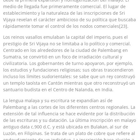
medio de llegada fue primeramente comercial. El lugar de
establecimiento y la naturaleza de las inscripciones de Sri
Vijaya revelan el carácter ambicioso de su política que buscaba
rápidamente tomar el control de los nodos comerciales[23].
Los reinos vasallos emulaban la capital del imperio, pues el
prestigio de Sri Vijaya no se limitaba a lo político y comercial.
Centrado en los alrededores de la ciudad de Palembang en
Sumatra, se convirtió en un foco de irradiación cultural y
civilizatoria. Los gobernantes de turno apoyaron, por ejemplo,
los estudios y fundaciones religiosas; sus obras trascendieron
incluso los límites sudorientales: se sabe que un rey construyó
un templo taoísta en Cantón mientras que otro reconstruyó un
santuario budista en el Centro de Nalanda, en India.
La lengua malaya y su escritura se expandían así de
Palembang a las cortes de los diferentes centros regionales. La
extensión de tal influencia se hace evidente por la distribución
de las escrituras y su datación. La última inscripción en malayo
antiguo data c.900 d.C. y está ubicada en Bulakan, al sur de
Luzón, en Filipinas. Se trata de un plato de cobre que refiere al
endeudamiento de un individuo. La inscripción hace alusión a