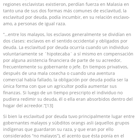
regiones esclavistas existieron, perdían fuerza en Malasia en
tanto una de sus dos formas más comunes de esclavitud, la
esclavitud por deuda, podía incumbir, en su relación esclavo-
amo, a personas de igual raza.
“…entre los malayos, los esclavos generalmente se dividían en
dos clases: esclavos en el sentido occidental y obligados por
deuda. La esclavitud por deuda ocurría cuando un individuo
voluntariamente se ´hipotecaba´ a sí mismo en compensación
por alguna asistencia financiera de parte de su acreedor,
frecuentemente su gobernante o jefe. En tiempos privativos,
después de una mala cosecha o cuando una aventura
comercial había fallado, la obligación por deuda podía ser la
única forma con que un agricultor podía aumentar sus
finanzas. Si luego de un tiempo prescripto el individuo no
pudiera redimir su deuda, él o ella eran absorbidos dentro del
hogar del acreedor.”[13]
Si bien la esclavitud por deuda tuvo principalmente lugar entre
gobernantes malayos y súbditos orangs asli (aquellos grupos
indígenas que guardaron su raza, y que eran por ello
considerados “no malayos”), el acento que ésta ponía en el