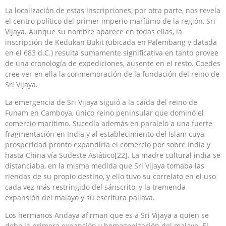
La localización de estas inscripciones, por otra parte, nos revela
el centro político del primer imperio marítimo de la región, Sri
Vijaya. Aunque su nombre aparece en todas ellas, la
inscripción de Kedukan Bukit (ubicada en Palembang y datada
en el 683 d.C.) resulta sumamente significativa en tanto provee
de una cronología de expediciones, ausente en el resto. Coedes
cree ver en ella la conmemoración de la fundación del reino de
Sri Vijaya.
La emergencia de Sri Vijaya siguió a la caída del reino de
Funam en Camboya, único reino peninsular que dominó el
comercio marítimo. Sucedía además en paralelo a una fuerte
fragmentación en India y al establecimiento del Islam cuya
prosperidad pronto expandiría el comercio por sobre India y
hasta China vía Sudeste Asiático[22]. La madre cultural india se
distanciaba, en la misma medida que Sri Vijaya tomaba las
riendas de su propio destino, y ello tuvo su correlato en el uso
cada vez más restringido del sánscrito, y la tremenda
expansión del malayo y su escritura pallava.
Los hermanos Andaya afirman que es a Sri Vijaya a quien se
debe la primera expansión y homogenización del malayo. El