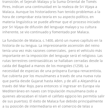
transición, el Sejerah Malayu y la Suma Oriental de Tomés
Pires, indican una continuidad en la realeza de Sri Vijaya a
Malaca. Aunque los historiadores han tenido problemas a la
hora de comprobar esta teoría en su aspecto político, en
materia lingüística se puede afirmar que el proceso iniciado
por Sri Vijaya de difusión del lenguaje malayo y su cultura
inherente, se vio continuado y fomentado por Malaca.
La fundación de Malaca, c.1400, abrió un nuevo capítulo en la
historia de su lengua. La impresionante ascensión del reino
tenía una vez más razones comerciales, pero el vehículo más
importante en la imposición del lenguaje será el religioso. Las
rutas terrestres centroasiáticas se hallaban cerradas desde la
caída del Bagdad a manos de los mongoles (1258). La
necesidad de especias de una próspera Europa renacentista,
fue cubierta por los musulmanes a través de una nueva ruta
que partía desde Gujarat hasta Aden, y de allí a Alejandría a
través del Mar Rojo, para entonces sí ingresar en Europa vía
Mediterráneo en naves con tripulación musulmana (solo a
quienes abrazaban el Islam el califato egipcio les permitía salir
de sus puertos). El éxito de Malaca fue debido principalmente
a su posición de intermediaria en el comercio de telas y