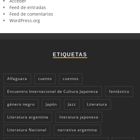
Acceder
Feed de entradas
Feed de comentarios
WordPress.org
ETIQUETAS
Alfaguara
cuento
cuentos
Encuentro Internacional de Cultura Japonesa
fantástico
género negro
Japón
Jazz
Literatura
Literatura argentina
literatura japonesa
Literatura Nacional
narrativa argentina