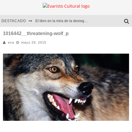
DESTACADO
El libro en la mira de la desregulación
Marcelo Rubio | El llovedor
1016442__threatening-wolf_p
eva
mayo 29, 2015
Diego Meret | Hotel Acapulco
Alejandra Correa | La nieve