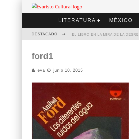
LITERATURA
MÉXICO
DESTACADO
EL LIBRO EN LA MIRA DE LA DES
MARCELO RUBIO | EL LLOVEDOR
ford1
DIEGO MERET | HOTEL ACAPULCO
eva
junio 10, 2015
ALEJANDRA CORREA | LA NIEVE