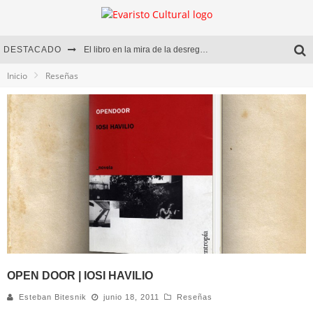
DESTACADO
El libro en la mira de la desregulación
Inicio
Reseñas
Marcelo Rubio | El llovedor
Diego Meret | Hotel Acapulco
Alejandra Correa | La nieve
OPEN DOOR | IOSI HAVILIO
Esteban Bitesnik
junio 18, 2011
Reseñas