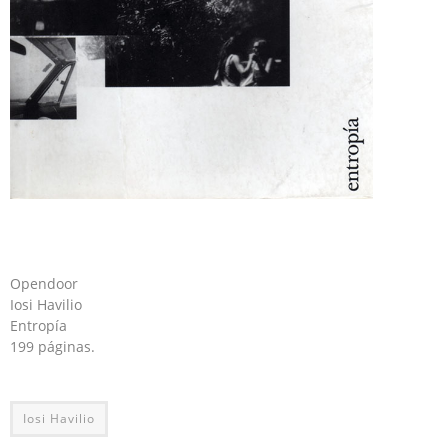
Opendoor
Iosi Havilio
Entropía
199 páginas.
Iosi Havilio