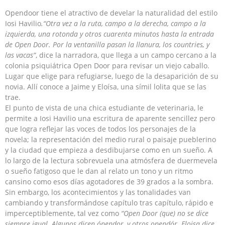
Opendoor tiene el atractivo de develar la naturalidad del estilo
Iosi Havilio
.“Otra vez a la ruta, campo a la derecha, campo a la
izquierda, una rotonda y otros cuarenta minutos hasta la entrada
de Open Door. Por la ventanilla pasan la llanura, los countries, y
las vacas”
, dice la narradora, que llega a un campo cercano a la
colonia psiquiátrica Open Door para revisar un viejo caballo.
Lugar que elige para refugiarse, luego de la desaparición de su
novia. Allí conoce a Jaime y Eloísa, una símil lolita que se las
trae.
El punto de vista de una chica estudiante de veterinaria, le
permite a Iosi Havilio una escritura de aparente sencillez pero
que logra reflejar las voces de todos los personajes de la
novela; la representación del medio rural o paisaje pueblerino
y la ciudad que empieza a desdibujarse como en un sueño. A
lo largo de la lectura sobrevuela una atmósfera de duermevela
o sueño fatigoso que le dan al relato un tono y un ritmo
cansino como esos días agotadores de 39 grados a la sombra.
Sin embargo, los acontecimientos y las tonalidades van
cambiando y transformándose capítulo tras capítulo, rápido e
imperceptiblemente, tal vez como
“Open Door (que) no se dice
siempre igual. Algunos dicen ópendor, y otros opendór. Eloisa dice