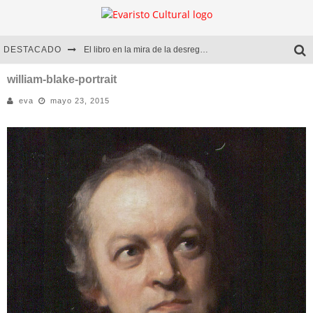
DESTACADO
El libro en la mira de la desregulación
Marcelo Rubio | El llovedor
william-blake-portrait
eva
mayo 23, 2015
Diego Meret | Hotel Acapulco
Alejandra Correa | La nieve