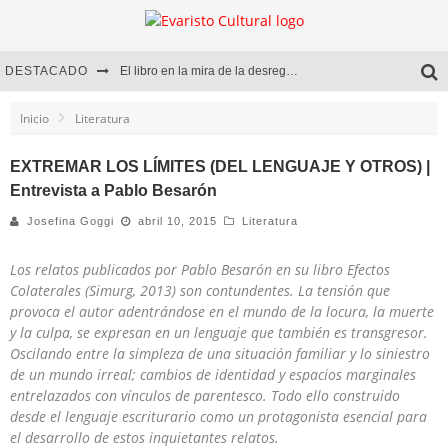
DESTACADO
El libro en la mira de la desregulación
Marcelo Rubio | El llovedor
Inicio
Literatura
Diego Meret | Hotel Acapulco
EXTREMAR LOS LÍMITES (DEL LENGUAJE Y OTROS) |
Entrevista a Pablo Besarón
Alejandra Correa | La nieve
Josefina Goggi
abril 10, 2015
Literatura
Los relatos publicados por Pablo Besarón en su libro
Efectos
Colaterales
(Simurg, 2013) son contundentes. La tensión que
provoca el autor adentrándose en el mundo de la locura, la muerte
y la culpa, se expresan en un lenguaje que también es transgresor.
Oscilando entre la simpleza de una situación familiar y lo siniestro
de un mundo irreal; cambios de identidad y espacios marginales
entrelazados con vínculos de parentesco. Todo ello construido
desde el lenguaje escriturario como un protagonista esencial para
el desarrollo de estos inquietantes relatos.