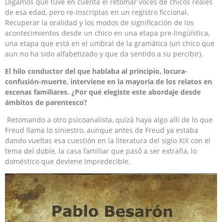
Digamos que tuve en cuenta el retomar voces de chicos reales
de esa edad, pero re-inscriptas en un registro ficcional.
Recuperar la oralidad y los modos de significación de los
acontecimientos desde un chico en una etapa pre-lingüística,
una etapa que está en el umbral de la gramática (un chico que
aun no ha sido alfabetizado y que da sentido a su percibir).
El hilo conductor del que hablaba al principio, locura-
confusión-muerte, interviene en la mayoría de los relatos en
escenas familiares. ¿Por qué elegiste este abordaje desde
ámbitos de parentesco?
Retomando a otro psicoanalista, quizá haya algo allí de lo que
Freud llama lo siniestro, aunque antes de Freud ya estaba
dando vueltas esa cuestión en la literatura del siglo XIX con el
tema del doble, la casa familiar que pasó a ser extraña, lo
doméstico que deviene impredecible.