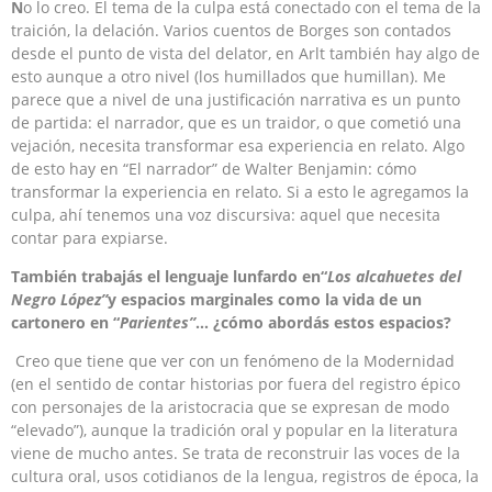
N
o lo creo. El tema de la culpa está conectado con el tema de la
traición, la delación. Varios cuentos de Borges son contados
desde el punto de vista del delator, en Arlt también hay algo de
esto aunque a otro nivel (los humillados que humillan). Me
parece que a nivel de una justificación narrativa es un punto
de partida: el narrador, que es un traidor, o que cometió una
vejación, necesita transformar esa experiencia en relato. Algo
de esto hay en “El narrador” de Walter Benjamin: cómo
transformar la experiencia en relato. Si a esto le agregamos la
culpa, ahí tenemos una voz discursiva: aquel que necesita
contar para expiarse.
También trabajás el lenguaje lunfardo en
“
Los alcahuetes del
Negro López”
y espacios marginales como la vida de un
cartonero en
“
Parientes”
… ¿cómo abordás estos espacios?
Creo que tiene que ver con un fenómeno de la Modernidad
(en el sentido de contar historias por fuera del registro épico
con personajes de la aristocracia que se expresan de modo
“elevado”), aunque la tradición oral y popular en la literatura
viene de mucho antes. Se trata de reconstruir las voces de la
cultura oral, usos cotidianos de la lengua, registros de época, la