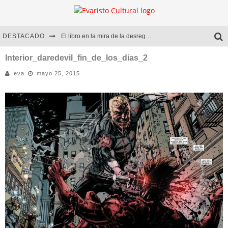
DESTACADO
El libro en la mira de la desregulación
Marcelo Rubio | El llovedor
Interior_daredevil_fin_de_los_dias_2
eva
mayo 25, 2015
Diego Meret | Hotel Acapulco
Alejandra Correa | La nieve