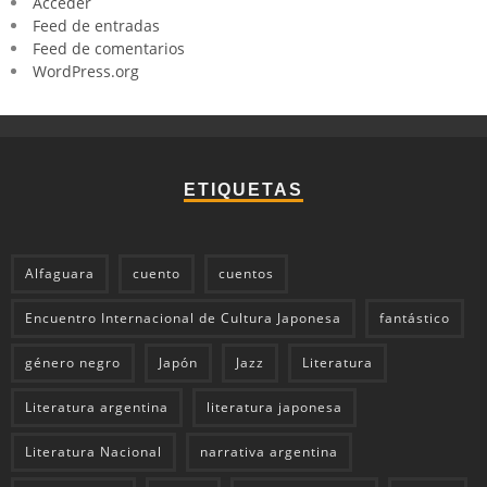
Acceder
Feed de entradas
Feed de comentarios
WordPress.org
ETIQUETAS
Alfaguara
cuento
cuentos
Encuentro Internacional de Cultura Japonesa
fantástico
género negro
Japón
Jazz
Literatura
Literatura argentina
literatura japonesa
Literatura Nacional
narrativa argentina