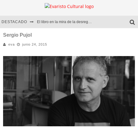
DESTACADO
El libro en la mira de la desregulación
Marcelo Rubio | El llovedor
Sergio Pujol
eva
junio 24, 2015
Diego Meret | Hotel Acapulco
Alejandra Correa | La nieve