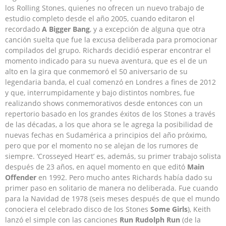
los Rolling Stones, quienes no ofrecen un nuevo trabajo de
estudio completo desde el año 2005, cuando editaron el
recordado
A Bigger Bang
, y a excepción de alguna que otra
canción suelta que fue la excusa deliberada para promocionar
compilados del grupo. Richards decidió esperar encontrar el
momento indicado para su nueva aventura, que es el de un
alto en la gira que conmemoró el 50 aniversario de su
legendaria banda, el cual comenzó en Londres a fines de 2012
y que, interrumpidamente y bajo distintos nombres, fue
realizando shows conmemorativos desde entonces con un
repertorio basado en los grandes éxitos de los Stones a través
de las décadas, a los que ahora se le agrega la posibilidad de
nuevas fechas en Sudamérica a principios del año próximo,
pero que por el momento no se alejan de los rumores de
siempre. ‘Crosseyed Heart’ es, además, su primer trabajo solista
después de 23 años, en aquel momento en que editó
Main
Offender
en 1992. Pero mucho antes Richards había dado su
primer paso en solitario de manera no deliberada. Fue cuando
para la Navidad de 1978 (seis meses después de que el mundo
conociera el celebrado disco de los Stones
Some Girls
), Keith
lanzó el simple con las canciones
Run Rudolph Run
(de la