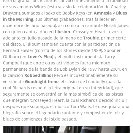
Para la grabación, Richards convocó nuevamente a la totalidad
de sus amados Winos (esta vez sin la colaboración de Charley
Drayton), sumados al saxo de Bobby Keys (en
Amnesia
y
Blues
in the Morning
, sus últimas grabaciones, tras fallecer en
diciembre del año pasado), así como a la cantante Norah Jones,
con quien canta a dúo en
Illusion
. ‘Crosseyed Heart’ tuvo su
adelanto en julio pasado de la mano de
Trouble
, primer corte
del disco. El álbum también cuenta con la participación de
Bernard Fowler (corista de los Stones desde 1989), Spooner
Oldham (en
Lover’s Plea
) y el multi-instrumentista Larry
Campbell (que entre otras actividades fuera miembro
permanente de la banda de Bob Dylan de 1997 hasta 2004, en
la canción
Robbed Blind
) Pero es incuestionablemente su
versión de
Goodnight Irene
, el clásico de Leadbelly (para la
cual Richards respetó la letra original en su integridad), que
seguramente se convertirá en la más simbólica de las pistas
que integran ‘Crosseyed Heart’, la cual Richards decidió incluir
después que su amigo, el músico Tom Waits, le obsequiara una
biografía sobre el legendario cantante y compositor de folk y
blues de comienzos del siglo pasado.