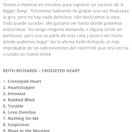
Stones a meterse en estudios para registrar un sucesor de ‘A
Bigger Bang’. “Estuvimos hablando de grabar una vez finalizada
la gira, pero no hay nada definitivo, sólo deslizamos la idea.
Todo puede suceder. Me gustaría ver hasta dónde podemos
evolucionar. No tengo ninguna demanda, o alguna visión en
particular, pero uno es parte de esta cosa y quiero ver hasta
dónde podemos llegar” Así lo afirma Keith Richards, el más
improbable de los sobrevivientes del rock’n’roll, que otra vez ha
cruzado un nuevo límite.
KEITH RICHARDS – CROSSEYED HEART
Crosseyed Heart
2. Heartstopper
3. Amnesia
4. Robbed Blind
5. Trouble
6. Love Overdue
7. Nothing On Me
8. Suspicious
9. Blues in the Morning