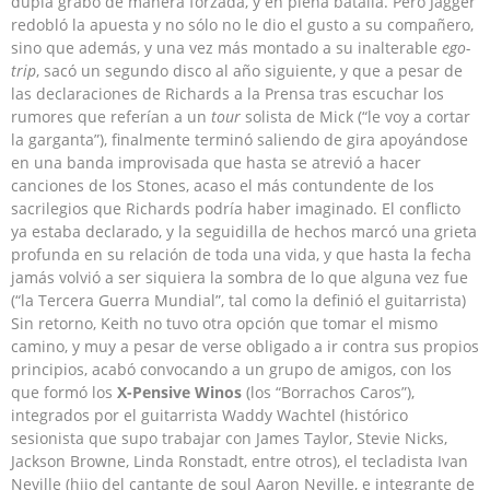
dupla grabó de manera forzada, y en plena batalla. Pero Jagger
redobló la apuesta y no sólo no le dio el gusto a su compañero,
sino que además, y una vez más montado a su inalterable
ego-
trip
, sacó un segundo disco al año siguiente, y que a pesar de
las declaraciones de Richards a la Prensa tras escuchar los
rumores que referían a un
tour
solista de Mick (“le voy a cortar
la garganta”), finalmente terminó saliendo de gira apoyándose
en una banda improvisada que hasta se atrevió a hacer
canciones de los Stones, acaso el más contundente de los
sacrilegios que Richards podría haber imaginado. El conflicto
ya estaba declarado, y la seguidilla de hechos marcó una grieta
profunda en su relación de toda una vida, y que hasta la fecha
jamás volvió a ser siquiera la sombra de lo que alguna vez fue
(“la Tercera Guerra Mundial”, tal como la definió el guitarrista)
Sin retorno, Keith no tuvo otra opción que tomar el mismo
camino, y muy a pesar de verse obligado a ir contra sus propios
principios, acabó convocando a un grupo de amigos, con los
que formó los
X-Pensive Winos
(los “Borrachos Caros”),
integrados por el guitarrista Waddy Wachtel (histórico
sesionista que supo trabajar con James Taylor, Stevie Nicks,
Jackson Browne, Linda Ronstadt, entre otros), el tecladista Ivan
Neville (hijo del cantante de soul Aaron Neville, e integrante de