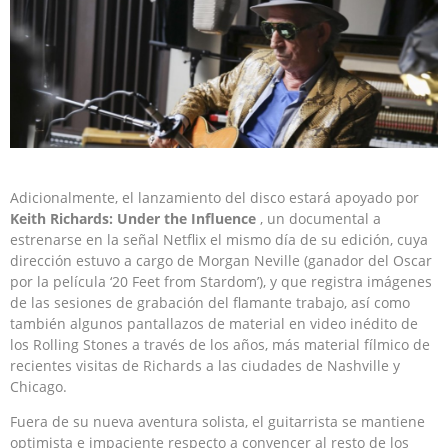
Adicionalmente, el lanzamiento del disco estará apoyado por
Keith Richards: Under the Influence
, un documental a
estrenarse en la señal Netflix el mismo día de su edición, cuya
dirección estuvo a cargo de Morgan Neville (ganador del Oscar
por la película ‘20 Feet from Stardom’), y que registra imágenes
de las sesiones de grabación del flamante trabajo, así como
también algunos pantallazos de material en video inédito de
los Rolling Stones a través de los años, más material fílmico de
recientes visitas de Richards a las ciudades de Nashville y
Chicago.
Fuera de su nueva aventura solista, el guitarrista se mantiene
optimista e impaciente respecto a convencer al resto de los