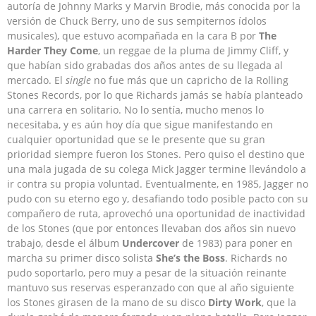
autoría de Johnny Marks y Marvin Brodie, más conocida por la
versión de Chuck Berry, uno de sus sempiternos ídolos
musicales), que estuvo acompañada en la cara B por
The
Harder They Come
, un reggae de la pluma de Jimmy Cliff, y
que habían sido grabadas dos años antes de su llegada al
mercado. El
single
no fue más que un capricho de la Rolling
Stones Records, por lo que Richards jamás se había planteado
una carrera en solitario. No lo sentía, mucho menos lo
necesitaba, y es aún hoy día que sigue manifestando en
cualquier oportunidad que se le presente que su gran
prioridad siempre fueron los Stones. Pero quiso el destino que
una mala jugada de su colega Mick Jagger termine llevándolo a
ir contra su propia voluntad. Eventualmente, en 1985, Jagger no
pudo con su eterno ego y, desafiando todo posible pacto con su
compañero de ruta, aprovechó una oportunidad de inactividad
de los Stones (que por entonces llevaban dos años sin nuevo
trabajo, desde el álbum
Undercover
de 1983) para poner en
marcha su primer disco solista
She’s the Boss
. Richards no
pudo soportarlo, pero muy a pesar de la situación reinante
mantuvo sus reservas esperanzado con que al año siguiente
los Stones girasen de la mano de su disco
Dirty Work
, que la