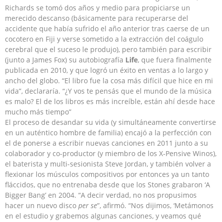
Richards se tomó dos años y medio para propiciarse un
merecido descanso (básicamente para recuperarse del
accidente que había sufrido el año anterior tras caerse de un
cocotero en Fiji y verse sometido a la extracción del coágulo
cerebral que el suceso le produjo), pero también para escribir
(junto a James Fox) su autobiografía
Life
, que fuera finalmente
publicada en 2010, y que logró un éxito en ventas a lo largo y
ancho del globo. “El libro fue la cosa más difícil que hice en mi
vida”, declararía. “¿Y vos te pensás que el mundo de la música
es malo? El de los libros es más increíble, están ahí desde hace
mucho más tiempo”
El proceso de desandar su vida (y simultáneamente convertirse
en un auténtico hombre de familia) encajó a la perfección con
el de ponerse a escribir nuevas canciones en 2011 junto a su
colaborador y co-productor (y miembro de los X-Pensive Winos),
el baterista y multi-sesionista Steve Jordan, y también volver a
flexionar los músculos compositivos por entonces ya un tanto
fláccidos, que no entrenaba desde que los Stones grabaron ‘A
Bigger Bang’ en 2004. “A decir verdad, no nos propusimos
hacer un nuevo disco
per se
”, afirmó. “Nos dijimos, ‘Metámonos
en el estudio y grabemos algunas canciones, y veamos qué