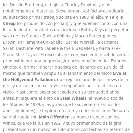
los Neville Brothers), el bajista Charley Drayton, y más
notablemente el baterista Steve Jordan. Así Richards editaría
su auténtico primer trabajo solista en 1988, el álbum
Talk Is
Cheap
(co-producido con Jordan), y que además contó con una
lista de ilustres invitados que incluía a Bobby Keys (el perpetuo
saxo de los Stones), Bootsy Collins y Maceo Parker (James
Brown, Parliament-Funkadelic), Bernie Worrell, la cantante
Sarah Dash (de Patti LaBelle & the Bluebelles), y hasta el ex
Stone Mick Taylor. El disco alcanzó un excelente nivel de ventas
promovido por una pequeña gira presentación en los Estados
Unidos, el primer itinerario solista de Richards de su vida, el
mismo que también propulsó el lanzamiento del disco
Live at
the Hollywood Palladium
, que registró uno de los shows de la
gira, y que asimismo estuvo acompañado por su edición en
video. Y así como Jagger se regodeó en su terquedad años
antes, ni siquiera el éxito de
Steel Wheels
(el nuevo disco de
los Stones de 1989, y las giras que lo sucedieron en los dos
años siguientes), le impidieron a un ya entrenadísimo Richards
salir al ruedo con
Main Offender
, su nuevo trabajo con los
Winos, que vio la luz en 1992, y cuyo primer show de la gira
presentación (un nuevo periplo íntimo con fechas en teatros de