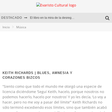
DESTACADO
El libro en la mira de la desregulación
Inicio
Música
Marcelo Rubio | El llovedor
Diego Meret | Hotel Acapulco
Alejandra Correa | La nieve
KEITH RICHARDS | BLUES, AMNESIA Y
CORAZONES BIZCOS
“Siento como que todo el mundo me otorgó una especie de
licencia diciéndome ‘Seguí Keith, hacelo, porque nosotros no
podemos hacerlo, hacelo por nosotros’ Y yo les decía, ‘Lo voy a
hacer, pero no me voy a pasar del límite’” Keith Richards no
sólo terminó excediendo esos límites, sino que también acabó