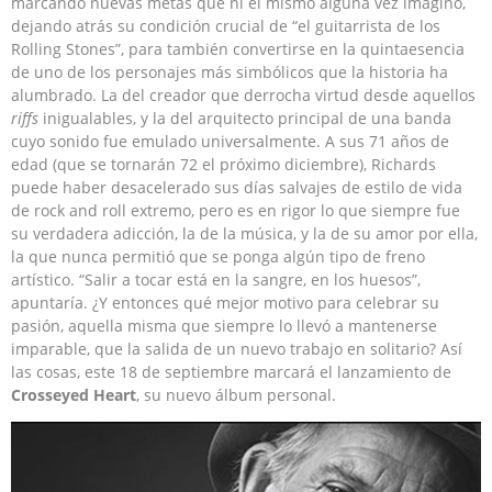
marcando nuevas metas que ni él mismo alguna vez imaginó,
dejando atrás su condición crucial de “el guitarrista de los
Rolling Stones”, para también convertirse en la quintaesencia
de uno de los personajes más simbólicos que la historia ha
alumbrado. La del creador que derrocha virtud desde aquellos
riffs
inigualables, y la del arquitecto principal de una banda
cuyo sonido fue emulado universalmente. A sus 71 años de
edad (que se tornarán 72 el próximo diciembre), Richards
puede haber desacelerado sus días salvajes de estilo de vida
de rock and roll extremo, pero es en rigor lo que siempre fue
su verdadera adicción, la de la música, y la de su amor por ella,
la que nunca permitió que se ponga algún tipo de freno
artístico. “Salir a tocar está en la sangre, en los huesos”,
apuntaría. ¿Y entonces qué mejor motivo para celebrar su
pasión, aquella misma que siempre lo llevó a mantenerse
imparable, que la salida de un nuevo trabajo en solitario? Así
las cosas, este 18 de septiembre marcará el lanzamiento de
Crosseyed Heart
, su nuevo álbum personal.