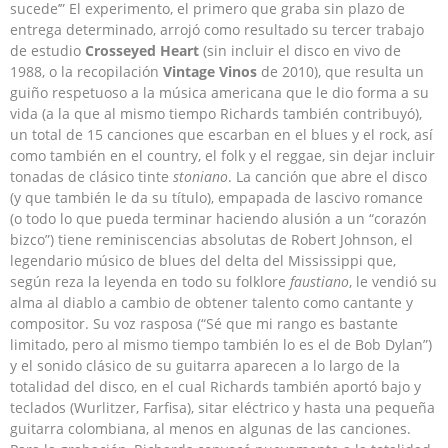
sucede’” El experimento, el primero que graba sin plazo de
entrega determinado, arrojó como resultado su tercer trabajo
de estudio
Crosseyed Heart
(sin incluir el disco en vivo de
1988, o la recopilación
Vintage Vinos
de 2010), que resulta un
guiño respetuoso a la música americana que le dio forma a su
vida (a la que al mismo tiempo Richards también contribuyó),
un total de 15 canciones que escarban en el blues y el rock, así
como también en el country, el folk y el reggae, sin dejar incluir
tonadas de clásico tinte
stoniano
. La canción que abre el disco
(y que también le da su título), empapada de lascivo romance
(o todo lo que pueda terminar haciendo alusión a un “corazón
bizco”) tiene reminiscencias absolutas de Robert Johnson, el
legendario músico de blues del delta del Mississippi que,
según reza la leyenda en todo su folklore
faustiano
, le vendió su
alma al diablo a cambio de obtener talento como cantante y
compositor. Su voz rasposa (“Sé que mi rango es bastante
limitado, pero al mismo tiempo también lo es el de Bob Dylan”)
y el sonido clásico de su guitarra aparecen a lo largo de la
totalidad del disco, en el cual Richards también aportó bajo y
teclados (Wurlitzer, Farfisa), sitar eléctrico y hasta una pequeña
guitarra colombiana, al menos en algunas de las canciones.