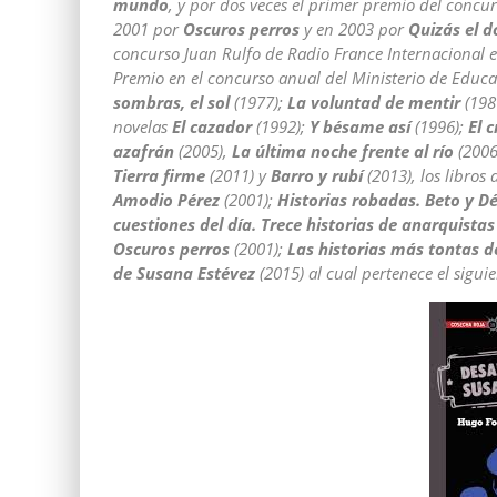
mundo
, y por dos veces el primer premio del conc
2001 por
Oscuros perros
y en 2003 por
Quizás el 
concurso Juan Rulfo de Radio France Internacional e
Premio en el concurso anual del Ministerio de Educa
sombras, el sol
(1977);
La voluntad de mentir
(198
novelas
El cazador
(1992);
Y bésame así
(1996);
El c
azafrán
(2005),
La última noche frente al río
(2006
Tierra firme
(2011) y
Barro y rubí
(2013), los libros 
Amodio Pérez
(2001);
Historias robadas. Beto y D
cuestiones del día. Trece historias de anarquistas
Oscuros perros
(2001);
Las historias más tontas 
de Susana Estévez
(2015) al cual pertenece el siguie