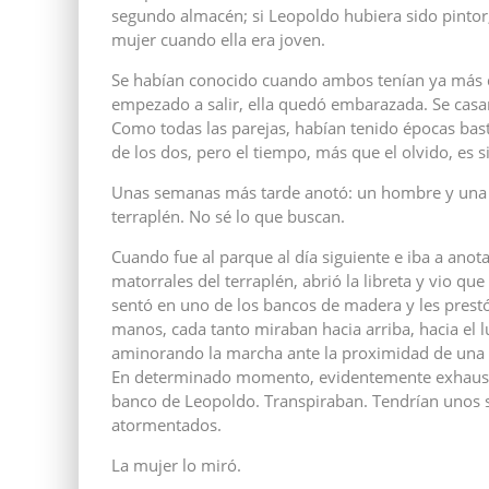
segundo almacén; si Leopoldo hubiera sido pintor
mujer cuando ella era joven.
Se habían conocido cuando ambos tenían ya más de
empezado a salir, ella quedó embarazada. Se cas
Como todas las parejas, habían tenido épocas ba
de los dos, pero el tiempo, más que el olvido, es 
Unas semanas más tarde anotó: un hombre y una m
terraplén. No sé lo que buscan.
Cuando fue al parque al día siguiente e iba a ano
matorrales del terraplén, abrió la libreta y vio q
sentó en uno de los bancos de madera y les prest
manos, cada tanto miraban hacia arriba, hacia el 
aminorando la marcha ante la proximidad de una c
En determinado momento, evidentemente exhausto
banco de Leopoldo. Transpiraban. Tendrían unos s
atormentados.
La mujer lo miró.