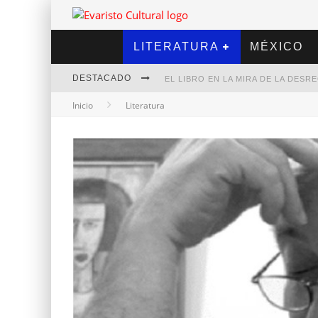
LITERATURA
MÉXICO
DESTACADO
EL LIBRO EN LA MIRA DE LA DES
Inicio
Literatura
MARCELO RUBIO | EL LLOVEDOR
DIEGO MERET | HOTEL ACAPULCO
ALEJANDRA CORREA | LA NIEVE