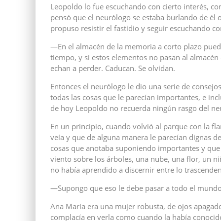
Leopoldo lo fue escuchando con cierto interés, c
pensó que el neurólogo se estaba burlando de él o
propuso resistir el fastidio y seguir escuchando co
—En el almacén de la memoria a corto plazo pue
tiempo, y si estos elementos no pasan al almacén 
echan a perder. Caducan. Se olvidan.
Entonces el neurólogo le dio una serie de consejos
todas las cosas que le parecían importantes, e incl
de hoy Leopoldo no recuerda ningún rasgo del ne
En un principio, cuando volvió al parque con la fl
veía y que de alguna manera le parecían dignas de
cosas que anotaba suponiendo importantes y que 
viento sobre los árboles, una nube, una flor, un
no había aprendido a discernir entre lo trascendente 
—Supongo que eso le debe pasar a todo el mundo 
Ana María era una mujer robusta, de ojos apagados
complacía en verla como cuando la había conocido,