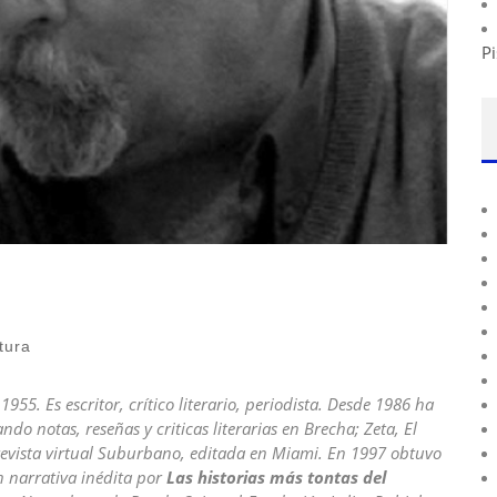
Pi
tura
5. Es escritor, crítico literario, periodista. Desde 1986 ha
 notas, reseñas y criticas literarias en Brecha; Zeta, El
 revista virtual Suburbano, editada en Miami. En 1997 obtuvo
n narrativa inédita por
Las historias más tontas del