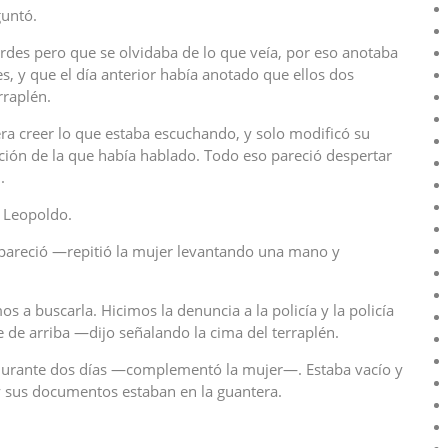
guntó.
ardes pero que se olvidaba de lo que veía, por eso anotaba
s, y que el día anterior había anotado que ellos dos
rraplén.
ra creer lo que estaba escuchando, y solo modificó su
ación de la que había hablado. Todo eso pareció despertar
.
 Leopoldo.
apareció —repitió la mujer levantando una mano y
 buscarla. Hicimos la denuncia a la policía y la policía
e de arriba —dijo señalando la cima del terraplén.
durante dos días —complementó la mujer—. Estaba vacío y
 y sus documentos estaban en la guantera.