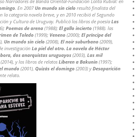
urso Narradores de Banda Oriental-Fundación Lolita Rubial: en
domingo
. En 2007
Un mundo sin cielo
resultó finalista del
n la categoría novela breve, y en 2010 recibió el Segundo
ción y Cultura de Uruguay. Publicó los libros de poesía
Las
6);
Poemas de arena
(1988);
El gallo incierto
(1988). las
rimen de Toledo
(1999);
Veneno
(2000);
El príncipe del
),
Un mundo sin cielo
(2008),
El noir suburbano
(2009),
de investigación
La piel del otro. La novela de Héctor
ébora, dos anarquistas uruguayos
(2003),
Las mil
(2014), y los libros de relatos
Liberen a Bakunin
(1997);
del mundo
(2001),
Quizás el domingo
(2003) y
Desaparición
nte relato.