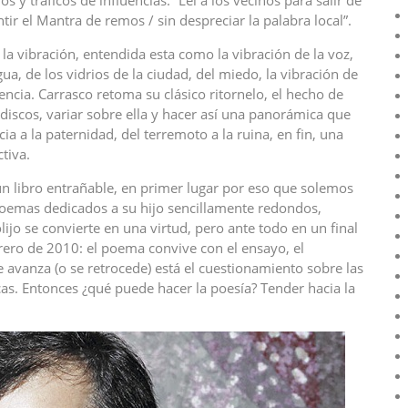
s y tráficos de influencias: “Leí a los vecinos para salir de
entir el Mantra de remos / sin despreciar la palabra local”.
la vibración, entendida esta como la vibración de la voz,
agua, de los vidrios de la ciudad, del miedo, la vibración de
cencia. Carrasco retoma su clásico ritornelo, el hecho de
adiscos, variar sobre ella y hacer así una panorámica que
ia a la paternidad, del terremoto a la ruina, en fin, una
tiva.
n libro entrañable, en primer lugar por eso que solemos
oemas dedicados a su hijo sencillamente redondos,
ijo se convierte en una virtud, pero ante todo en un final
brero de 2010: el poema convive con el ensayo, el
e avanza (o se retrocede) está el cuestionamiento sobre las
cas. Entonces ¿qué puede hacer la poesía? Tender hacia la