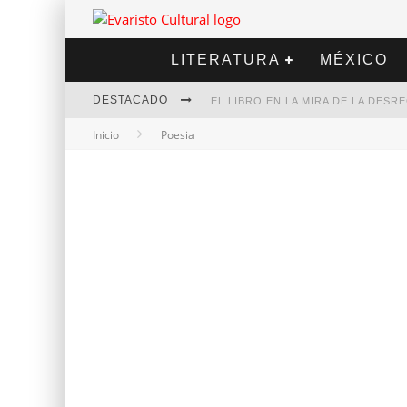
LITERATURA
MÉXICO
DESTACADO
EL LIBRO EN LA MIRA DE LA DES
Inicio
Poesia
MARCELO RUBIO | EL LLOVEDOR
DIEGO MERET | HOTEL ACAPULCO
ALEJANDRA CORREA | LA NIEVE