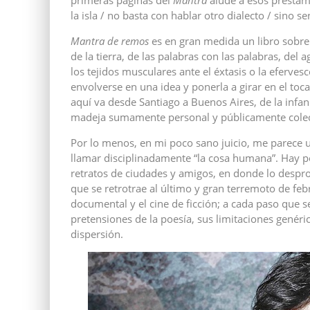
primeras páginas del
Mantra
alude a esos préstamo
la isla / no basta con hablar otro dialecto / sino s
Mantra de remos
es en gran medida un libro sobre 
de la tierra, de las palabras con las palabras, del 
los tejidos musculares ante el éxtasis o la eferves
envolverse en una idea y ponerla a girar en el toc
aquí va desde Santiago a Buenos Aires, de la infanc
madeja sumamente personal y públicamente colec
Por lo menos, en mi poco sano juicio, me parece u
llamar disciplinadamente “la cosa humana”. Hay p
retratos de ciudades y amigos, en donde lo desprol
que se retrotrae al último y gran terremoto de fe
documental y el cine de ficción; a cada paso que s
pretensiones de la poesía, sus limitaciones genéri
dispersión.