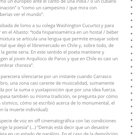
“como un europeo ante el canto de una india / o un cubano
inación” o “como un campesino / que mira con
eberías ver el mundo”.
sobada de lomo a su colega Washington Cucurto) y para
r en el Abasto: “toda hispanoamérica en un hostal / beber
mixtura se articula una lengua que permite ensayar sobre
ental que dejó el libremercado en Chile y, sobre todo, de
 la gente seria. En este sentido el poeta mantiene y
igen al joven Arquíloco de Paros y que en Chile es casi un
lumbrar choreza”.
 pareciera silenciarse por un instante cuando Carrasco
 libro, una zona casi carente de musicalidad, sumamente
da por la suma o yuxtaposición que por una idea fuerza.
 repasa también su misma tradición, se pregunta por cómo
ís sísmico, cómo se escribió acerca de lo monumental, el
n la muerte individual):
especie de voz en off cinematográfica con las condiciones
xige la poesía” (…) “Demás está decir que un desastre
ja en un estado de parálisis. En el caso de la demolición