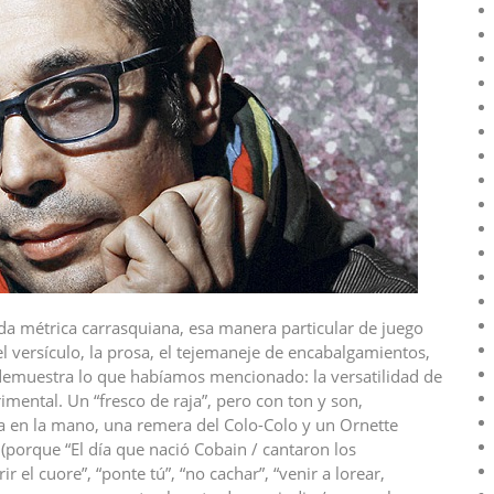
cida métrica carrasquiana, esa manera particular de juego
 el versículo, la prosa, el tejemaneje de encabalgamientos,
e demuestra lo que habíamos mencionado: la versatilidad de
imental. Un “fresco de raja”, pero con ton y son,
rra en la mano, una remera del Colo-Colo y un Ornette
porque “El día que nació Cobain / cantaron los
r el cuore”, “ponte tú”, “no cachar”, “venir a lorear,