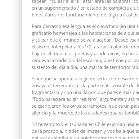
sapear”, “culear al aire”, estar ante las palabras 
en un supermercado / en estado de completa aluc
binoculares / el funcionamiento de la grúa / así d
Para Carrasco esa lengua es el
cucurtano
(en una 
graficarlo homenajea a las habitaciones de alquile
y culear que el mundo se va a acabar”. Desde esa 
el sismo, interpelar a los ‘70, atacar la planicie m
bajarle el tono a los poetas y académicos, en fin, a
renueva la tradición del escarnio, que tiene por or
sustento del día a día, una marca de territorio: “a
Y aunque se apunte a la gente seria, todo escarnio
ensaya el terremoto; es la parte más sensible del
fragmentaria y con una ilación que parece más da
“Todo pareciera exigir registro”, argumenta y así
se escribieron los otros terremotos, qué es un pa
silencio y la muerte de las ciudades (que es tambié
“El terremoto y el tsunami en Chile exigirían una 
de la prosodia, nitidez de imagen y voz baja que e
natural es similar a un quiebre amoroso que nos de