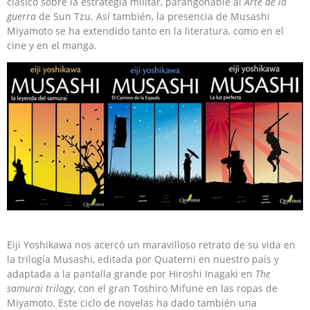
clásico sobre la estrategia militar, parangonable al
Arte de la
guerra
de Sun Tzu. Así también, la presencia de Musashi
Miyamoto se ha extendido tanto en la literatura, como en el
cine y en el manga.
Eiji Yoshikawa nos acercó un maravilloso retrato de su vida en
la trilogía Musashi, editada por Quaterni en nuestro país y
adaptada a la pantalla grande por Hiroshi Inagaki en
The
samurai trilogy
, con el gran Toshiro Mifune en las ropas de
Miyamoto. Este ciclo de novelas ha dado también una