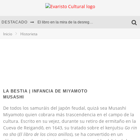
DESTACADO
El libro en la mira de la desregulación
Inicio
Historieta
Marcelo Rubio | El llovedor
Diego Meret | Hotel Acapulco
Alejandra Correa | La nieve
LA BESTIA | INFANCIA DE MIYAMOTO
MUSASHI
De todos los samuráis del Japón feudal, quizá sea Musashi
Miyamoto quien cobrara más trascendencia en el campo de la
cultura. Escrito en su vejez, durante su retiro de ermitaño en la
Cueva de Reigandō, en 1643, su tratado sobre el kenjutsu
Go rin
no sho
(
El libro de los cinco anillos
), se ha convertido en un