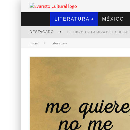
LITERATURA
MÉXICO
DESTACADO
EL LIBRO EN LA MIRA DE LA DES
Inicio
Literatura
MARCELO RUBIO | EL LLOVEDOR
DIEGO MERET | HOTEL ACAPULCO
ALEJANDRA CORREA | LA NIEVE