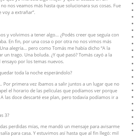
o nos veamos más hasta que solucionara sus cosas. Fue
e voy a extrañar”.
s y volvimos a tener algo… ¿Podés creer que seguía con
dejaba. En fin, por una cosa o por otra no nos vimos más
 Una alegría… pero como Tomás me había dicho “A la
ar un trago. Una boluda. ¿Y qué pasó? Tomás cayó a la
l ensayo por los temas nuevos.
quedar toda la noche esperándolo?
 Por primera vez íbamos a salir juntos a un lugar que no
pel el horario de las películas que podíamos ver porque
 A las doce descarté ese plan, pero todavía podíamos ir a
as 3?
madas perdidas mías, me mandó un mensaje para avisarme
alía para casa. Y estuvimos así hasta que al fin llegó: mil