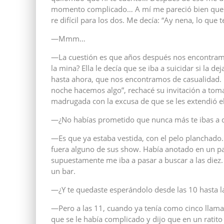
momento complicado… A mí me pareció bien que n
re difícil para los dos. Me decía: “Ay nena, lo que t
—Mmm…
—La cuestión es que años después nos encontramo
la mina? Ella le decía que se iba a suicidar si la 
hasta ahora, que nos encontramos de casualidad.
noche hacemos algo”, rechacé su invitación a tom
madrugada con la excusa de que se les extendió e
—¿No habías prometido que nunca más te ibas a 
—Es que ya estaba vestida, con el pelo planchado…
fuera alguno de sus show. Había anotado en un pa
supuestamente me iba a pasar a buscar a las diez.
un bar.
—¿Y te quedaste esperándolo desde las 10 hasta l
—Pero a las 11, cuando ya tenía como cinco lla
que se le había complicado y dijo que en un ratito s