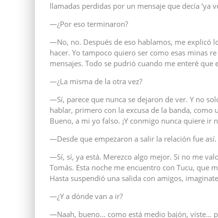
llamadas perdidas por un mensaje que decía ‘ya vo
—¿Por eso terminaron?
—No, no. Después de eso hablamos, me explicó lo
hacer. Yo tampoco quiero ser como esas minas re 
mensajes. Todo se pudrió cuando me enteré que es
—¿La misma de la otra vez?
—Sí, parece que nunca se dejaron de ver. Y no sol
hablar, primero con la excusa de la banda, como 
Bueno, a mi yo falso. ¡Y conmigo nunca quiere ir n
—Desde que empezaron a salir la relación fue así. 
—Sí, sí, ya está. Merezco algo mejor. Si no me val
Tomás. Esta noche me encuentro con Tucu, que m
Hasta suspendió una salida con amigos, imaginate
—¿Y a dónde van a ir?
—Naah, bueno… como está medio bajón, viste… po