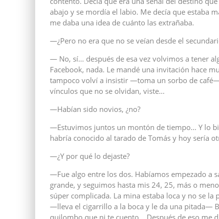
contento. Decía que era una señal del destino qu
abajo y se mordía el labio. Me decía que estaba m
me daba una idea de cuánto las extrañaba.
—¿Pero no era que no se veían desde el secundari
— No, sí… después de esa vez volvimos a tener algo
Facebook, nada. Le mandé una invitación hace mu
tampoco volví a insistir —toma un sorbo de café—
vínculos que no se olvidan, viste…
—Habían sido novios, ¿no?
—Estuvimos juntos un montón de tiempo… Y lo b
habría conocido al tarado de Tomás y hoy sería 
—¿Y por qué lo dejaste?
—Fue algo entre los dos. Habíamos empezado a sal
grande, y seguimos hasta mis 24, 25, más o menos.
súper complicada. La mina estaba loca y no se la 
—lleva el cigarrillo a la boca y le da una pitada—
quilombo que ni te cuento… Después de eso me di