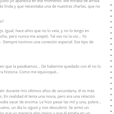
e justo yo aparezca en ese momento. Me miraba de arriba
ás linda y que necesitaba una de nuestras charlas, que no
o?
. Igual, hace años que no lo veía, y no lo tengo en
cho, pero nunca me aceptó. Tal vez no la vio… Yo
. Siempre tuvimos una conexión especial. Ese tipo de
ien que la pasábamos… De haberme quedado con él no lo
otra historia. Como me equivoqué…
ir durante mis últimos años de secundaria, él es más
 En realidad él tenía una novia, pero era una relación
podía sacar de encima. Le hizo pasar las mil y una, pobre…
 Bueno, un día lo siguió y nos descubrió. Se armó un
jo que yo merecía algo mejor y que él estaba en un