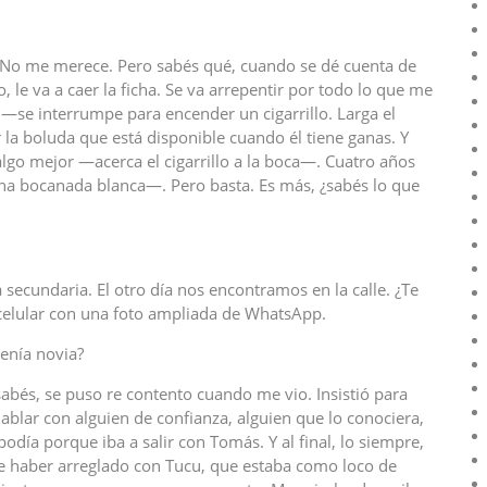
o me merece. Pero sabés qué, cuando se dé cuenta de
, le va a caer la ficha. Se va arrepentir por todo lo que me
—se interrumpe para encender un cigarrillo. Larga el
a boluda que está disponible cuando él tiene ganas. Y
lgo mejor —acerca el cigarrillo a la boca—. Cuatro años
a bocanada blanca—. Pero basta. Es más, ¿sabés lo que
ecundaria. El otro día nos encontramos en la calle. ¿Te
celular con una foto ampliada de WhatsApp.
enía novia?
bés, se puso re contento cuando me vio. Insistió para
blar con alguien de confianza, alguien que lo conociera,
podía porque iba a salir con Tomás. Y al final, lo siempre,
ue haber arreglado con Tucu, que estaba como loco de