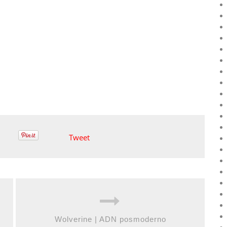
Tweet
Wolverine | ADN posmoderno