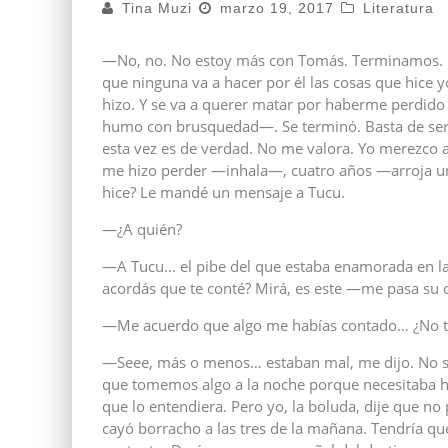
Tina Muzi
marzo 19, 2017
Literatura
—No, no. No estoy más con Tomás. Terminamos. N
que ninguna va a hacer por él las cosas que hice yo
hizo. Y se va a querer matar por haberme perdido 
humo con brusquedad—. Se terminó. Basta de ser l
esta vez es de verdad. No me valora. Yo merezco a
me hizo perder —inhala—, cuatro años —arroja un
hice? Le mandé un mensaje a Tucu.
—¿A quién?
—A Tucu… el pibe del que estaba enamorada en la s
acordás que te conté? Mirá, es este —me pasa su 
—Me acuerdo que algo me habías contado… ¿No t
—Seee, más o menos… estaban mal, me dijo. No sa
que tomemos algo a la noche porque necesitaba ha
que lo entendiera. Pero yo, la boluda, dije que no 
cayó borracho a las tres de la mañana. Tendría q