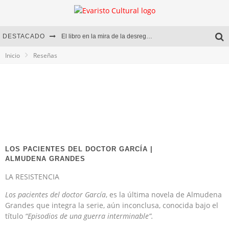
DESTACADO
El libro en la mira de la desregulación
Inicio
Reseñas
Marcelo Rubio | El llovedor
Diego Meret | Hotel Acapulco
Alejandra Correa | La nieve
LOS PACIENTES DEL DOCTOR GARCÍA |
ALMUDENA GRANDES
LA RESISTENCIA
Los pacientes del doctor García
, es la última novela de Almudena
Grandes que integra la serie, aún inconclusa, conocida bajo el
título
“Episodios de una guerra interminable”.