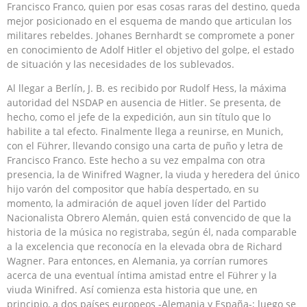
Francisco Franco, quien por esas cosas raras del destino, queda
mejor posicionado en el esquema de mando que articulan los
militares rebeldes. Johanes Bernhardt se compromete a poner
en conocimiento de Adolf Hitler el objetivo del golpe, el estado
de situación y las necesidades de los sublevados.
Al llegar a Berlín, J. B. es recibido por Rudolf Hess, la máxima
autoridad del NSDAP en ausencia de Hitler. Se presenta, de
hecho, como el jefe de la expedición, aun sin título que lo
habilite a tal efecto. Finalmente llega a reunirse, en Munich,
con el Führer, llevando consigo una carta de puño y letra de
Francisco Franco. Este hecho a su vez empalma con otra
presencia, la de Winifred Wagner, la viuda y heredera del único
hijo varón del compositor que había despertado, en su
momento, la admiración de aquel joven líder del Partido
Nacionalista Obrero Alemán, quien está convencido de que la
historia de la música no registraba, según él, nada comparable
a la excelencia que reconocía en la elevada obra de Richard
Wagner. Para entonces, en Alemania, ya corrían rumores
acerca de una eventual íntima amistad entre el Führer y la
viuda Winifred. Así comienza esta historia que une, en
principio, a dos países europeos -Alemania y España-; luego se