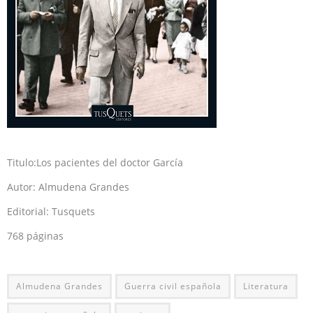
Titulo:Los pacientes del doctor García
Autor: Almudena Grandes
Editorial: Tusquets
768 páginas
Almudena Grandes
Guerra civil española
Literatura