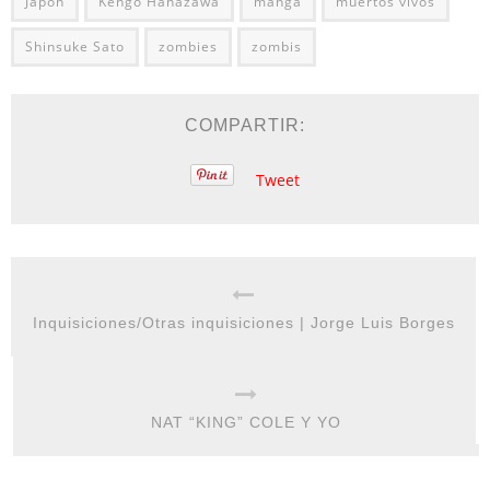
Japón
Kengo Hanazawa
manga
muertos vivos
Shinsuke Sato
zombies
zombis
COMPARTIR:
Tweet
Inquisiciones/Otras inquisiciones | Jorge Luis Borges
NAT “KING” COLE Y YO