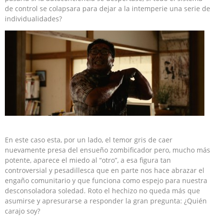
de control se colapsara para dejar a la intemperie una serie de
individualidades?
En este caso esta, por un lado, el temor gris de caer
nuevamente presa del ensueño zombificador pero, mucho más
potente, aparece el miedo al “otro”, a esa figura tan
controversial y pesadillesca que en parte nos hace abrazar el
engaño comunitario y que funciona como espejo para nuestra
desconsoladora soledad. Roto el hechizo no queda más que
asumirse y apresurarse a responder la gran pregunta: ¿Quién
carajo soy?