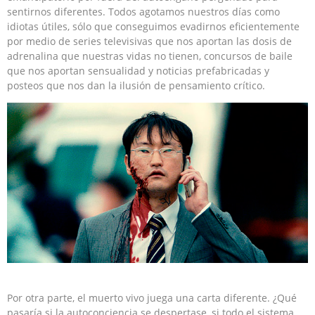
sentirnos diferentes. Todos agotamos nuestros días como
idiotas útiles, sólo que conseguimos evadirnos eficientemente
por medio de series televisivas que nos aportan las dosis de
adrenalina que nuestras vidas no tienen, concursos de baile
que nos aportan sensualidad y noticias prefabricadas y
posteos que nos dan la ilusión de pensamiento crítico.
Por otra parte, el muerto vivo juega una carta diferente. ¿Qué
pasaría si la autoconciencia se despertase, si todo el sistema