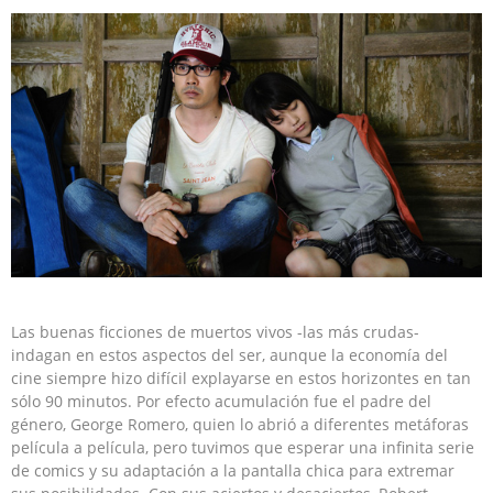
Las buenas ficciones de muertos vivos -las más crudas-
indagan en estos aspectos del ser, aunque la economía del
cine siempre hizo difícil explayarse en estos horizontes en tan
sólo 90 minutos. Por efecto acumulación fue el padre del
género, George Romero, quien lo abrió a diferentes metáforas
película a película, pero tuvimos que esperar una infinita serie
de comics y su adaptación a la pantalla chica para extremar