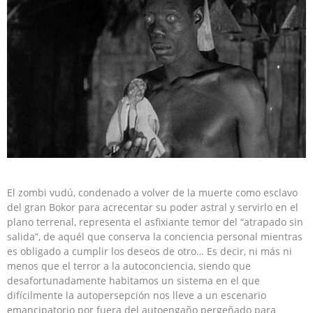
El zombi vudú, condenado a volver de la muerte como esclavo
del gran Bokor para acrecentar su poder astral y servirlo en el
plano terrenal, representa el asfixiante temor del “atrapado sin
salida”, de aquél que conserva la conciencia personal mientras
es obligado a cumplir los deseos de otro… Es decir, ni más ni
menos que el terror a la autoconciencia, siendo que
desafortunadamente habitamos un sistema en el que
difícilmente la autopersepción nos lleve a un escenario
emancipatorio por fuera del autoengaño pergeñado para