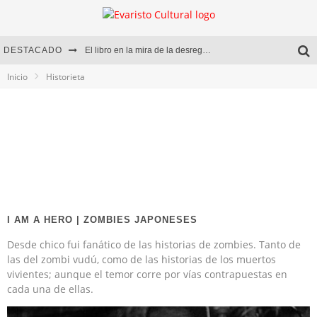
DESTACADO
El libro en la mira de la desregulación
Inicio
Historieta
Marcelo Rubio | El llovedor
Diego Meret | Hotel Acapulco
Alejandra Correa | La nieve
I AM A HERO | ZOMBIES JAPONESES
Desde chico fui fanático de las historias de zombies. Tanto de
las del zombi vudú, como de las historias de los muertos
vivientes; aunque el temor corre por vías contrapuestas en
cada una de ellas.