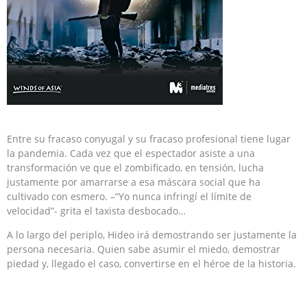
Entre su fracaso conyugal y su fracaso profesional tiene lugar
la pandemia. Cada vez que el espectador asiste a una
transformación ve que el zombificado, en tensión, lucha
justamente por amarrarse a esa máscara social que ha
cultivado con esmero. –“Yo nunca infringí el límite de
velocidad”- grita el taxista desbocado…
A lo largo del periplo, Hideo irá demostrando ser justamente la
persona necesaria. Quien sabe asumir el miedo, demostrar
piedad y, llegado el caso, convertirse en el héroe de la historia.