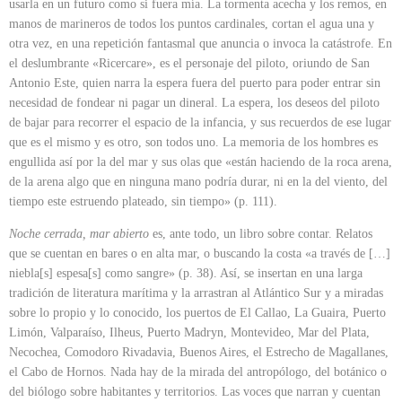
usarla en un futuro como si fuera mía. La tormenta acecha y los remos, en
manos de marineros de todos los puntos cardinales, cortan el agua una y
otra vez, en una repetición fantasmal que anuncia o invoca la catástrofe. En
el deslumbrante «Ricercare», es el personaje del piloto, oriundo de San
Antonio Este, quien narra la espera fuera del puerto para poder entrar sin
necesidad de fondear ni pagar un dineral. La espera, los deseos del piloto
de bajar para recorrer el espacio de la infancia, y sus recuerdos de ese lugar
que es el mismo y es otro, son todos uno. La memoria de los hombres es
engullida así por la del mar y sus olas que «están haciendo de la roca arena,
de la arena algo que en ninguna mano podría durar, ni en la del viento, del
tiempo este estruendo plateado, sin tiempo» (p. 111).
Noche cerrada, mar abierto
es, ante todo, un libro sobre contar. Relatos
que se cuentan en bares o en alta mar, o buscando la costa «a través de […]
niebla[s] espesa[s] como sangre» (p. 38). Así, se insertan en una larga
tradición de literatura marítima y la arrastran al Atlántico Sur y a miradas
sobre lo propio y lo conocido, los puertos de El Callao, La Guaira, Puerto
Limón, Valparaíso, Ilheus, Puerto Madryn, Montevideo, Mar del Plata,
Necochea, Comodoro Rivadavia, Buenos Aires, el Estrecho de Magallanes,
el Cabo de Hornos. Nada hay de la mirada del antropólogo, del botánico o
del biólogo sobre habitantes y territorios. Las voces que narran y cuentan