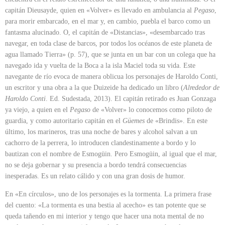
capitán Dieusayde, quien en «Volver» es llevado en ambulancia al
Pegaso
,
para morir embarcado, en el mar y, en cambio, puebla el barco como un
fantasma alucinado. O, el capitán de «Distancias», «desembarcado tras
navegar, en toda clase de barcos, por todos los océanos de este planeta de
agua llamado Tierra» (p. 57), que se junta en un bar con un colega que ha
navegado ida y vuelta de la Boca a la isla Maciel toda su vida. Este
navegante de río evoca de manera oblicua los personajes de Haroldo Conti,
un escritor y una obra a la que Duizeide ha dedicado un libro (
Alrededor de
Haroldo Conti
. Ed. Sudestada, 2013). El capitán retirado es Juan Gonzaga
ya viejo, a quien en el
Pegaso
de «Volver» lo conocemos como piloto de
guardia, y como autoritario capitán en el
Güemes
de «Brindis». En este
último, los marineros, tras una noche de bares y alcohol salvan a un
cachorro de la perrera, lo introducen clandestinamente a bordo y lo
bautizan con el nombre de Esmogüin. Pero Esmogüin, al igual que el mar,
no se deja gobernar y su presencia a bordo tendrá consecuencias
inesperadas. Es un relato cálido y con una gran dosis de humor.
En «En círculos», uno de los personajes es la tormenta. La primera frase
del cuento: «La tormenta es una bestia al acecho» es tan potente que se
queda tañendo en mi interior y tengo que hacer una nota mental de no