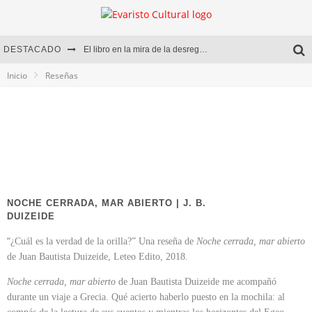
DESTACADO
El libro en la mira de la desregulación
Inicio
Reseñas
Marcelo Rubio | El llovedor
Diego Meret | Hotel Acapulco
Alejandra Correa | La nieve
NOCHE CERRADA, MAR ABIERTO | J. B.
DUIZEIDE
“
¿Cuál es la verdad de la orilla?” Una reseña de
Noche cerrada, mar abierto
de Juan Bautista Duizeide, Leteo Edito, 2018.
Noche cerrada, mar abierto
de Juan Bautista Duizeide me acompañó
durante un viaje a Grecia. Qué acierto haberlo puesto en la mochila: al