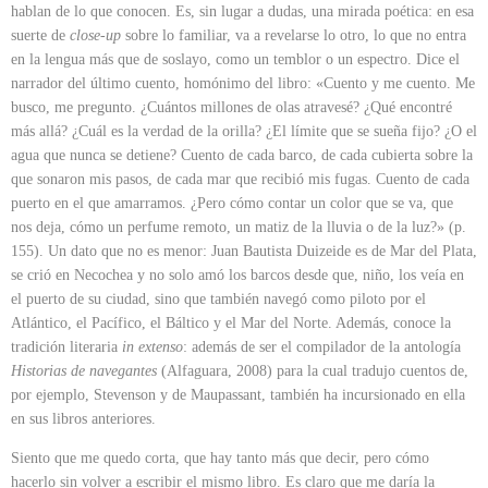
hablan de lo que conocen. Es, sin lugar a dudas, una mirada poética: en esa
suerte de
close-up
sobre lo familiar, va a revelarse lo otro, lo que no entra
en la lengua más que de soslayo, como un temblor o un espectro. Dice el
narrador del último cuento, homónimo del libro: «Cuento y me cuento. Me
busco, me pregunto. ¿Cuántos millones de olas atravesé? ¿Qué encontré
más allá? ¿Cuál es la verdad de la orilla? ¿El límite que se sueña fijo? ¿O el
agua que nunca se detiene? Cuento de cada barco, de cada cubierta sobre la
que sonaron mis pasos, de cada mar que recibió mis fugas. Cuento de cada
puerto en el que amarramos. ¿Pero cómo contar un color que se va, que
nos deja, cómo un perfume remoto, un matiz de la lluvia o de la luz?» (p.
155). Un dato que no es menor: Juan Bautista Duizeide es de Mar del Plata,
se crió en Necochea y no solo amó los barcos desde que, niño, los veía en
el puerto de su ciudad, sino que también navegó como piloto por el
Atlántico, el Pacífico, el Báltico y el Mar del Norte. Además, conoce la
tradición literaria
in extenso
: además de ser el compilador de la antología
Historias de navegantes
(Alfaguara, 2008) para la cual tradujo cuentos de,
por ejemplo, Stevenson y de Maupassant, también ha incursionado en ella
en sus libros anteriores.
Siento que me quedo corta, que hay tanto más que decir, pero cómo
hacerlo sin volver a escribir el mismo libro. Es claro que me daría la