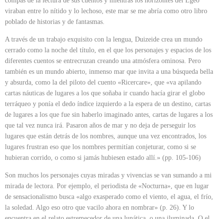
compás de la lectura de sus cuentos y mientras los horizontes del Egeo
viraban entre lo nítido y lo lechoso, este mar se me abría como otro libro
poblado de historias y de fantasmas.
A través de un trabajo exquisito con la lengua, Duizeide crea un mundo
cerrado como la noche del título, en el que los personajes y espacios de los
diferentes cuentos se entrecruzan creando una atmósfera ominosa. Pero
también es un mundo abierto, inmenso mar que invita a una búsqueda bella
y absurda, como la del piloto del cuento «Ricercare», que «va apilando
cartas náuticas de lugares a los que soñaba ir cuando hacía girar el globo
terráqueo y ponía el dedo índice izquierdo a la espera de un destino, cartas
de lugares a los que fue sin haberlo imaginado antes, cartas de lugares a los
que tal vez nunca irá. Pasaron años de mar y no deja de perseguir los
lugares que están detrás de los nombres, aunque una vez encontrados, los
lugares frustran eso que los nombres permitían conjeturar, como si se
hubieran corrido, o como si jamás hubiesen estado allí.» (pp. 105-106)
Son muchos los personajes cuyas miradas y vivencias se van sumando a mi
mirada de lectora. Por ejemplo, el periodista de «Nocturna», que en lugar
de sensacionalismo busca «algo exasperado como el viento, el agua, el frío,
la soledad. Algo eso otro que vacilo ahora en nombrar» (p. 26). Y lo
encuentra en el relato estremecedor de una lunática, o una iluminada. O el