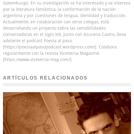
Gotemburgo. En su investigación se ha interesado y se interesa
por la literatura fantástica, la conformación de la nación
argentina y por cuestiones de lengua, identidad y traducción.
Actualmente, en colaboración con otros colegas, está
desarrollando un proyecto sobre las sensibilidades
conservadoras en el siglo XIX. Junto con Azucena Castro, lleva
adelante el podcast Poesía al paso
[https://poesiaalpasopodcast.wordpress.com/]. Colabora
regularmente con la revista ViceVersa Magazine
[https://www.viceversa-mag.com/].
ARTÍCULOS RELACIONADOS