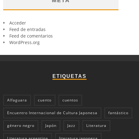
META
Acceder
Feed de entradas
Feed de comentarios
WordPress.org
ETIQUETAS
Alfaguara
cuento
cuentos
Encuentro Internacional de Cultura Japonesa
fantástico
género negro
Japón
Jazz
Literatura
Literatura argentina
literatura japonesa