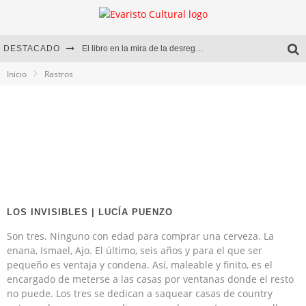
DESTACADO
El libro en la mira de la desregulación
Inicio
Rastros
Marcelo Rubio | El llovedor
Diego Meret | Hotel Acapulco
Alejandra Correa | La nieve
LOS INVISIBLES | LUCÍA PUENZO
Son tres. Ninguno con edad para comprar una cerveza. La
enana, Ismael, Ajo. El último, seis años y para el que ser
pequeño es ventaja y condena. Así, maleable y finito, es el
encargado de meterse a las casas por ventanas donde el resto
no puede. Los tres se dedican a saquear casas de country