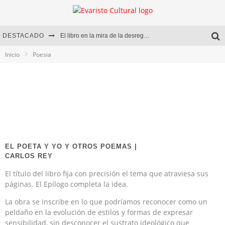
DESTACADO
El libro en la mira de la desregulación
Inicio
Poesia
Marcelo Rubio | El llovedor
Diego Meret | Hotel Acapulco
Alejandra Correa | La nieve
EL POETA Y YO Y OTROS POEMAS |
CARLOS REY
El título del libro fija con precisión el tema que atraviesa sus
páginas. El Epílogo completa la idea.
La obra se inscribe en lo que podríamos reconocer como un
peldaño en la evolución de estilos y formas de expresar
sensibilidad, sin desconocer el sustrato ideológico que