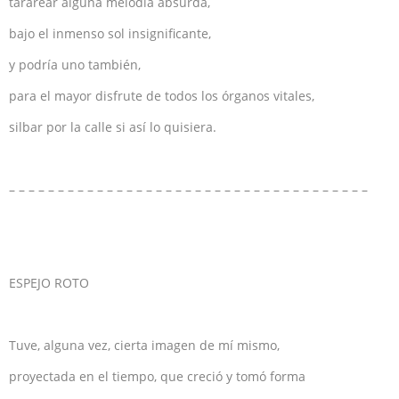
tararear alguna melodía absurda,
bajo el inmenso sol insignificante,
y podría uno también,
para el mayor disfrute de todos los órganos vitales,
silbar por la calle si así lo quisiera.
– – – – – – – – – – – – – – – – – – – – – – – – – – – – – – – – – – – – –
ESPEJO ROTO
Tuve, alguna vez, cierta imagen de mí mismo,
proyectada en el tiempo, que creció y tomó forma