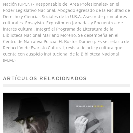
Nación (UPCN) - Responsable del Área Profesionales- en el
Poder Legislativo Nacional. Abogado egresado de la Facultad de
Derecho y Ciencias Sociales de la U.B.A. Asesor de promotores
culturales. Ensayista. Expositor en Jornadas y Encuentros de
interés cultural. Integró el Programa de Literatura de la
Biblioteca Nacional Mariano Moreno. Se desempeña en el
Centro de Narrativa Policial H. Bustos Domecq. Es secretario de
Redacción de Evaristo Cultural, revista de arte y cultura que
cuenta con auspicio institucional de la Biblioteca Nacional
(M.M.)
ARTÍCULOS RELACIONADOS