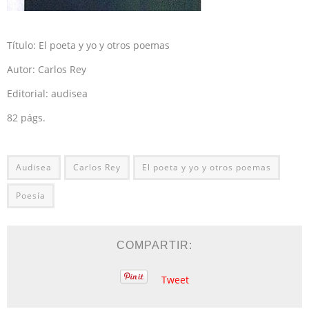
Título: El poeta y yo y otros poemas
Autor: Carlos Rey
Editorial: audisea
82 págs.
Audisea
Carlos Rey
El poeta y yo y otros poemas
Poesía
COMPARTIR:
Tweet