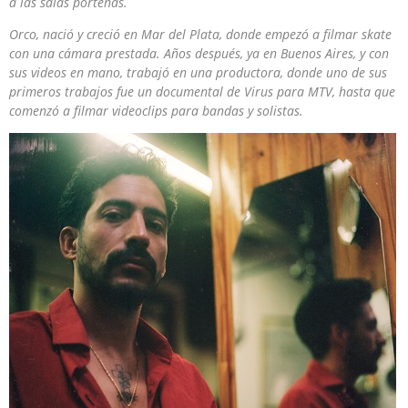
a las salas porteñas.
Orco, nació y creció en Mar del Plata, donde empezó a filmar skate
con una cámara prestada. Años después, ya en Buenos Aires, y con
sus videos en mano, trabajó en una productora, donde uno de sus
primeros trabajos fue un documental de Virus para MTV, hasta que
comenzó a filmar videoclips para bandas y solistas.