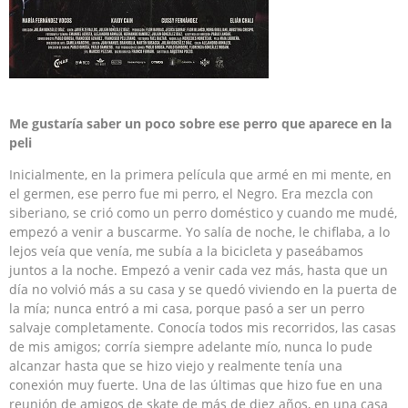
Me gustaría saber un poco sobre ese perro que aparece en la
peli
Inicialmente, en la primera película que armé en mi mente, en
el germen, ese perro fue mi perro, el Negro. Era mezcla con
siberiano, se crió como un perro doméstico y cuando me mudé,
empezó a venir a buscarme. Yo salía de noche, le chiflaba, a lo
lejos veía que venía, me subía a la bicicleta y paseábamos
juntos a la noche. Empezó a venir cada vez más, hasta que un
día no volvió más a su casa y se quedó viviendo en la puerta de
la mía; nunca entró a mi casa, porque pasó a ser un perro
salvaje completamente. Conocía todos mis recorridos, las casas
de mis amigos; corría siempre adelante mío, nunca lo pude
alcanzar hasta que se hizo viejo y realmente tenía una
conexión muy fuerte. Una de las últimas que hizo fue en una
reunión de amigos de skate de más de diez años, en una casa