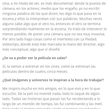
Una, a mi modo de ver, es más documental: desde la puesta de
cámara, en los actores; medio que los engaño, yo no escribí
ninguna palabra de las que dicen, les digo lo que pasa en la
escena y ellos la interpretan con sus palabras. Muchas veces
alguno sabe algo que el otro no, entonces el otro se termina
sorprendiendo realmente en la escena. Yo trato de intervenir lo
menos posible, de poner una cámara que no sea muy invasiva.
Por otro lado hago cosas como el intertexto con La Piedad,
videoclips, donde está más marcada la mano del director, algo
más conceptual, algo que sí diseñé.
¿Se va a poder ver la película en salas?
Sí, la vamos a estrenar en los cines, como se estrenan las
películas dentro de cuatro, cinco meses.
¿Qué imágenes y universos te inspiran a la hora de trabajar?
Me inspiro mucho en mis amigos, en lo que vivo y en lo que
escucho. De la peli no inventé nada, todo lo saqué de algún
lado. Todas las historias que pasan las fui recolectando a lo
largo de un montón de tiempo, las fui combinando y las metí.
Estoy todo el tiempo mirando y todo el tiempo recordando y