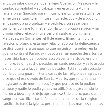
años, un pibe chorro al que le llegó Operación Masacre y le
cambió su realidad y su cabeza, y en este contexto me
regalaron al Gauchito para mi cumpleaños, una estatuilla. Le
armé un santuarito en mi casa muy ecléctico y de a poco fui
empezando a profundizar y a pedirle, y cosas se iban
cumpliendo y me fui metiendo. Hago mi propia religión y mi
propia interpretación, fui a verlo al santuario original en
Mercedes, en Corrientes, el 8 de enero, filmé… tengo una
relación profunda; está muy relacionado con la delincuencia,
se dice que él era un gaucho que no quiso ir a pelear en la
guerra contra el Paraguay y pasó a ser un gaucho desertor y a
hacer vida bandida: robaba, escabiaba, tenía vicios; era un
hombre, es un gaucho pecador, un santo pecador y se lo asocia
a que no te va a juzgar por tus pecados. Está muy atravesado
por la cultura guaraní, tiene cosas de las religiones negras, se
dice que él era devoto de San La Muerte, que ya tenía una
magia antes de morir, un payé y que por eso no lo podían
atrapar y nadie le podía ganar, no utilizó su payé cuando lo
fueron a buscar y se dejó apresar ese 8 de enero; para dar su
sangre en sacrificio, también tiene elementos de la religión
católica, lo tomó la iglesia, pero tiene muchas más cosas de las