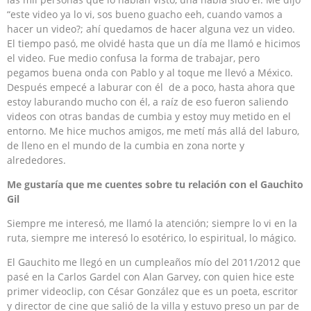
“este video ya lo vi, sos bueno guacho eeh, cuando vamos a
hacer un video?; ahí quedamos de hacer alguna vez un video.
El tiempo pasó, me olvidé hasta que un día me llamó e hicimos
el video. Fue medio confusa la forma de trabajar, pero
pegamos buena onda con Pablo y al toque me llevó a México.
Después empecé a laburar con él de a poco, hasta ahora que
estoy laburando mucho con él, a raíz de eso fueron saliendo
videos con otras bandas de cumbia y estoy muy metido en el
entorno. Me hice muchos amigos, me metí más allá del laburo,
de lleno en el mundo de la cumbia en zona norte y
alrededores.
Me gustaría que me cuentes sobre tu relación con el Gauchito
Gil
Siempre me interesó, me llamó la atención; siempre lo vi en la
ruta, siempre me interesó lo esotérico, lo espiritual, lo mágico.
El Gauchito me llegó en un cumpleaños mío del 2011/2012 que
pasé en la Carlos Gardel con Alan Garvey, con quien hice este
primer videoclip, con César González que es un poeta, escritor
y director de cine que salió de la villa y estuvo preso un par de