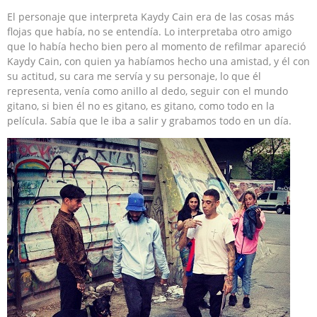
El personaje que interpreta Kaydy Cain era de las cosas más
flojas que había, no se entendía. Lo interpretaba otro amigo
que lo había hecho bien pero al momento de refilmar apareció
Kaydy Cain, con quien ya habíamos hecho una amistad, y él con
su actitud, su cara me servía y su personaje, lo que él
representa, venía como anillo al dedo, seguir con el mundo
gitano, si bien él no es gitano, es gitano, como todo en la
película. Sabía que le iba a salir y grabamos todo en un día.