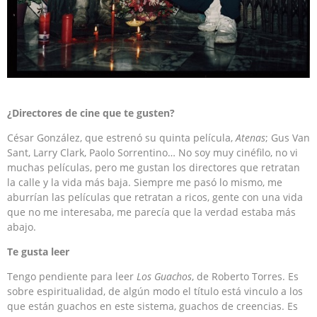
¿Directores de cine que te gusten?
César González, que estrenó su quinta película,
Atenas
; Gus Van
Sant, Larry Clark, Paolo Sorrentino… No soy muy cinéfilo, no vi
muchas películas, pero me gustan los directores que retratan
la calle y la vida más baja. Siempre me pasó lo mismo, me
aburrían las películas que retratan a ricos, gente con una vida
que no me interesaba, me parecía que la verdad estaba más
abajo.
Te gusta leer
Tengo pendiente para leer
Los Guachos
, de Roberto Torres. Es
sobre espiritualidad, de algún modo el título está vinculo a los
que están guachos en este sistema, guachos de creencias. Es