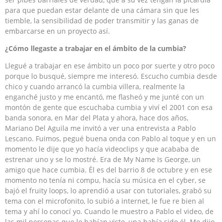
para que puedan estar delante de una cámara sin que les
tiemble, la sensibilidad de poder transmitir y las ganas de
embarcarse en un proyecto así.
¿Cómo llegaste a trabajar en el ámbito de la cumbia?
Llegué a trabajar en ese ámbito un poco por suerte y otro poco
porque lo busqué, siempre me interesó. Escucho cumbia desde
chico y cuando arrancó la cumbia villera, realmente la
enganché justo y me encantó, me flasheó y me junté con un
montón de gente que escuchaba cumbia y viví el 2001 con esa
banda sonora, en Mar del Plata y ahora, hace dos años,
Mariano Del Aguila me invitó a ver una entrevista a Pablo
Lescano. Fuimos, pegué buena onda con Pablo al toque y en un
momento le dije que yo hacía videoclips y que acababa de
estrenar uno y se lo mostré. Era de My Name Is George, un
amigo que hace cumbia. Él es del barrio 8 de octubre y en ese
momento no tenía ni compu, hacía su música en el cyber, se
bajó el fruity loops, lo aprendió a usar con tutoriales, grabó su
tema con el microfonito, lo subió a internet, le fue re bien al
tema y ahí lo conocí yo. Cuando le muestro a Pablo el video, de
las mil personas que lo habían visto, una había sido él. Me dijo