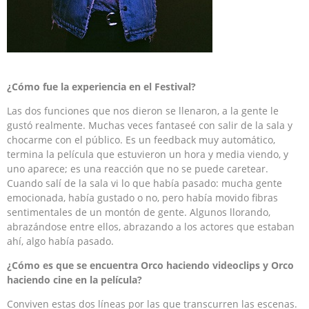
¿Cómo fue la experiencia en el Festival?
Las dos funciones que nos dieron se llenaron, a la gente le
gustó realmente. Muchas veces fantaseé con salir de la sala y
chocarme con el público. Es un feedback muy automático,
termina la película que estuvieron un hora y media viendo, y
uno aparece; es una reacción que no se puede caretear.
Cuando salí de la sala vi lo que había pasado: mucha gente
emocionada, había gustado o no, pero había movido fibras
sentimentales de un montón de gente. Algunos llorando,
abrazándose entre ellos, abrazando a los actores que estaban
ahí, algo había pasado.
¿Cómo es que se encuentra Orco haciendo videoclips y Orco
haciendo cine en la película?
Conviven estas dos líneas por las que transcurren las escenas.