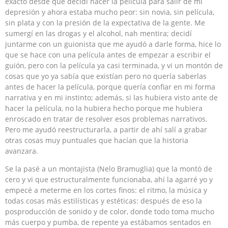
exacto desde que decidí hacer la película para salir de mi
depresión y ahora estaba mucho peor: sin novia, sin película,
sin plata y con la presión de la expectativa de la gente. Me
sumergí en las drogas y el alcohol, nah mentira; decidí
juntarme con un guionista que me ayudó a darle forma, hice lo
que se hace con una película antes de empezar a escribir el
guión, pero con la película ya casi terminada, y vi un montón de
cosas que yo ya sabía que existían pero no quería saberlas
antes de hacer la película, porque quería confiar en mi forma
narrativa y en mi instinto; además, si las hubiera visto ante de
hacer la película, no la hubiera hecho porque me hubiera
enroscado en tratar de resolver esos problemas narrativos.
Pero me ayudó reestructurarla, a partir de ahí salí a grabar
otras cosas muy puntuales que hacían que la historia
avanzara.
Se la pasé a un montajista (Nelo Bramuglia) que la montó de
cero y vi que estructuralmente funcionaba, ahí la agarré yo y
empecé a meterme en los cortes finos: el ritmo, la música y
todas cosas más estilísticas y estéticas: después de eso la
posproducción de sonido y de color, donde todo toma mucho
más cuerpo y pumba, de repente ya estábamos sentados en