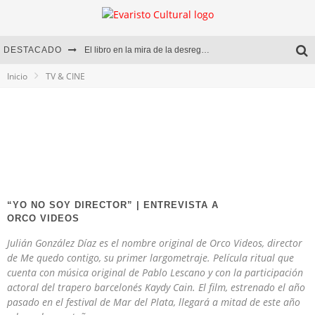
DESTACADO
El libro en la mira de la desregulación
Inicio
TV & CINE
Marcelo Rubio | El llovedor
Diego Meret | Hotel Acapulco
Alejandra Correa | La nieve
“YO NO SOY DIRECTOR” | ENTREVISTA A
ORCO VIDEOS
Julián González Díaz es el nombre original de Orco Videos, director
de Me quedo contigo, su primer largometraje. Película ritual que
cuenta con música original de Pablo Lescano y con la participación
actoral del trapero barcelonés Kaydy Cain. El film, estrenado el año
pasado en el festival de Mar del Plata, llegará a mitad de este año