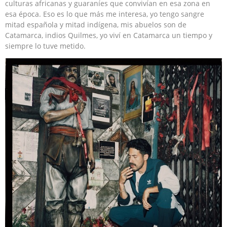
culturas africanas y guaraníes que convivían en esa zona en
esa época. Eso es lo que más me interesa, yo tengo sangre
mitad española y mitad indígena, mis abuelos son de
Catamarca, indios Quilmes, yo viví en Catamarca un tiempo y
siempre lo tuve metido.