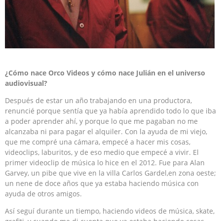
¿Cómo nace Orco Videos y cómo nace Julián en el universo
audiovisual?
Después de estar un año trabajando en una productora,
renuncié porque sentía que ya había aprendido todo lo que iba
a poder aprender ahí, y porque lo que me pagaban no me
alcanzaba ni para pagar el alquiler. Con la ayuda de mi viejo,
que me compré una cámara, empecé a hacer mis cosas,
videoclips, laburitos, y de eso medio que empecé a vivir. El
primer videoclip de música lo hice en el 2012. Fue para Alan
Garvey, un pibe que vive en la villa Carlos Gardel,en zona oeste;
un nene de doce años que ya estaba haciendo música con
ayuda de otros amigos.
Así seguí durante un tiempo, haciendo videos de música, skate,