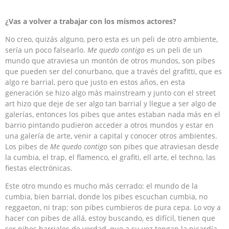
¿Vas a volver a trabajar con los mismos actores?
No creo, quizás alguno, pero esta es un peli de otro ambiente,
sería un poco falsearlo.
Me quedo contigo
es un peli de un
mundo que atraviesa un montón de otros mundos, son pibes
que pueden ser del conurbano, que a través del grafitti, que es
algo re barrial, pero que justo en estos años, en esta
generación se hizo algo más mainstream y junto con el street
art hizo que deje de ser algo tan barrial y llegue a ser algo de
galerías, entonces los pibes que antes estaban nada más en el
barrio pintando pudieron acceder a otros mundos y estar en
una galería de arte, venir a capital y conocer otros ambientes.
Los pibes de
Me quedo contigo
son pibes que atraviesan desde
la cumbia, el trap, el flamenco, el grafiti, ell arte, el techno, las
fiestas electrónicas.
Este otro mundo es mucho más cerrado: el mundo de la
cumbia, bien barrial, donde los pibes escuchan cumbia, no
reggaeton, ni trap; son pibes cumbieros de pura cepa. Lo voy a
hacer con pibes de allá, estoy buscando, es difícil, tienen que
ser pibes barriales de verdad, que a su vez tengan la picardía