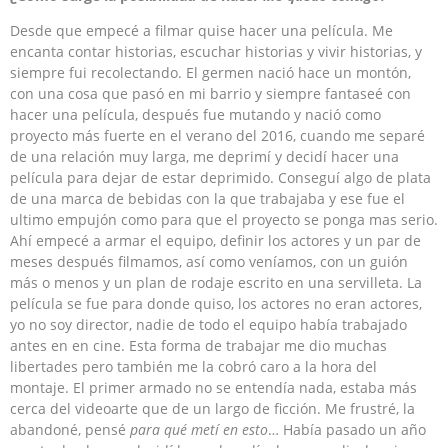
Desde que empecé a filmar quise hacer una película. Me
encanta contar historias, escuchar historias y vivir historias, y
siempre fui recolectando. El germen nació hace un montón,
con una cosa que pasó en mi barrio y siempre fantaseé con
hacer una película, después fue mutando y nació como
proyecto más fuerte en el verano del 2016, cuando me separé
de una relación muy larga, me deprimí y decidí hacer una
película para dejar de estar deprimido. Conseguí algo de plata
de una marca de bebidas con la que trabajaba y ese fue el
ultimo empujón como para que el proyecto se ponga mas serio.
Ahí empecé a armar el equipo, definir los actores y un par de
meses después filmamos, así como veníamos, con un guión
más o menos y un plan de rodaje escrito en una servilleta. La
película se fue para donde quiso, los actores no eran actores,
yo no soy director, nadie de todo el equipo había trabajado
antes en en cine. Esta forma de trabajar me dio muchas
libertades pero también me la cobró caro a la hora del
montaje. El primer armado no se entendía nada, estaba más
cerca del videoarte que de un largo de ficción. Me frustré, la
abandoné, pensé
para qué metí en esto
… Había pasado un año