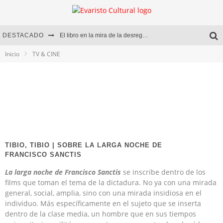
DESTACADO
El libro en la mira de la desregulación
Inicio
TV & CINE
Marcelo Rubio | El llovedor
Diego Meret | Hotel Acapulco
Alejandra Correa | La nieve
TIBIO, TIBIO | SOBRE LA LARGA NOCHE DE
FRANCISCO SANCTIS
La larga noche
de Francisco Sanctis
se inscribe dentro de los
films que toman el tema de la dictadura. No ya con una mirada
general, social, amplia, sino con una mirada insidiosa en el
individuo. Más específicamente en el sujeto que se inserta
dentro de la clase media, un hombre que en sus tiempos