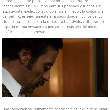
héroe, con suerte para él, anónimo, o a un kamikaze
inconsistente sin un rumbo para sus pasiones y sueños. Ese
espacio intermedio, construído entre el miedo y la conciencia
del peligro, es seguramente el espacio donde muchos de los
ciudadanos coetáneos a la dictadura han vivido, visibilizar este
espacio es una invitación a pensarnos, más allá del oleaje
político de cada momento.
Una “coincidencia” sumamente destacable es la que tiene lugar