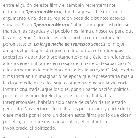
entre el guión de este film y el también recientemente
estrenado
Operación México
, donde a pesar de ser otro el
argumento, una idea se repite en boca de distintos actores
sociales. Si en
Operación México
Galtieri dirá que “ustedes se
mandan las cagadas y el pueblo nos llama a nosotros para que
las arreglemos”, donde “ustedes” podría representar a los
peronistas; en
La larga noche
de Francisco Sanctis
, el mejor
amigo del protagonista (quien militó junto a él en tiempos
pretéritos y abandonó prontamente) dirá a éste, en referencia
a los jóvenes militantes en riesgo de muerte o desaparición “si
ellos armaron este quilombo, que ellos lo arreglen”. Así, los dos
films instalan un imaginario de época que representaría más a
la clase media que a los sujetos amenazados por la violencia
institucionalizada, aquellos que, por su participación política,
por sus consumos intelectuales e incluso afinidades
interpersonales, habrían sido carne de cañón de un estado
genocida. Dos sectores, los militares por un lado y parte de la
clase media por el otro, unidos en estos films por lo que dicen,
por el lugar en que instalan al “otro”, el militante, el
involucrado, el politizado.