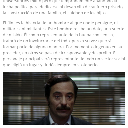
universitarios militó pero que tempranamente abandonó la
lucha política para dedicarse al desarrollo de su fuero privado,
la construcción de una familia, el cuidado de los hijos.
El film es la historia de un hombre al que nadie persigue, ni
militares, ni militantes. Este hombre recibe un dato, una suerte
de misión. Él como representante de la buena conciencia,
tratará de no involucrarse del todo, pero a su vez querrá
formar parte de alguna manera. Por momentos ingenuo en su
proceder, en otros se pasa de irresponsable y desprolijo. El
personaje principal será representante de todo un sector social
que eligió un lugar y dudó siempre en sostenerlo.