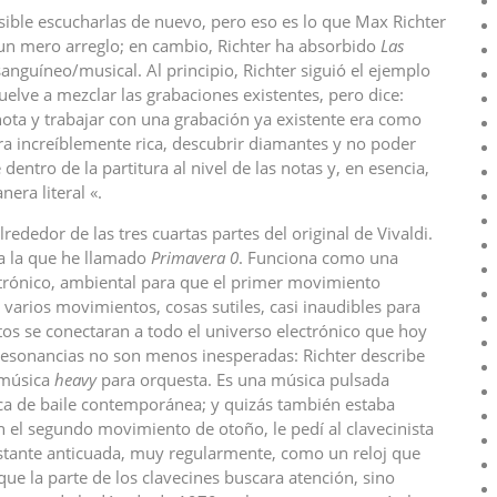
sible escucharlas de nuevo, pero eso es lo que Max Richter
un mero arreglo; en cambio, Richter ha absorbido
Las
anguíneo/musical. Al principio, Richter siguió el ejemplo
elve a mezclar las grabaciones existentes, pero dice:
 nota y trabajar con una grabación ya existente era como
ra increíblemente rica, descubrir diamantes y no poder
dentro de la partitura al nivel de las notas y, en esencia,
era literal «.
rededor de las tres cuartas partes del original de Vivaldi.
a la que he llamado
Primavera 0
. Funciona como una
ctrónico, ambiental para que el primer movimiento
 varios movimientos, cosas sutiles, casi inaudibles para
os se conectaran a todo el universo electrónico que hoy
 resonancias no son menos inesperadas: Richter describe
música
heavy
para orquesta. Es una música pulsada
ica de baile contemporánea; y quizás también estaba
 el segundo movimiento de otoño, le pedí al clavecinista
tante anticuada, muy regularmente, como un reloj que
que la parte de los clavecines buscara atención, sino