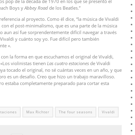
cos pop de la década de 1970 en los que se presentó el
Beach Boys y
Abbey Road
de los Beatles.”
eferencia al proyecto. Como él dice, “la música de Vivaldi
a con el post-minimalismo, que es una parte de la música
o aun así fue sorprendentemente difícil navegar a través
Vivaldi y cuánto soy yo. Fue difícil pero también
nte «.
 con la forma en que escuchamos el original de Vivaldi,
«Los violinistas tienen
Las cuatro estaciones
de Vivaldi
ya tocado el original, no sé cuántas veces en un año, y que
ebro es un desafío. Creo que hizo un trabajo maravilloso.
ero estaba completamente preparado para cortar esta
staciones
Max Richter
The four seasons
Vivaldi