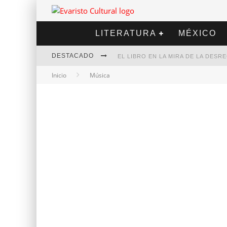
LITERATURA
MÉXICO
DESTACADO
EL LIBRO EN LA MIRA DE LA DES
Inicio
Música
MARCELO RUBIO | EL LLOVEDOR
DIEGO MERET | HOTEL ACAPULCO
ALEJANDRA CORREA | LA NIEVE