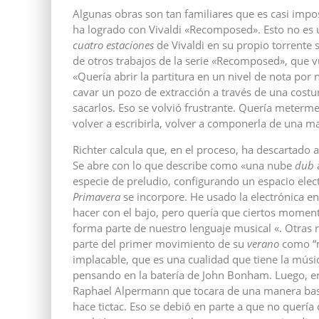
Algunas obras son tan familiares que es casi impo
ha logrado con Vivaldi «Recomposed». Esto no es 
cuatro estaciones
de Vivaldi en su propio torrente s
de otros trabajos de la serie «Recomposed», que vu
«Quería abrir la partitura en un nivel de nota por
cavar un pozo de extracción a través de una costu
sacarlos. Eso se volvió frustrante. Quería meterme 
volver a escribirla, volver a componerla de una man
Richter calcula que, en el proceso, ha descartado al
Se abre con lo que describe como «una nube
dub
especie de preludio, configurando un espacio ele
Primavera
se incorpore. He usado la electrónica en
hacer con el bajo, pero quería que ciertos moment
forma parte de nuestro lenguaje musical «. Otras
parte del primer movimiento de su
verano
como “
implacable, que es una cualidad que tiene la mús
pensando en la batería de John Bonham. Luego, en
Raphael Alpermann que tocara de una manera bas
hace tictac. Eso se debió en parte a que no quería 