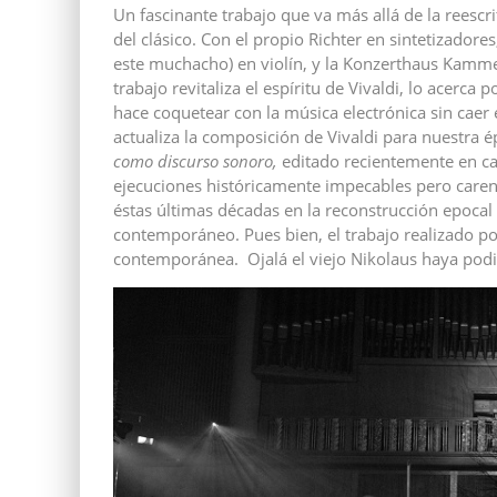
Un fascinante trabajo que va más allá de la reescr
del clásico. Con el propio Richter en sintetizado
este muchacho) en violín, y la Konzerthaus Kammer
trabajo revitaliza el espíritu de Vivaldi, lo acerc
hace coquetear con la música electrónica sin caer e
actualiza la composición de Vivaldi para nuestra 
como discurso sonoro,
editado recientemente en cas
ejecuciones históricamente impecables pero carentes
éstas últimas décadas en la reconstrucción epoca
contemporáneo. Pues bien, el trabajo realizado por
contemporánea. Ojalá el viejo Nikolaus haya podi