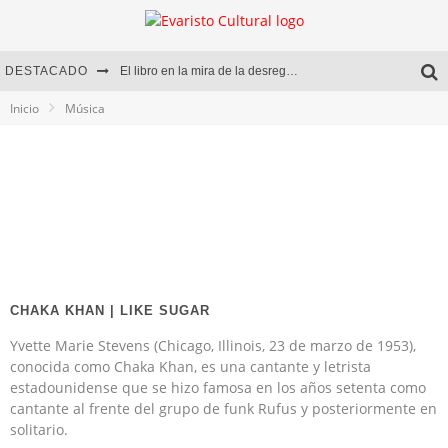
DESTACADO
El libro en la mira de la desregulación
Inicio
Música
Marcelo Rubio | El llovedor
Diego Meret | Hotel Acapulco
Alejandra Correa | La nieve
CHAKA KHAN | LIKE SUGAR
Yvette Marie Stevens (Chicago, Illinois, 23 de marzo de 1953),
conocida como Chaka Khan, es una cantante y letrista
estadounidense que se hizo famosa en los años setenta como
cantante al frente del grupo de funk Rufus y posteriormente en
solitario.