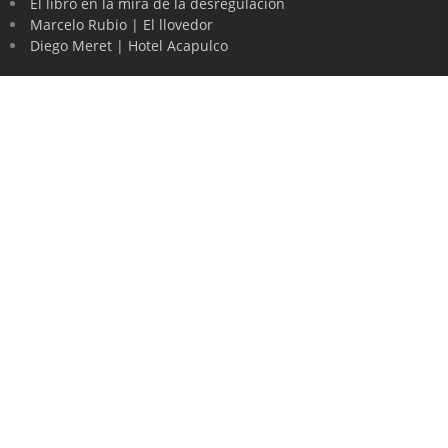
El libro en la mira de la desregulación
Marcelo Rubio | El llovedor
Diego Meret | Hotel Acapulco