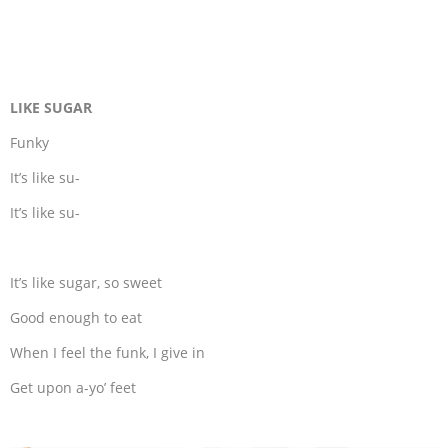
LIKE SUGAR
Funky
It’s like su-
It’s like su-
It’s like sugar, so sweet
Good enough to eat
When I feel the funk, I give in
Get upon a-yo’ feet