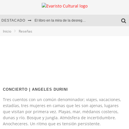
DESTACADO
El libro en la mira de la desregulación
Inicio
Reseñas
Marcelo Rubio | El llovedor
Diego Meret | Hotel Acapulco
Alejandra Correa | La nieve
CONCIERTO | ANGELES DURINI
Tres cuentos con un común denominador; viajes, vacaciones,
estadías, tres mujeres en camas que les son ajenas, lugares
que visitan por primera vez. Playas, mar, médanos costeros,
dunas y río. Bosque y jungla. Atmósfera de incertidumbre.
Anocheceres. Un ritmo que es tensión persistente.