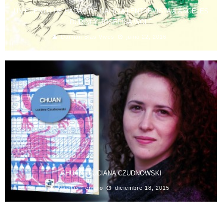
UN CUENTO DE HADAS DE GALICIA | ENTREVISTA A ÁNGELES
DURINI Y JOSEFINA WOLF
Damian Blas Vives
junio 22, 2016
CHUAN | LUCIANA CZUDNOWSKI
Nicolas Ferraro
diciembre 18, 2015