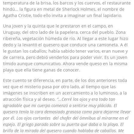
temperatura de la brisa, los barcos y los cuervos, el restaurante
hindú… la figura en metal de Sherlock Holmes, el nombre de
Agatha Cristie, todo ello invita a imaginar un final lapidario.
Una joven y la quinta que le prestaron en el campo, en
Uruguay, del otro lado de la papelera, cerca del pueblo. Zona
ribereña, vegetación húmeda de río. Al llegar a este lugar hizo
dedo y la levantó el quesero que conduce una camioneta. A él
le gustan los caballos; había sabido tener varios, eran nueve y
de carrera, pero debió venderlos para poder vivir. Es un joven
tímido aunque comunicativo. Ahora vende queso en la misma
playa que ella tiene ganas de conocer.
Este cuento se diferencia, en parte, de los dos anteriores toda
vez que el misterio pasa por otro lado, al tiempo que las
imágenes se inscriben en un acercamiento a lo luminoso, a la
atracción física y al deseo.
“…Cerré los ojos y era todo tan
agradable que mi cuerpo comenzó a sentirse muy plácido. El
quesero tenía la cara demasiado grasosa como para dejarme llevar
por él. Los ojos cortantes del chofer del ómnibus al mirarme en el
espejo. El griego parado sobre su puerta que daba a la playa. El
brillo de la mirada del quesero cuando hablaba de caballos. Me