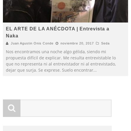
EL ARTE DE LA ANÉCDOTA | Entrevista a
Naka
Juan Agustin Onis Conde
noviembre 20, 2017
Seda
Nos encontramos una noche algo gélida, siendo mi
propuesta difícil de explicar. Me resulta entrevistable lo
que no representa ni al entrevistador ni al entrevistado,
dejar que surja. Se exprese. Suelo encontrar
...