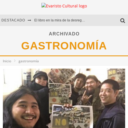
DESTACADO
El libro en la mira de la desregulación
Marcelo Rubio | El llovedor
ARCHIVADO
GASTRONOMÍA
Diego Meret | Hotel Acapulco
Alejandra Correa | La nieve
Inicio
gastronomía