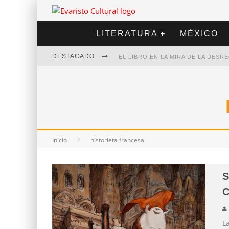
LITERATURA
MÉXICO
DESTACADO
EL LIBRO EN LA MIRA DE LA DES
MARCELO RUBIO | EL LLOVEDOR
DIEGO MERET | HOTEL ACAPULCO
ALEJANDRA CORREA | LA NIEVE
Inicio
historieta francesa
S
C
L