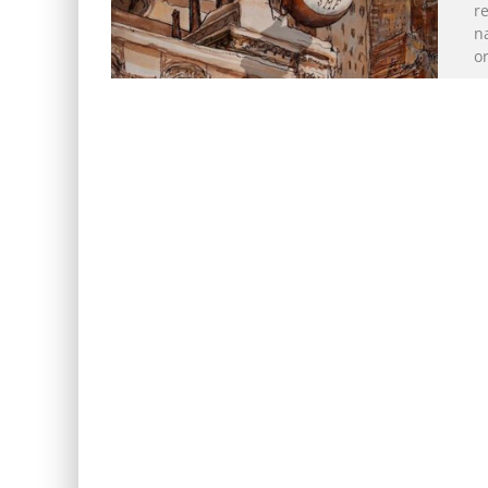
r
n
or