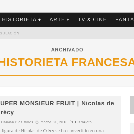
HISTORIETA
ARTE
TV & CINE
FANTÁ
REGULACIÓN
ARCHIVADO
HISTORIETA FRANCES
UPER MONSIEUR FRUIT | Nicolas de
récy
Damian Blas Vives
marzo 31, 2016
Historieta
a figura de Nicolas de Crécy se ha convertido en una