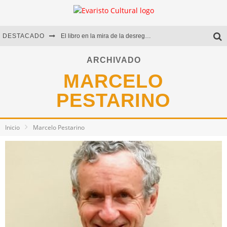
DESTACADO
El libro en la mira de la desregulación
Marcelo Rubio | El llovedor
ARCHIVADO
MARCELO
Diego Meret | Hotel Acapulco
PESTARINO
Alejandra Correa | La nieve
Inicio
Marcelo Pestarino