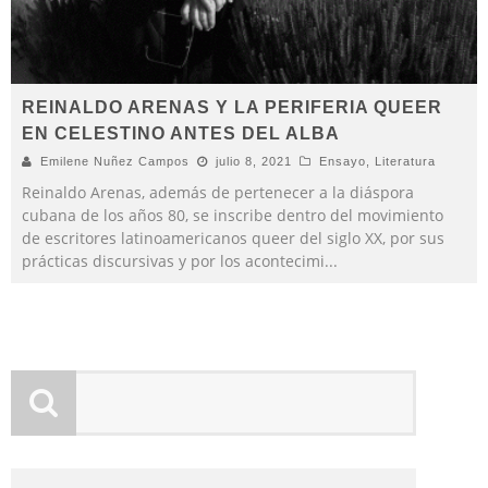
REINALDO ARENAS Y LA PERIFERIA QUEER
EN CELESTINO ANTES DEL ALBA
Emilene Nuñez Campos
julio 8, 2021
Ensayo
,
Literatura
Reinaldo Arenas, además de pertenecer a la diáspora
cubana de los años 80, se inscribe dentro del movimiento
de escritores latinoamericanos queer del siglo XX, por sus
prácticas discursivas y por los acontecimi
...