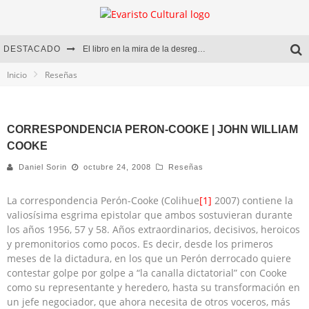
DESTACADO
El libro en la mira de la desregulación
Inicio
Reseñas
Marcelo Rubio | El llovedor
Diego Meret | Hotel Acapulco
CORRESPONDENCIA PERON-COOKE | JOHN WILLIAM
Alejandra Correa | La nieve
COOKE
Daniel Sorin
octubre 24, 2008
Reseñas
La correspondencia Perón-Cooke (Colihue
[1]
2007) contiene la
valiosísima esgrima epistolar que ambos sostuvieran durante
los años 1956, 57 y 58. Años extraordinarios, decisivos, heroicos
y premonitorios como pocos. Es decir, desde los primeros
meses de la dictadura, en los que un Perón derrocado quiere
contestar golpe por golpe a “la canalla dictatorial” con Cooke
como su representante y heredero, hasta su transformación en
un jefe negociador, que ahora necesita de otros voceros, más