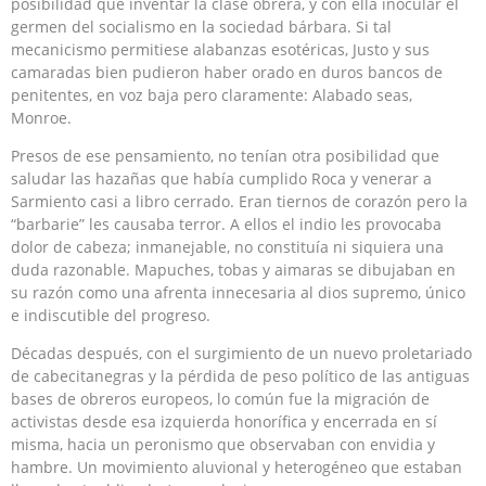
posibilidad que inventar la clase obrera, y con ella inocular el
germen del socialismo en la sociedad bárbara. Si tal
mecanicismo permitiese alabanzas esotéricas, Justo y sus
camaradas bien pudieron haber orado en duros bancos de
penitentes, en voz baja pero claramente: Alabado seas,
Monroe.
Presos de ese pensamiento, no tenían otra posibilidad que
saludar las hazañas que había cumplido Roca y venerar a
Sarmiento casi a libro cerrado. Eran tiernos de corazón pero la
“barbarie” les causaba terror. A ellos el indio les provocaba
dolor de cabeza; inmanejable, no constituía ni siquiera una
duda razonable. Mapuches, tobas y aimaras se dibujaban en
su razón como una afrenta innecesaria al dios supremo, único
e indiscutible del progreso.
Décadas después, con el surgimiento de un nuevo proletariado
de cabecitanegras y la pérdida de peso político de las antiguas
bases de obreros europeos, lo común fue la migración de
activistas desde esa izquierda honorífica y encerrada en sí
misma, hacia un peronismo que observaban con envidia y
hambre. Un movimiento aluvional y heterogéneo que estaban