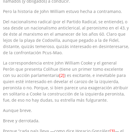
llamados (y obligados) a conducir.
Pero la historia de John William estuvo hecha a contramano.
Del nacionalismo radical (por el Partido Radical, se entiende), o
sea desde un nacionalismo anticlerical, al peronismo en el 43, y
de éste al marxismo en el amanecer de los años 60. Claro que
lejos de la playa de Codovilla, aunque pegado a la de Fidel,
distante, quizás temeroso, quizás interesado en desinteresarse,
de la confrontación Pcus-Mao.
La correspondencia entre John William Cooke y el general
Perón que presenta Colihue (tiene un primer tomo excelente
con su acción parlamentaria
[2]
) es excitante, e inevitable para
quien esté interesado en develar el carozo de la izquierda,
peronista o no. Porque, si bien parece una exageración atribuir
en solitario a Cooke la construcción de la izquierda peronista,
fue, de eso no hay dudas, su estrella más fulgurante.
Aunque breve.
Breve y derrotada.
Porque “cada país lleva —como dice Horacio González
[3]
— el