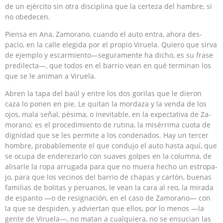
de un ejército sin otra disciplina que la certeza del hambre, si
no obedecen.
Piensa en Ana, Zamorano, cuando el auto entra, ahora des­
pacio, en la calle elegida por el propio Viruela. Quiero que sirva
de ejemplo y escarmiento—seguramente ha dicho, es su frase
pre­dilecta—, que todos en el barrio vean en qué terminan los
que se le animan a Viruela.
Abren la tapa del baúl y entre los dos gorilas que le dieron
caza lo ponen en pie. Le quitan la mordaza y la venda de los
ojos, mala señal, pésima, o inevitable, en la expectativa de Za­
morano; es el procedimiento de rutina, la misérrima cuota de
dignidad que se les permite a los condenados. Hay un tercer
hombre, probablemente el que condujo el auto hasta aquí, que
se ocupa de enderezarlo con suaves golpes en la columna, de
alisarle la ropa arrugada para que no muera hecho un estropa­
jo, para que los vecinos del barrio de chapas y cartón, buenas
familias de bolitas y peruanos, le vean la cara al reo, la mirada
de espanto —o de resignación, en el caso de Zamorano— con
la que se despiden, y adviertan que ellos, por lo menos —la
gen­te de Viruela—, no matan a cualquiera, no se ensucian las