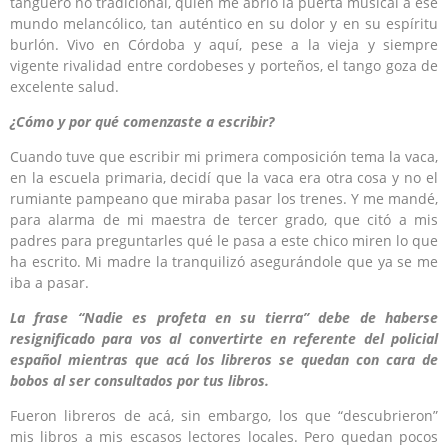
tanguero no tradicional, quien me abrió la puerta musical a ese
mundo melancólico, tan auténtico en su dolor y en su espíritu
burlón. Vivo en Córdoba y aquí, pese a la vieja y siempre
vigente rivalidad entre cordobeses y porteños, el tango goza de
excelente salud.
¿Cómo y por qué comenzaste a escribir?
Cuando tuve que escribir mi primera composición tema la vaca,
en la escuela primaria, decidí que la vaca era otra cosa y no el
rumiante pampeano que miraba pasar los trenes. Y me mandé,
para alarma de mi maestra de tercer grado, que citó a mis
padres para preguntarles qué le pasa a este chico miren lo que
ha escrito. Mi madre la tranquilizó asegurándole que ya se me
iba a pasar.
La frase “Nadie es profeta en su tierra” debe de haberse
resignificado para vos al convertirte en referente del policial
español mientras que acá los libreros se quedan con cara de
bobos al ser consultados por tus libros.
Fueron libreros de acá, sin embargo, los que “descubrieron”
mis libros a mis escasos lectores locales. Pero quedan pocos