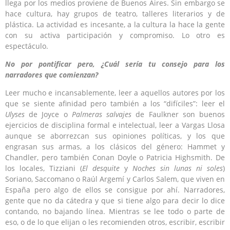
llega por los medios proviene de Buenos Aires. Sin embargo se
hace cultura, hay grupos de teatro, talleres literarios y de
plástica. La actividad es incesante, a la cultura la hace la gente
con su activa participación y compromiso. Lo otro es
espectáculo.
No por pontificar pero, ¿Cuál sería tu consejo para los
narradores que comienzan?
Leer mucho e incansablemente, leer a aquellos autores por los
que se siente afinidad pero también a los “difíciles”: leer el
Ulyses
de Joyce o
Palmeras salvajes
de Faulkner son buenos
ejercicios de disciplina formal e intelectual, leer a Vargas Llosa
aunque se aborrezcan sus opiniones políticas, y los que
engrasan sus armas, a los clásicos del género: Hammet y
Chandler, pero también Conan Doyle o Patricia Highsmith. De
los locales, Tizziani (
El desquite
y
Noches sin lunas ni soles
)
Soriano, Saccomano o Raúl Argemí y Carlos Salem, que viven en
España pero algo de ellos se consigue por ahí. Narradores,
gente que no da cátedra y que si tiene algo para decir lo dice
contando, no bajando línea. Mientras se lee todo o parte de
eso, o de lo que elijan o les recomienden otros, escribir, escribir