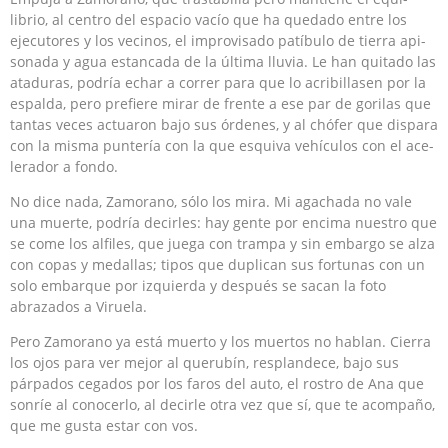
librio, al centro del espacio vacío que ha quedado entre los
ejecutores y los vecinos, el improvisado patíbulo de tierra api­
sonada y agua estancada de la última lluvia. Le han quitado las
ataduras, podría echar a correr para que lo acribillasen por la
espalda, pero prefiere mirar de frente a ese par de gorilas que
tantas veces actuaron bajo sus órdenes, y al chófer que dispara
con la misma puntería con la que esquiva vehículos con el ace­
lerador a fondo.
No dice nada, Zamorano, sólo los mira. Mi agachada no vale
una muerte, podría decirles: hay gente por encima nues­tro que
se come los alfiles, que juega con trampa y sin embargo se alza
con copas y medallas; tipos que duplican sus fortunas con un
solo embarque por izquierda y después se sacan la foto
abrazados a Viruela.
Pero Zamorano ya está muerto y los muertos no hablan. Cie­rra
los ojos para ver mejor al querubín, resplandece, bajo sus
párpados cegados por los faros del auto, el rostro de Ana que
sonríe al conocerlo, al decirle otra vez que sí, que te acompaño,
que me gusta estar con vos.