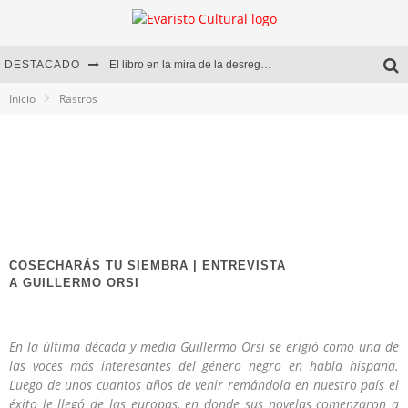
DESTACADO
El libro en la mira de la desregulación
Inicio
Rastros
Marcelo Rubio | El llovedor
Diego Meret | Hotel Acapulco
Alejandra Correa | La nieve
COSECHARÁS TU SIEMBRA | ENTREVISTA
A GUILLERMO ORSI
En la última década y media Guillermo Orsi se erigió como una de
las voces más interesantes del género negro en habla hispana.
Luego de unos cuantos años de venir remándola en nuestro país el
éxito le llegó de las europas, en donde sus novelas comenzaron a