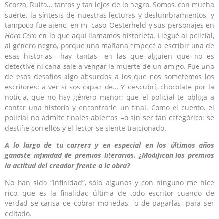
Scorza, Rulfo… tantos y tan lejos de lo negro. Somos, con mucha
suerte, la síntesis de nuestras lecturas y deslumbramientos, y
tampoco fue ajeno, en mi caso, Oesterheld y sus personajes en
Hora Cero
en lo que aquí llamamos historieta. Llegué al policial,
al género negro, porque una mañana empecé a escribir una de
esas historias –hay tantas- en las que alguien que no es
detective ni cana sale a vengar la muerte de un amigo. Fue uno
de esos desafíos algo absurdos a los que nos sometemos los
escritores: a ver si sos capaz de… Y descubrí, chocolate por la
noticia, que no hay género menor; que el policial te obliga a
contar una historia y encontrarle un final. Como el cuento, el
policial no admite finales abiertos –o sin ser tan categórico: se
destiñe con ellos y el lector se siente traicionado.
A lo largo de tu carrera y en especial en los últimos años
ganaste infinidad de premios literarios. ¿Modifican los premios
la actitud del creador frente a la obra?
No han sido “infinidad”, sólo algunos y con ninguno me hice
rico, que es la finalidad última de todo escritor cuando de
verdad se cansa de cobrar monedas –o de pagarlas- para ser
editado.