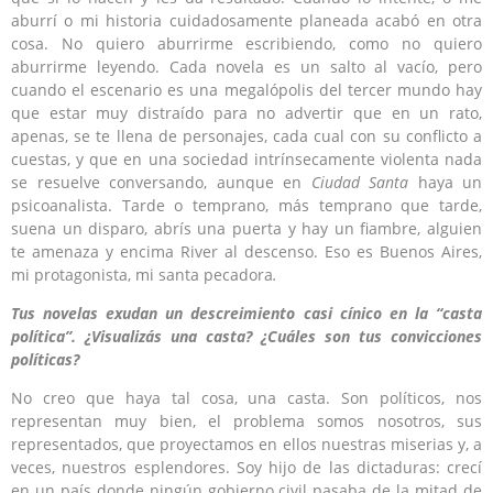
aburrí o mi historia cuidadosamente planeada acabó en otra
cosa. No quiero aburrirme escribiendo, como no quiero
aburrirme leyendo. Cada novela es un salto al vacío, pero
cuando el escenario es una megalópolis del tercer mundo hay
que estar muy distraído para no advertir que en un rato,
apenas, se te llena de personajes, cada cual con su conflicto a
cuestas, y que en una sociedad intrínsecamente violenta nada
se resuelve conversando, aunque en
Ciudad Santa
haya un
psicoanalista. Tarde o temprano, más temprano que tarde,
suena un disparo, abrís una puerta y hay un fiambre, alguien
te amenaza y encima River al descenso. Eso es Buenos Aires,
mi protagonista, mi santa pecadora
.
Tus novelas exudan un descreimiento casi cínico en la “casta
política”. ¿Visualizás una casta? ¿Cuáles son tus convicciones
políticas?
No creo que haya tal cosa, una casta. Son políticos, nos
representan muy bien, el problema somos nosotros, sus
representados, que proyectamos en ellos nuestras miserias y, a
veces, nuestros esplendores. Soy hijo de las dictaduras: crecí
en un país
donde ningún gobierno civil pasaba de la mitad de