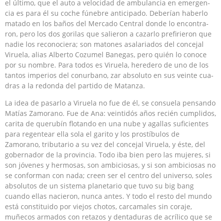
el último, que el auto a velocidad de ambulancia en emergen­
cia es para él su coche fúnebre anticipado. Deberían haberlo
matado en los baños del Mercado Central donde lo encontra­
ron, pero los dos gorilas que salieron a cazarlo prefirieron que
nadie los reconociera; son matones asalariados del concejal
Viruela, alias Alberto Cozumel Banegas, pero quién lo conoce
por su nombre. Para todos es Viruela, heredero de uno de los
tantos imperios del conurbano, zar absoluto en sus veinte cua­
dras a la redonda del partido de Matanza.
La idea de pasarlo a Viruela no fue de él, se consuela pensando
Matías Zamorano. Fue de Ana: veintidós años recién cumplidos,
carita de querubín flotando en una nube y agallas suficientes
para regentear ella sola el garito y los prostíbulos de
Zamorano, tributario a su vez del concejal Viruela, y éste, del
gobernador de la provincia. Todo iba bien pero las mujeres, si
son jóvenes y hermosas, son ambiciosas, y si son ambiciosas no
se conforman con nada; creen ser el centro del universo, soles
absolutos de un sistema planetario que tuvo su big bang
cuando ellas nacieron, nunca antes. Y todo el resto del mundo
está constituido por vie­jos chotos, carcamales sin coraje,
muñecos armados con retazos y dentaduras de acrílico que se