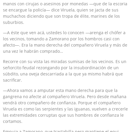
ma­nos con cirujas o asesinos por monedas —que de la escoria
se encargue la policía— dice Viruela, quien se jacta de sus
mucha­chos diciendo que son tropa de élite, marines de los
suburbios.
—A éste que ven acá, ustedes lo conocen —arenga el chófer a
los vecinos, tomando a Zamorano por los hombros casi con
afecto—. Era la mano derecha del compañero Viruela y más de
una vez le habrán comprado…
Recorre con su vista las miradas sumisas de los vecinos. Es un
señorcito feudal rezongando por la insubordinación de un
súbdito, una oveja descarriada a la que ya mismo habrá que
sacrificar.
—Ahora vamos a amputar esta mano derecha para que la
gangrena no afecte al compañero Viruela. Pero desde mañana
vendrá otro compañero de confianza. Porque el compañero
Viruela es como las serpientes y las iguanas, vuelven a crecerle
las extremidades corruptas que sus hombres de confianza le
cortamos.
Empuja a Zamorano, que trastabilla pero mantiene el equi­