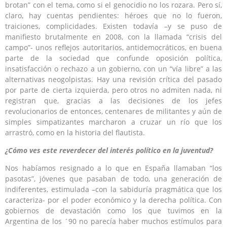
brotan” con el tema, como si el genocidio no los rozara. Pero sí,
claro, hay cuentas pendientes: héroes que no lo fueron,
traiciones, complicidades. Existen todavía –y se puso de
manifiesto brutalmente en 2008, con la llamada “crisis del
campo”- unos reflejos autoritarios, antidemocráticos, en buena
parte de la sociedad que confunde oposición política,
insatisfacción o rechazo a un gobierno, con un “vía libre” a las
alternativas neogolpistas. Hay una revisión crítica del pasado
por parte de cierta izquierda, pero otros no admiten nada, ni
registran que, gracias a las decisiones de los jefes
revolucionarios de entonces, centenares de militantes y aún de
simples simpatizantes marcharon a cruzar un río que los
arrastró, como en la historia del flautista.
¿Cómo ves este reverdecer del interés político en la juventud?
Nos habíamos resignado a lo que en España llamaban “los
pasotas”, jóvenes que pasaban de todo, una generación de
indiferentes, estimulada –con la sabiduría pragmática que los
caracteriza- por el poder económico y la derecha política. Con
gobiernos de devastación como los que tuvimos en la
Argentina de los ´90 no parecía haber muchos estímulos para