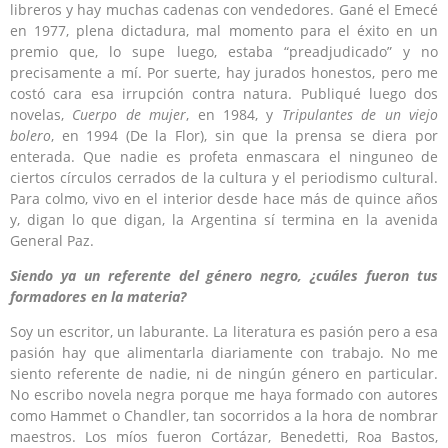
libreros y hay muchas cadenas con vendedores. Gané el Emecé
en 1977, plena dictadura, mal momento para el éxito en un
premio que, lo supe luego, estaba “preadjudicado” y no
precisamente a mí. Por suerte, hay jurados honestos, pero me
costó cara esa irrupción contra natura. Publiqué luego dos
novelas,
Cuerpo de mujer
, en 1984, y
Tripulantes de un viejo
bolero
, en 1994 (De la Flor), sin que la prensa se diera por
enterada. Que nadie es profeta enmascara el ninguneo de
ciertos círculos cerrados de la cultura y el periodismo cultural.
Para colmo, vivo en el interior desde hace más de quince años
y, digan lo que digan, la Argentina sí termina en la avenida
General Paz.
Siendo ya un referente del género negro, ¿cuáles fueron tus
formadores en la materia?
Soy un escritor, un laburante. La literatura es pasión pero a esa
pasión hay que alimentarla diariamente con trabajo. No me
siento referente de nadie, ni de ningún género en particular.
No escribo novela negra porque me haya formado con autores
como Hammet o Chandler, tan socorridos a la hora de nombrar
maestros. Los míos fueron Cortázar, Benedetti, Roa Bastos,