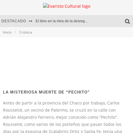
DESTACADO
El libro en la mira de la desregulación
Inicio
Crónica
Marcelo Rubio | El llovedor
Diego Meret | Hotel Acapulco
Alejandra Correa | La nieve
LA MISTERIOSA MUERTE DE “PECHITO”
Antes de partir a la provincia del Chaco por trabajo, Carlos
Rousselot, un vecino de Palermo, se cruzó en la calle con
Adrián Alejandro Ferreiro, mejor conocido como “Pechito”.
Rousselot, como varios de los porteños que pasan todos los
días por la esquina de Scalabrini Ortiz y Santa Fe, tenía una