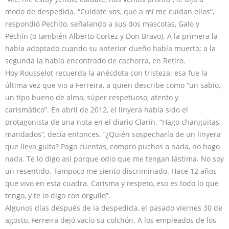
modo de despedida. “Cuidate vos, que a mí me cuidan ellos”,
respondió Pechito, señalando a sus dos mascotas, Galo y
Pechín (o también Alberto Cortez y Don Bravo). A la primera la
había adoptado cuando su anterior dueño había muerto; a la
segunda la había encontrado de cachorra, en Retiro.
Hoy Rousselot recuerda la anécdota con tristeza: esa fue la
última vez que vio a Ferreira, a quien describe como “un sabio,
un tipo bueno de alma, súper respetuoso, atento y
carismático”. En abril de 2012, el linyera había sido el
protagonista de una nota en el diario Clarín. “Hago changuitas,
mandados”, decía entonces. “¿Quién sospecharía de un linyera
que lleva guita? Pago cuentas, compro puchos o nada, no hago
nada. Te lo digo así porque odio que me tengan lástima. No soy
un resentido. Tampoco me siento discriminado. Hace 12 años
que vivo en esta cuadra. Carisma y respeto, eso es todo lo que
tengo, y te lo digo con orgullo”.
Algunos días después de la despedida, el pasado viernes 30 de
agosto, Ferreira dejó vacío su colchón. A los empleados de los