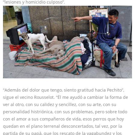
“lesiones y homicidio culposo”.
“Además del dolor que tengo, siento gratitud hacia Pechito”,
sigue el vecino Rousselot. “Él me ayudó a cambiar la forma de
ver al otro, con su calidez y sencillez, con su arte, con su
personalidad histriónica, con sus problemas, pero sobre todo
con el amor a sus compañeros de vida, esos perros que hoy
quedan en el plano terrenal desconcertados, tal vez, por la
partida de su papá, que los rescato de la vagabundez y los