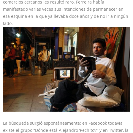
comercios cercanos les resultó raro. Ferreira había
manifestado varias veces sus intenciones de permanecer en
esa esquina en la que ya llevaba doce años y de no ir a ningún
lado.
La búsqueda surgió espontáneamente: en Facebook todavía
existe el grupo “Dónde está Alejandro ‘Pechito’?” y en Twitter, la