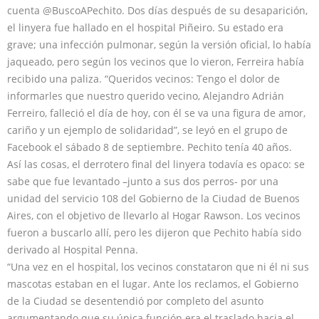
cuenta @BuscoAPechito. Dos días después de su desaparición,
el linyera fue hallado en el hospital Piñeiro. Su estado era
grave; una infección pulmonar, según la versión oficial, lo había
jaqueado, pero según los vecinos que lo vieron, Ferreira había
recibido una paliza. “Queridos vecinos: Tengo el dolor de
informarles que nuestro querido vecino, Alejandro Adrián
Ferreiro, falleció el día de hoy, con él se va una figura de amor,
cariño y un ejemplo de solidaridad”,
se leyó en el grupo de
Facebook el sábado 8 de septiembre. Pechito tenía 40 años.
Así las cosas, el derrotero final del linyera todavía es opaco: se
sabe que fue levantado –junto a sus dos perros- por una
unidad del servicio 108 del Gobierno de la Ciudad de Buenos
Aires, con el objetivo de llevarlo al Hogar Rawson. Los vecinos
fueron a buscarlo allí, pero les dijeron que Pechito había sido
derivado al Hospital Penna.
“Una vez en el hospital, los vecinos constataron que ni él ni sus
mascotas estaban en el lugar. Ante los reclamos, el Gobierno
de la Ciudad se desentendió por completo del asunto
argumentando que su única función era el traslado hacia el