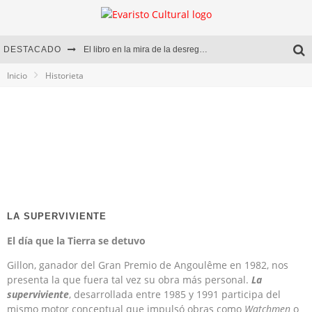
DESTACADO
El libro en la mira de la desregulación
Inicio
Historieta
Marcelo Rubio | El llovedor
Diego Meret | Hotel Acapulco
Alejandra Correa | La nieve
LA SUPERVIVIENTE
El día que la Tierra se detuvo
Gillon, ganador del Gran Premio de Angoulême en 1982, nos
presenta la que fuera tal vez su obra más personal.
La
superviviente
, desarrollada entre 1985 y 1991 participa del
mismo motor conceptual que impulsó obras como
Watchmen
o