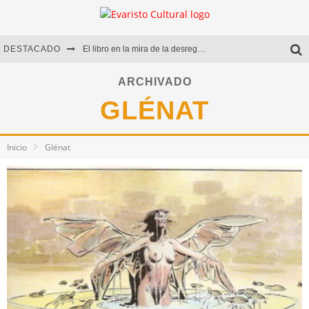
DESTACADO
El libro en la mira de la desregulación
Marcelo Rubio | El llovedor
ARCHIVADO
GLÉNAT
Diego Meret | Hotel Acapulco
Alejandra Correa | La nieve
Inicio
Glénat