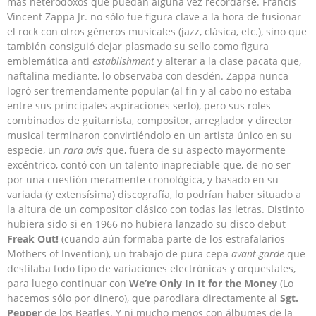
más heterodoxos que puedan alguna vez recordarse. Francis
Vincent Zappa Jr. no sólo fue figura clave a la hora de fusionar
el rock con otros géneros musicales (jazz, clásica, etc.), sino que
también consiguió dejar plasmado su sello como figura
emblemática anti
establishment
y alterar a la clase pacata que,
naftalina mediante, lo observaba con desdén. Zappa nunca
logró ser tremendamente popular (al fin y al cabo no estaba
entre sus principales aspiraciones serlo), pero sus roles
combinados de guitarrista, compositor, arreglador y director
musical terminaron convirtiéndolo en un artista único en su
especie, un
rara avis
que, fuera de su aspecto mayormente
excéntrico, contó con un talento inapreciable que, de no ser
por una cuestión meramente cronológica, y basado en su
variada (y extensísima) discografía, lo podrían haber situado a
la altura de un compositor clásico con todas las letras. Distinto
hubiera sido si en 1966 no hubiera lanzado su disco debut
Freak Out!
(cuando aún formaba parte de los estrafalarios
Mothers of Invention), un trabajo de pura cepa
avant-garde
que
destilaba todo tipo de variaciones electrónicas y orquestales,
para luego continuar con
We’re Only In It for the Money
(Lo
hacemos sólo por dinero), que parodiara directamente al
Sgt.
Pepper
de los Beatles. Y ni mucho menos con álbumes de la