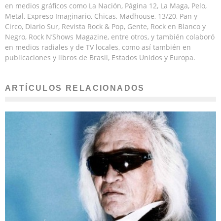
en medios gráficos como La Nación, Página 12, La Maga, Pelo,
Metal, Expreso Imaginario, Chicas, Madhouse, 13/20, Pan y
Circo, Diario Sur, Revista Rock & Pop, Gente, Rock en Blanco y
Negro, Rock N’Shows Magazine, entre otros, y también colaboró
en medios radiales y de TV locales, como así también en
publicaciones y libros de Brasil, Estados Unidos y Europa.
ARTÍCULOS RELACIONADOS