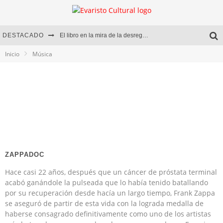
DESTACADO
El libro en la mira de la desregulación
Inicio
Música
Marcelo Rubio | El llovedor
Diego Meret | Hotel Acapulco
Alejandra Correa | La nieve
ZAPPADOC
Hace casi 22 años, después que un cáncer de próstata terminal
acabó ganándole la pulseada que lo había tenido batallando
por su recuperación desde hacía un largo tiempo, Frank Zappa
se aseguró de partir de esta vida con la lograda medalla de
haberse consagrado definitivamente como uno de los artistas