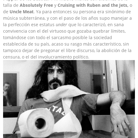
talla de
Absolutely Free
y
Cruising with Ruben and the Jets,
o
de
Uncle Meat
. Ya para entonces su persona era sinónimo de
música subterránea, y con el paso de los años supo manejar a
la perfección ese estatus
under
que lo caracterizó, en sana
convivencia con el del virtuoso que gozaba quebrar límites,
tomándose con todo el sarcasmo posible la sociedad
establecida de su país, acaso su rasgo más característico, sin
tampoco dejar de pregonar el libre discurso, la abolición de la
censura, o el del involucramiento político.