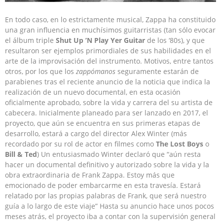
En todo caso, en lo estrictamente musical, Zappa ha constituido
una gran influencia en muchísimos guitarristas (tan sólo evocar
el álbum triple
Shut Up ’N Play Yer Guitar
de los ‘80s), y que
resultaron ser ejemplos primordiales de sus habilidades en el
arte de la improvisación del instrumento. Motivos, entre tantos
otros, por los que los
zappómanos
seguramente estarán de
parabienes tras el reciente anuncio de la noticia que indica la
realización de un nuevo documental, en esta ocasión
oficialmente aprobado, sobre la vida y carrera del su artista de
cabecera. Inicialmente planeado para ser lanzado en 2017, el
proyecto, que aún se encuentra en sus primeras etapas de
desarrollo, estará a cargo del director Alex Winter (más
recordado por su rol de actor en filmes como
The Lost Boys
o
Bill & Ted
) Un entusiasmado Winter declaró que “aún resta
hacer un documental definitivo y autorizado sobre la vida y la
obra extraordinaria de Frank Zappa. Estoy más que
emocionado de poder embarcarme en esta travesía. Estará
relatado por las propias palabras de Frank, que será nuestro
guía a lo largo de este viaje” Hasta su anuncio hace unos pocos
meses atrás, el proyecto iba a contar con la supervisión general