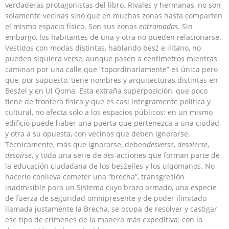
verdaderas protagonistas del libro. Rivales y hermanas, no son
solamente vecinas sino que en muchas zonas hasta comparten
el mismo espacio físico. Son sus zonas
entramadas
. Sin
embargo, los habitantes de una y otra no pueden relacionarse.
Vestidos con modas distintas, hablando besź e ilitano, no
pueden siquiera verse, aunque pasen a centímetros mientras
caminan por una calle que “topordinariamente” es única pero
que, por supuesto, tiene nombres y arquitecturas distintas en
Besźel y en Ul Qoma. Esta extraña superposición, que poco
tiene de frontera física y que es casi íntegramente política y
cultural, no afecta sólo a los espacios públicos: en un mismo
edificio puede haber una puerta que pertenezca a una ciudad,
y otra a su opuesta, con vecinos que deben ignorarse.
Técnicamente, más que ignorarse, deben
desverse
,
desolerse
,
desoírse
, y toda una serie de
des
-acciones que forman parte de
la educación ciudadana de los besźelíes y los ulqomanos. No
hacerlo conlleva cometer una “brecha”, transgresión
inadmisible para un Sistema cuyo brazo armado, una especie
de fuerza de seguridad omnipresente y de poder ilimitado
llamada justamente la Brecha, se ocupa de resolver y castigar
ese tipo de crímenes de la manera más expeditiva: con la