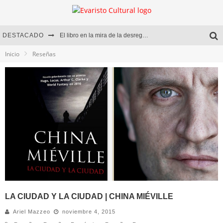
DESTACADO
El libro en la mira de la desregulación
Inicio
Reseñas
Marcelo Rubio | El llovedor
Diego Meret | Hotel Acapulco
Alejandra Correa | La nieve
LA CIUDAD Y LA CIUDAD | CHINA MIÉVILLE
Ariel Mazzeo
noviembre 4, 2015