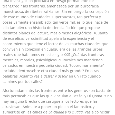
una investigación policíaca en riesgo permanente de
transgredir las fronteras, amenazada por un burocracia
monstruosa, de ribetes kafkianos. Sin embargo, la concepción
de este mundo de ciudades superpuestas, tan perfecta y
obsesivamente ensamblado, tan verosímil, es lo que hace de
ella también una historia de ciencia ficción que propone
distintos planos de lectura, más o menos alegóricos. ¿Cuánto
de esa eficaz verosimilitud apela a la experiencia y el
conocimiento que tiene el lector de las muchas ciudades que
conviven sin conexión en cualquiera de las grandes urbes
reales que habitamos en este siglo XXI? ¿Cuántas fronteras
mentales, morales, psicológicas, culturales nos mantienen
cercados en nuestra pequeña ciudad, “topordinariamente”
incluida dentro/sobre otra ciudad más grande? En otras
palabras, ¿cuánto vas a
desver
y
desoír
en un rato cuando
camines por tus calles?
Afortunadamente, las fronteras entre los géneros son bastante
más permeables que las que vinculan a Besźel y Ul Qoma. Y no
hay ninguna Brecha que castigue a los lectores que las
atraviesan. Animate a poner un pie en el fantástico, y
sumergite en las calles de
La ciudad y la ciudad
. Vas a coincidir