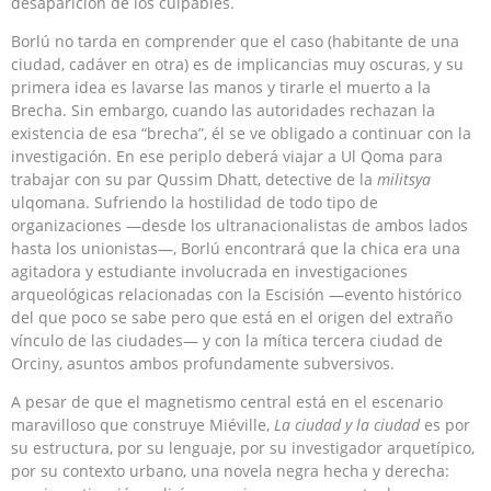
desaparición de los culpables.
Borlú no tarda en comprender que el caso (habitante de una
ciudad, cadáver en otra) es de implicancias muy oscuras, y su
primera idea es lavarse las manos y tirarle el muerto a la
Brecha. Sin embargo, cuando las autoridades rechazan la
existencia de esa “brecha”, él se ve obligado a continuar con la
investigación. En ese periplo deberá viajar a Ul Qoma para
trabajar con su par Qussim Dhatt, detective de la
militsya
ulqomana. Sufriendo la hostilidad de todo tipo de
organizaciones —desde los ultranacionalistas de ambos lados
hasta los unionistas—, Borlú encontrará que la chica era una
agitadora y estudiante involucrada en investigaciones
arqueológicas relacionadas con la Escisión —evento histórico
del que poco se sabe pero que está en el origen del extraño
vínculo de las ciudades— y con la mítica tercera ciudad de
Orciny, asuntos ambos profundamente subversivos.
A pesar de que el magnetismo central está en el escenario
maravilloso que construye Miéville,
La ciudad y la ciudad
es por
su estructura, por su lenguaje, por su investigador arquetípico,
por su contexto urbano, una novela negra hecha y derecha: