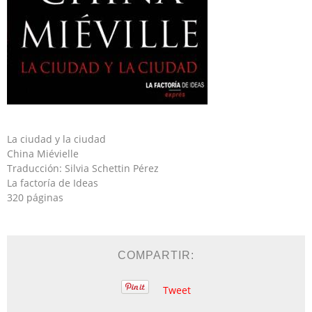
La ciudad y la ciudad
China Miévielle
Traducción: Silvia Schettin Pérez
La factoría de Ideas
320 páginas
COMPARTIR:
Tweet