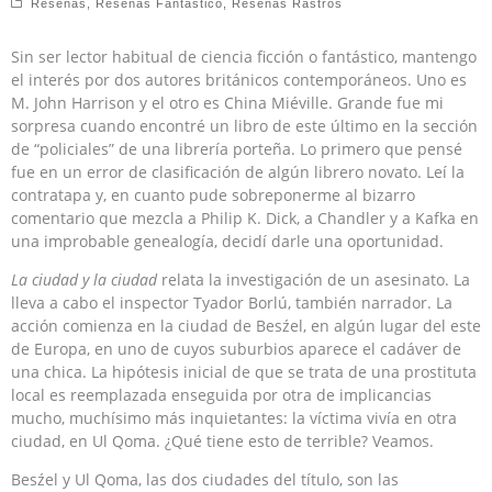
Reseñas
,
Reseñas Fantástico
,
Reseñas Rastros
Sin ser lector habitual de ciencia ficción o fantástico, mantengo
el interés por dos autores británicos contemporáneos. Uno es
M. John Harrison y el otro es China Miéville. Grande fue mi
sorpresa cuando encontré un libro de este último en la sección
de “policiales” de una librería porteña. Lo primero que pensé
fue en un error de clasificación de algún librero novato. Leí la
contratapa y, en cuanto pude sobreponerme al bizarro
comentario que mezcla a Philip K. Dick, a Chandler y a Kafka en
una improbable genealogía, decidí darle una oportunidad.
La ciudad y la ciudad
relata la investigación de un asesinato. La
lleva a cabo el inspector Tyador Borlú, también narrador. La
acción comienza en la ciudad de Besźel, en algún lugar del este
de Europa, en uno de cuyos suburbios aparece el cadáver de
una chica. La hipótesis inicial de que se trata de una prostituta
local es reemplazada enseguida por otra de implicancias
mucho, muchísimo más inquietantes: la víctima vivía en otra
ciudad, en Ul Qoma. ¿Qué tiene esto de terrible? Veamos.
Besźel y Ul Qoma, las dos ciudades del título, son las