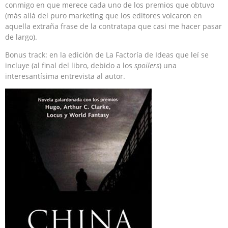
conmigo en que merece cada uno de los premios que obtuvo
(más allá del puro marketing que los editores volcaron en
aquella extraña frase de la contratapa que casi me hacer pasar
de largo).
Bonus track: en la edición de La Factoría de Ideas que leí se
incluye (al final del libro, debido a los
spoilers
) una
interesantísima entrevista al autor.