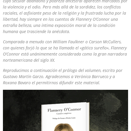
cuyo secular abandono y pobreza ancestral aparecen marcados por
la violencia y el odio. Pero más allá de la sordidez, los conflictos
raciales, el asfixiante peso de la religión y la frustrada lucha por la
libertad, hay siempre en los cuentos de Flannery O’Connor una
extraña belleza, una íntima exposición moral de la condición
humana que trasciende la anécdota.
Comparada a menudo con William Faulkner o Carson McCullers,
con quienes forjó lo que se ha llamado el «gótico sureño», Flannery
O’Connor está unánimemente considerada como la gran narradora
norteamericana del siglo XX.
Reproducimos a continuación el prólogo del volumen, escrito por
Gustavo Martín Garzo. Agradecemos a Verónica Barrueco y a
Roxana Bavaro el permitirnos difundir este material.