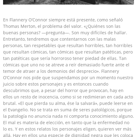
En Flannery O’Connor siempre está presente, como señaló
Thomas Merton, el problema del valor. «¿Quiénes son las
buenas personas? —pregunta—. Son muy difíciles de hallar.
Entretanto, tendremos que contentarnos con las malas
personas, tan respetables que resultan horribles, tan horribles
que resultan cómicas, tan cómicas que resultan patéticas, pero
tan patéticas que sería horroroso tener piedad de ellas. Tan
cómicas que uno no se atreve a reír demasiado fuerte ante el
temor de atraer a los demonios del desprecio». Flannery
O’Connor nos pide que suspendamos por un momento nuestro
juicio sobre estos personajes y es entonces cuando
descubrimos que, a pesar del horror que provocan, hay en
ellos un resto de inocencia, como si se redimieran en cada acto
brutal. «El que pierda su alma, ése la salvará», puede leerse en
el Evangelio. No se trata en suma de seres patológicos, porque
la patología no anuncia nada ni comporta conocimiento alguno.
El mal es materia de elección, en tanto que la enfermedad no
lo es. Y en estos relatos los personajes eligen, quieren ver más
allá. Hay en ellos una especie de dignidad negra que les coloca