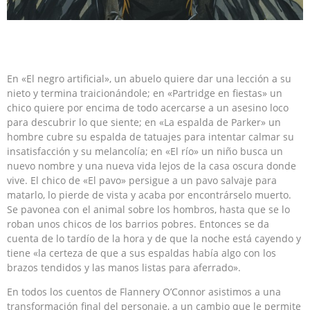
En «El negro artificial», un abuelo quiere dar una lección a su
nieto y termina traicionándole; en «Partridge en fiestas» un
chico quiere por encima de todo acercarse a un asesino loco
para descubrir lo que siente; en «La espalda de Parker» un
hombre cubre su espalda de tatuajes para intentar calmar su
insatisfacción y su melancolía; en «El río» un niño busca un
nuevo nombre y una nueva vida lejos de la casa oscura donde
vive. El chico de «El pavo» persigue a un pavo salvaje para
matarlo, lo pierde de vista y acaba por encontrárselo muerto.
Se pavonea con el animal sobre los hombros, hasta que se lo
roban unos chicos de los barrios pobres. Entonces se da
cuenta de lo tardío de la hora y de que la noche está cayendo y
tiene «la certeza de que a sus espaldas había algo con los
brazos tendidos y las manos listas para aferrado».
En todos los cuentos de Flannery O’Connor asistimos a una
transformación final del personaje, a un cambio que le permite