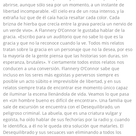
abrirse, aunque sólo sea por un momento, a un instante de
libertad incomparable. «El cielo era de un rosa intenso, y la
extraña luz que de él caía hacía resaltar cada color. Cada
brizna de hierba que crecía entre la grava parecía un nervio de
un verde vivo». A Flannery O’Connor le gustaba hablar de la
gracia. «Escribo para un auditorio que no sabe lo que es la
gracia y que no la reconoce cuando la ve. Todos mis relatos
tratan sobre la gracia en un personaje que no la desea, por eso
la mayoría de la gente piensa que las historias son duras, sin
esperanza, brutales». Y ciertamente todos estos relatos nos
conducen a una conversión. Flannery O’Connor sabe que
incluso en los seres más egoístas y perversos siempre es
posible un acto súbito e imprevisible de libertad, y en sus
relatos siempre trata de encontrar ese momento único capaz
de iluminar la escena llenándola de vida. Veamos lo que pasa
en «Un hombre bueno es difícil de encontrar». Una familia que
sale de excursión se encuentra con el Desequilibrado, un
peligroso criminal. La abuela, que es una criatura vulgar y
egoísta, ha oído hablar de sus fechorías por la radio y, cuando
le identifica, a él no le queda otra solución que matarles. El
Desequilibrado y sus secuaces van eliminando a todos los