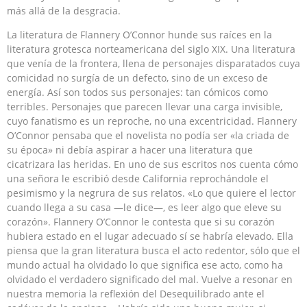
más allá de la desgracia.
La literatura de Flannery O’Connor hunde sus raíces en la
literatura grotesca norteamericana del siglo XIX. Una literatura
que venía de la frontera, llena de personajes disparatados cuya
comicidad no surgía de un defecto, sino de un exceso de
energía. Así son todos sus personajes: tan cómicos como
terribles. Personajes que parecen llevar una carga invisible,
cuyo fanatismo es un reproche, no una excentricidad. Flannery
O’Connor pensaba que el novelista no podía ser «la criada de
su época» ni debía aspirar a hacer una literatura que
cicatrizara las heridas. En uno de sus escritos nos cuenta cómo
una señora le escribió desde California reprochándole el
pesimismo y la negrura de sus relatos. «Lo que quiere el lector
cuando llega a su casa —le dice—, es leer algo que eleve su
corazón». Flannery O’Connor le contesta que si su corazón
hubiera estado en el lugar adecuado sí se habría elevado. Ella
piensa que la gran literatura busca el acto redentor, sólo que el
mundo actual ha olvidado lo que significa ese acto, como ha
olvidado el verdadero significado del mal. Vuelve a resonar en
nuestra memoria la reflexión del Desequilibrado ante el