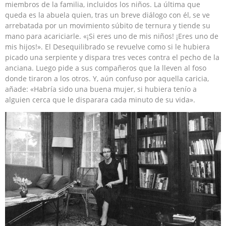
miembros de la familia, incluidos los niños. La última que
queda es la abuela quien, tras un breve diálogo con él, se ve
arrebatada por un movimiento súbito de ternura y tiende su
mano para acariciarle. «¡Si eres uno de mis niños! ¡Eres uno de
mis hijos!». El Desequilibrado se revuelve como si le hubiera
picado una serpiente y dispara tres veces contra el pecho de la
anciana. Luego pide a sus compañeros que la lleven al foso
donde tiraron a los otros. Y, aún confuso por aquella caricia,
añade: «Habría sido una buena mujer, si hubiera tenío a
alguien cerca que le disparara cada minuto de su vida».