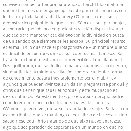
conviven con perturbadora naturalidad. Harold Bloom afirma
que no tenemos un lenguaje apropiado para enfrentarnos con
lo divino, y toda la obra de Flannery O’Connor parece ser la
demostración palpable de que es así. Sólo que sus personajes,
al contrario que Job, no son pacientes y están dispuestos a lo
que sea para mantener ese diálogo con la divinidad en busca
de un sentido que siempre se les escapa. Su principal recurso
es el mal. Es lo que hace el protagonista de «Un hombre bueno
es difícil de encontrar», uno de sus cuentos más famosos. Se
trata de un hombre extraño e impredecible, al que llaman el
Desequilibrado, que se dedica a matar a cuantos se encuentra,
sin manifestar la mínima vacilación, como si cualquier forma
de conocimiento pasara inevitablemente por el mal. «Hay
algunos que pueden vivir toa su vida sin preguntarse por qué y
otros que tienen que saber el porqué, y este muchacho es
d’estos últimos. ¡Va estar en to!», profetizaba su propio padre
cuando era un niño. Todos los personajes de Flannery
O’Connor quieren ver, quitarse la venda de los ojos. Su tarea no
es contribuir a que se mantenga el equilibrio de las cosas, sino
sacudir ese equilibrio tratando de que algo nuevo aparezca,
algo que sea portador de esperanza en un mundo en que no