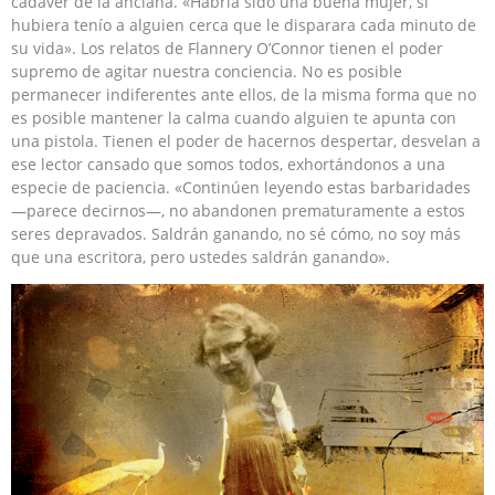
cadáver de la anciana. «Habría sido una buena mujer, si
hubiera tenío a alguien cerca que le disparara cada minuto de
su vida». Los relatos de Flannery O’Connor tienen el poder
supremo de agitar nuestra conciencia. No es posible
permanecer indiferentes ante ellos, de la misma forma que no
es posible mantener la calma cuando alguien te apunta con
una pistola. Tienen el poder de hacernos despertar, desvelan a
ese lector cansado que somos todos, exhortándonos a una
especie de paciencia. «Continúen leyendo estas barbaridades
—parece decirnos—, no abandonen prematuramente a estos
seres depravados. Saldrán ganando, no sé cómo, no soy más
que una escritora, pero ustedes saldrán ganando».