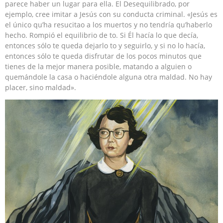
parece haber un lugar para ella. El Desequilibrado, por
ejemplo, cree imitar a Jesús con su conducta criminal. «Jesús es
el único qu’ha resucitao a los muertos y no tendría qu’haberlo
hecho. Rompió el equilibrio de to. Si Él hacía lo que decía,
entonces sólo te queda dejarlo to y seguirlo, y si no lo hacía,
entonces sólo te queda disfrutar de los pocos minutos que
tienes de la mejor manera posible, matando a alguien o
quemándole la casa o haciéndole alguna otra maldad. No hay
placer, sino maldad».