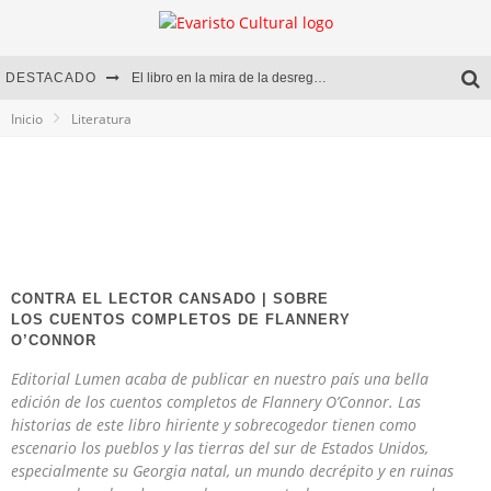
DESTACADO
El libro en la mira de la desregulación
Inicio
Literatura
Marcelo Rubio | El llovedor
Diego Meret | Hotel Acapulco
Alejandra Correa | La nieve
CONTRA EL LECTOR CANSADO | SOBRE
LOS CUENTOS COMPLETOS DE FLANNERY
O’CONNOR
Editorial Lumen acaba de publicar en nuestro país una bella
edición de los cuentos completos de Flannery O’Connor. Las
historias de este libro hiriente y sobrecogedor tienen como
escenario los pueblos y las tierras del sur de Estados Unidos,
especialmente su Georgia natal, un mundo decrépito y en ruinas