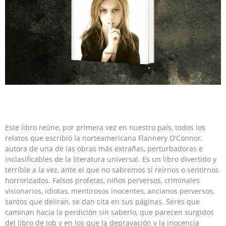
Este libro reúne, por primera vez en nuestro país, todos los
relatos que escribió la norteamericana Flannery O’Connor,
autora de una de las obras más extrañas, perturbadoras e
inclasificables de la literatura universal. Es un libro divertido y
terrible a la vez, ante el que no sabremos si reírnos o sentirnos
horrorizados. Falsos profetas, niños perversos, criminales
visionarios, idiotas, mentirosos inocentes, ancianos perversos,
santos que deliran, se dan cita en sus páginas. Seres que
caminan hacia la perdición sin saberlo, que parecen surgidos
del libro de Job y en los que la depravación y la inocencia