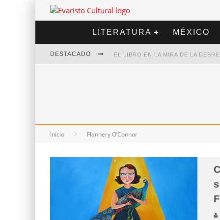
LITERATURA
MÉXICO
DESTACADO
EL LIBRO EN LA MIRA DE LA DES
MARCELO RUBIO | EL LLOVEDOR
DIEGO MERET | HOTEL ACAPULCO
ALEJANDRA CORREA | LA NIEVE
Inicio
Flannery O’Connor
C
s
F