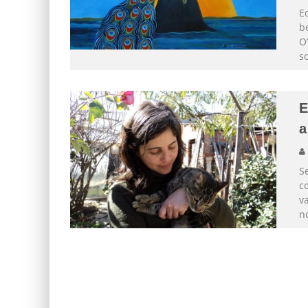
E
b
O’
s
E
a
S
c
v
no