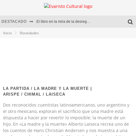
DESTACADO
El libro en la mira de la desregulación
Inicio
Novedades
Marcelo Rubio | El llovedor
Diego Meret | Hotel Acapulco
Alejandra Correa | La nieve
LA PARTIDA / LA MADRE Y LA MUERTE |
ARISPE / CHIMAL / LAISECA
Dos reconocidos cuentistas latinoamericanos, uno argentino y
el otro mexicano, exploran el sacrificio que una madre está
dispuesta a hacer por revertir lo imposible: la muerte de un
hijo. En «La madre y la muerte» Alberto Laiseca recrea uno de
los cuentos de Hans Christian Andersen y nos muestra a una