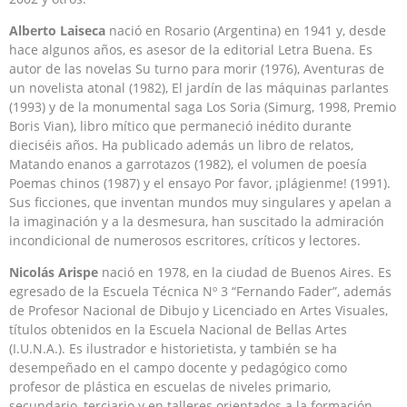
Alberto Laiseca
nació en Rosario (Argentina) en 1941 y, desde
hace algunos años, es asesor de la editorial Letra Buena. Es
autor de las novelas Su turno para morir (1976), Aventuras de
un novelista atonal (1982), El jardín de las máquinas parlantes
(1993) y de la monumental saga Los Soria (Simurg, 1998, Premio
Boris Vian), libro mítico que permaneció inédito durante
dieciséis años. Ha publicado además un libro de relatos,
Matando enanos a garrotazos (1982), el volumen de poesía
Poemas chinos (1987) y el ensayo Por favor, ¡plágienme! (1991).
Sus ficciones, que inventan mundos muy singulares y apelan a
la imaginación y a la desmesura, han suscitado la admiración
incondicional de numerosos escritores, críticos y lectores.
Nicolás Arispe
nació en 1978, en la ciudad de Buenos Aires. Es
egresado de la Escuela Técnica Nº 3 “Fernando Fader”, además
de Profesor Nacional de Dibujo y Licenciado en Artes Visuales,
títulos obtenidos en la Escuela Nacional de Bellas Artes
(I.U.N.A.). Es ilustrador e historietista, y también se ha
desempeñado en el campo docente y pedagógico como
profesor de plástica en escuelas de niveles primario,
secundario, terciario y en talleres orientados a la formación