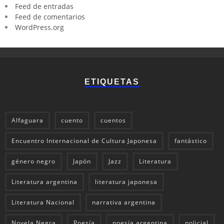
Feed de entradas
Feed de comentarios
WordPress.org
ETIQUETAS
Alfaguara
cuento
cuentos
Encuentro Internacional de Cultura Japonesa
fantástico
género negro
Japón
Jazz
Literatura
Literatura argentina
literatura japonesa
Literatura Nacional
narrativa argentina
Novela Negra
Poesía
poesía argentina
policial