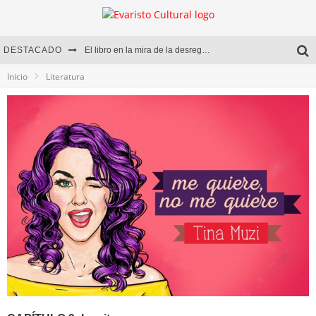
DESTACADO
El libro en la mira de la desregulación
Inicio
Literatura
Marcelo Rubio | El llovedor
Diego Meret | Hotel Acapulco
Alejandra Correa | La nieve