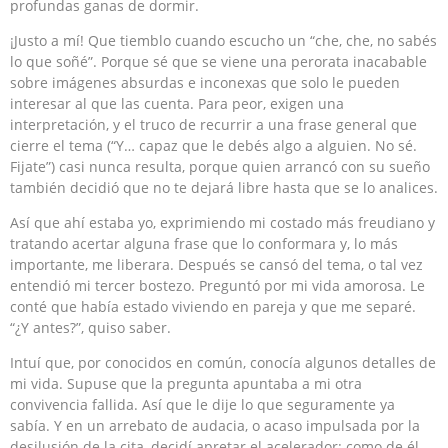
profundas ganas de dormir.
¡Justo a mí! Que tiemblo cuando escucho un “che, che, no sabés
lo que soñé”. Porque sé que se viene una perorata inacabable
sobre imágenes absurdas e inconexas que solo le pueden
interesar al que las cuenta. Para peor, exigen una
interpretación, y el truco de recurrir a una frase general que
cierre el tema (“Y… capaz que le debés algo a alguien. No sé.
Fijate”) casi nunca resulta, porque quien arrancó con su sueño
también decidió que no te dejará libre hasta que se lo analices.
Así que ahí estaba yo, exprimiendo mi costado más freudiano y
tratando acertar alguna frase que lo conformara y, lo más
importante, me liberara. Después se cansó del tema, o tal vez
entendió mi tercer bostezo. Preguntó por mi vida amorosa. Le
conté que había estado viviendo en pareja y que me separé.
“¿Y antes?”, quiso saber.
Intuí que, por conocidos en común, conocía algunos detalles de
mi vida. Supuse que la pregunta apuntaba a mi otra
convivencia fallida. Así que le dije lo que seguramente ya
sabía. Y en un arrebato de audacia, o acaso impulsada por la
desilusión de la cita, decidí apretar el acelerador: como de él