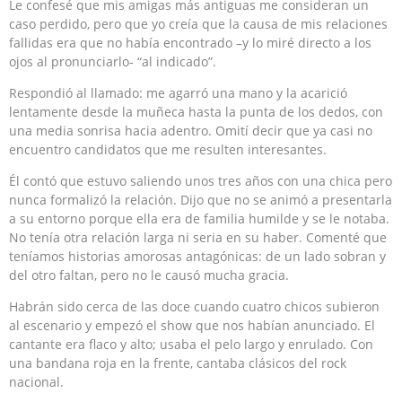
Le confesé que mis amigas más antiguas me consideran un
caso perdido, pero que yo creía que la causa de mis relaciones
fallidas era que no había encontrado –y lo miré directo a los
ojos al pronunciarlo- “al indicado”.
Respondió al llamado: me agarró una mano y la acarició
lentamente desde la muñeca hasta la punta de los dedos, con
una media sonrisa hacia adentro. Omití decir que ya casi no
encuentro candidatos que me resulten interesantes.
Él contó que estuvo saliendo unos tres años con una chica pero
nunca formalizó la relación. Dijo que no se animó a presentarla
a su entorno porque ella era de familia humilde y se le notaba.
No tenía otra relación larga ni seria en su haber. Comenté que
teníamos historias amorosas antagónicas: de un lado sobran y
del otro faltan, pero no le causó mucha gracia.
Habrán sido cerca de las doce cuando cuatro chicos subieron
al escenario y empezó el show que nos habían anunciado. El
cantante era flaco y alto; usaba el pelo largo y enrulado. Con
una bandana roja en la frente, cantaba clásicos del rock
nacional.