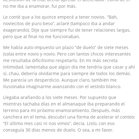
no me iba a enamorar, fui por más.
Le conté que a los quince empecé a tener novios. “Bah,
noviecitos de puro beso”, aclaré (tampoco iba a andar
exagerando). Dije que siempre fui de tener relaciones largas,
pero que al final no me funcionaban.
Me había auto-impuesto un plazo “de duelo” de siete meses
(sola) entre novio y novio. Pero con tantos chicos interesantes
me resultaba dificilísimo respetarlo. En mi más secreta
intimidad, lamentaba que algún día me tendría que casar y ahí
sí, chau, debería olvidarme para siempre de todos los demás.
Me parecía un desperdicio. Aunque claro, también me
ilusionaba imaginarme avanzando con el vestido blanco.
Llegaba arañando a los siete meses. Por supuesto que
mientras tachaba días en el almanaque iba preparando el
terreno para mi próximo enamoramiento. Después, más
canchera en el tema, descubrí una forma de acelerar el conteo:
“El último mes casi ni nos vimos”, decía. Listo, con eso
conseguía 30 días menos de duelo. O sea, a mi favor.