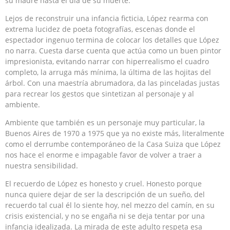
su madre hasta el día de su muerte.
Lejos de reconstruir una infancia ficticia, López rearma con
extrema lucidez de poeta fotografías, escenas donde el
espectador ingenuo termina de colocar los detalles que López
no narra. Cuesta darse cuenta que actúa como un buen pintor
impresionista, evitando narrar con hiperrealismo el cuadro
completo, la arruga más mínima, la última de las hojitas del
árbol. Con una maestría abrumadora, da las pinceladas justas
para recrear los gestos que sintetizan al personaje y al
ambiente.
Ambiente que también es un personaje muy particular, la
Buenos Aires de 1970 a 1975 que ya no existe más, literalmente
como el derrumbe contemporáneo de la Casa Suiza que López
nos hace el enorme e impagable favor de volver a traer a
nuestra sensibilidad.
El recuerdo de López es honesto y cruel. Honesto porque
nunca quiere dejar de ser la descripción de un sueño, del
recuerdo tal cual él lo siente hoy, nel mezzo del camín, en su
crisis existencial, y no se engaña ni se deja tentar por una
infancia idealizada. La mirada de este adulto respeta esa