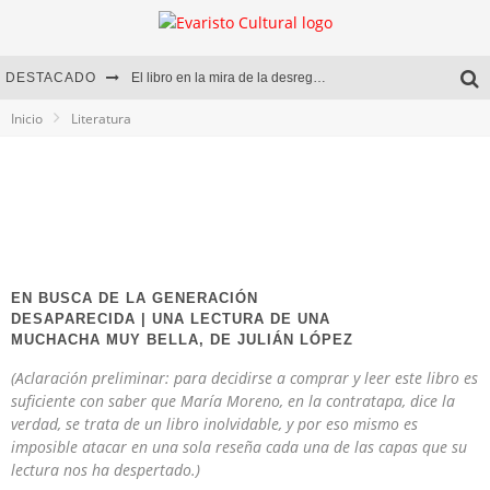
DESTACADO
El libro en la mira de la desregulación
Inicio
Literatura
Marcelo Rubio | El llovedor
Diego Meret | Hotel Acapulco
Alejandra Correa | La nieve
EN BUSCA DE LA GENERACIÓN
DESAPARECIDA | UNA LECTURA DE UNA
MUCHACHA MUY BELLA, DE JULIÁN LÓPEZ
(Aclaración preliminar: para decidirse a comprar y leer este libro es
suficiente con saber que María Moreno, en la contratapa, dice la
verdad, se trata de un libro inolvidable, y por eso mismo es
imposible atacar en una sola reseña cada una de las capas que su
lectura nos ha despertado.)