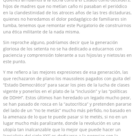
hijos de madres que no metían caño ni pasaban el periódico
en la clandestinidad de los atroces años de las tres dictaduras,
quienes no heredamos el dolor pedagógico de familiares sin
tumba, tenemos que remontar este Purgatorio de construirnos
una ética militante de la nada misma.
Sin reproche alguno, podríamos decir que la generación
gloriosa de los setenta no se ha dedicado a educarnos con
paciencia y comprensión tolerante a sus hijos/as y nietos/as en
este punto.
Y me refiero a las mejores expresiones de esa generación, las
que rechazaron de plano los mausoleos pagados con guita del
“Estado Democrático” para sacar los pies de la lucha de clases
vigente y ponerlos en el plato de la “inclusión” y las “políticas
de DDHH”. Estos últimos han heredado un legado mucho peor,
se han pasado de rosca en la “autocrítica” y pretenden pararse
del lado de un “no te metás” mucho más pérfido, no basado en
la amenaza de lo que te puede pasar si te metés, si no en un
lugar mucho más paralizante, donde la revolución es una
utopía tan inalcanzable que lo mejor que puede hacer un
“socialista del siglo XXI” es dedicarse a la negociar con la