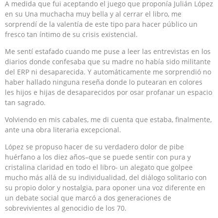
A medida que fui aceptando el juego que proponía Julián López
en su Una muchacha muy bella y al cerrar el libro, me
sorprendí de la valentía de este tipo para hacer público un
fresco tan íntimo de su crisis existencial.
Me sentí estafado cuando me puse a leer las entrevistas en los
diarios donde confesaba que su madre no había sido militante
del ERP ni desaparecida. Y automáticamente me sorprendió no
haber hallado ninguna reseña donde lo putearan en colores
les hijos e hijas de desaparecidos por osar profanar un espacio
tan sagrado.
Volviendo en mis cabales, me di cuenta que estaba, finalmente,
ante una obra literaria excepcional.
López se propuso hacer de su verdadero dolor de pibe
huérfano a los diez años–que se puede sentir con pura y
cristalina claridad en todo el libro- un alegato que golpee
mucho más allá de su individualidad, del diálogo solitario con
su propio dolor y nostalgia, para oponer una voz diferente en
un debate social que marcó a dos generaciones de
sobrevivientes al genocidio de los 70.