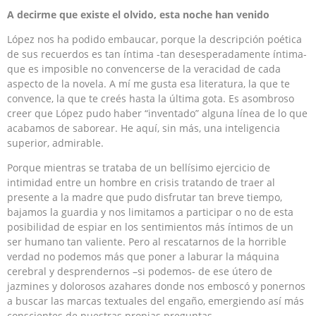
A decirme que existe el olvido, esta noche han venido
López nos ha podido embaucar, porque la descripción poética
de sus recuerdos es tan íntima -tan desesperadamente íntima-
que es imposible no convencerse de la veracidad de cada
aspecto de la novela. A mí me gusta esa literatura, la que te
convence, la que te creés hasta la última gota. Es asombroso
creer que López pudo haber “inventado” alguna línea de lo que
acabamos de saborear. He aquí, sin más, una inteligencia
superior, admirable.
Porque mientras se trataba de un bellísimo ejercicio de
intimidad entre un hombre en crisis tratando de traer al
presente a la madre que pudo disfrutar tan breve tiempo,
bajamos la guardia y nos limitamos a participar o no de esta
posibilidad de espiar en los sentimientos más íntimos de un
ser humano tan valiente. Pero al rescatarnos de la horrible
verdad no podemos más que poner a laburar la máquina
cerebral y desprendernos –si podemos- de ese útero de
jazmines y dolorosos azahares donde nos emboscó y ponernos
a buscar las marcas textuales del engaño, emergiendo así más
conscientes de nuestras propias preguntas.