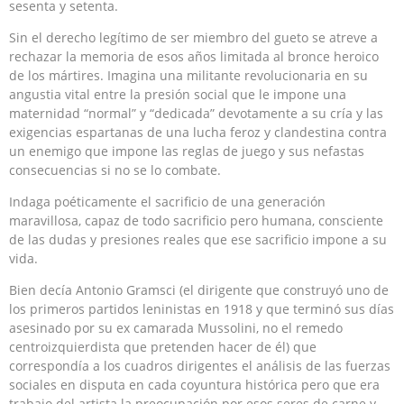
sesenta y setenta.
Sin el derecho legítimo de ser miembro del gueto se atreve a
rechazar la memoria de esos años limitada al bronce heroico
de los mártires. Imagina una militante revolucionaria en su
angustia vital entre la presión social que le impone una
maternidad “normal” y “dedicada” devotamente a su cría y las
exigencias espartanas de una lucha feroz y clandestina contra
un enemigo que impone las reglas de juego y sus nefastas
consecuencias si no se lo combate.
Indaga poéticamente el sacrificio de una generación
maravillosa, capaz de todo sacrificio pero humana, consciente
de las dudas y presiones reales que ese sacrificio impone a su
vida.
Bien decía Antonio Gramsci (el dirigente que construyó uno de
los primeros partidos leninistas en 1918 y que terminó sus días
asesinado por su ex camarada Mussolini, no el remedo
centroizquierdista que pretenden hacer de él) que
correspondía a los cuadros dirigentes el análisis de las fuerzas
sociales en disputa en cada coyuntura histórica pero que era
trabajo del artista la preocupación por esos seres de carne y