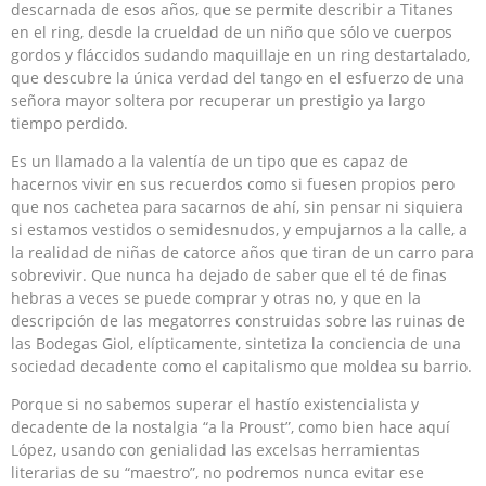
descarnada de esos años, que se permite describir a Titanes
en el ring, desde la crueldad de un niño que sólo ve cuerpos
gordos y fláccidos sudando maquillaje en un ring destartalado,
que descubre la única verdad del tango en el esfuerzo de una
señora mayor soltera por recuperar un prestigio ya largo
tiempo perdido.
Es un llamado a la valentía de un tipo que es capaz de
hacernos vivir en sus recuerdos como si fuesen propios pero
que nos cachetea para sacarnos de ahí, sin pensar ni siquiera
si estamos vestidos o semidesnudos, y empujarnos a la calle, a
la realidad de niñas de catorce años que tiran de un carro para
sobrevivir. Que nunca ha dejado de saber que el té de finas
hebras a veces se puede comprar y otras no, y que en la
descripción de las megatorres construidas sobre las ruinas de
las Bodegas Giol, elípticamente, sintetiza la conciencia de una
sociedad decadente como el capitalismo que moldea su barrio.
Porque si no sabemos superar el hastío existencialista y
decadente de la nostalgia “a la Proust”, como bien hace aquí
López, usando con genialidad las excelsas herramientas
literarias de su “maestro”, no podremos nunca evitar ese