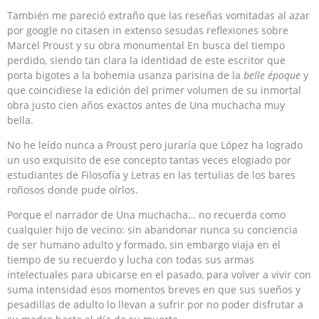
También me pareció extraño que las reseñas vomitadas al azar
por google no citasen in extenso sesudas reflexiones sobre
Marcel Proust y su obra monumental En busca del tiempo
perdido, siendo tan clara la identidad de este escritor que
porta bigotes a la bohemia usanza parisina de la
belle époque
y
que coincidiese la edición del primer volumen de su inmortal
obra justo cien años exactos antes de Una muchacha muy
bella.
No he leído nunca a Proust pero juraría que López ha logrado
un uso exquisito de ese concepto tantas veces elogiado por
estudiantes de Filosofía y Letras en las tertulias de los bares
roñosos donde pude oírlos.
Porque el narrador de Una muchacha… no recuerda como
cualquier hijo de vecino: sin abandonar nunca su conciencia
de ser humano adulto y formado, sin embargo viaja en el
tiempo de su recuerdo y lucha con todas sus armas
intelectuales para ubicarse en el pasado, para volver a vivir con
suma intensidad esos momentos breves en que sus sueños y
pesadillas de adulto lo llevan a sufrir por no poder disfrutar a