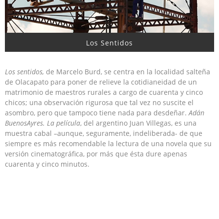
Los Sentidos
Los sentidos,
de Marcelo Burd, se centra en la localidad salteña
de Olacapato para poner de relieve la cotidianeidad de un
matrimonio de maestros rurales a cargo de cuarenta y cinco
chicos; una observación rigurosa que tal vez no suscite el
asombro, pero que tampoco tiene nada para desdeñar.
Adán
BuenosAyres. La película
, del argentino Juan Villegas, es una
muestra cabal –aunque, seguramente, indeliberada- de que
siempre es más recomendable la lectura de una novela que su
versión cinematográfica, por más que ésta dure apenas
cuarenta y cinco minutos.