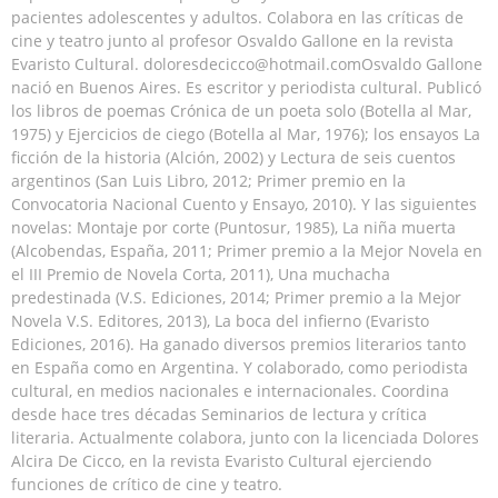
pacientes adolescentes y adultos. Colabora en las críticas de
cine y teatro junto al profesor Osvaldo Gallone en la revista
Evaristo Cultural. doloresdecicco@hotmail.comOsvaldo Gallone
nació en Buenos Aires. Es escritor y periodista cultural. Publicó
los libros de poemas Crónica de un poeta solo (Botella al Mar,
1975) y Ejercicios de ciego (Botella al Mar, 1976); los ensayos La
ficción de la historia (Alción, 2002) y Lectura de seis cuentos
argentinos (San Luis Libro, 2012; Primer premio en la
Convocatoria Nacional Cuento y Ensayo, 2010). Y las siguientes
novelas: Montaje por corte (Puntosur, 1985), La niña muerta
(Alcobendas, España, 2011; Primer premio a la Mejor Novela en
el III Premio de Novela Corta, 2011), Una muchacha
predestinada (V.S. Ediciones, 2014; Primer premio a la Mejor
Novela V.S. Editores, 2013), La boca del infierno (Evaristo
Ediciones, 2016). Ha ganado diversos premios literarios tanto
en España como en Argentina. Y colaborado, como periodista
cultural, en medios nacionales e internacionales. Coordina
desde hace tres décadas Seminarios de lectura y crítica
literaria. Actualmente colabora, junto con la licenciada Dolores
Alcira De Cicco, en la revista Evaristo Cultural ejerciendo
funciones de crítico de cine y teatro.