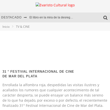
DESTACADO
El libro en la mira de la desregulación
Inicio
TV & CINE
Marcelo Rubio | El llovedor
Diego Meret | Hotel Acapulco
Alejandra Correa | La nieve
31 ° FESTIVAL INTERNACIONAL DE CINE
DE MAR DEL PLATA
Enrollada la alfombra roja, despedidas las visitas ilustres y
acallados los rumores que cualquier acontecimiento de tal
carácter despierta, se puede ensayar un balance más sereno
de lo que ha dejado, por exceso o por defecto, el recientemente
finalizado 31° Festival Internacional de Cine de Mar del Plata.