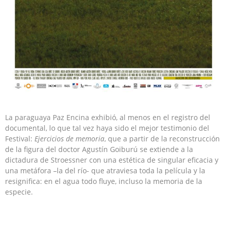
La paraguaya Paz Encina exhibió, al menos en el registro del
documental, lo que tal vez haya sido el mejor testimonio del
Festival:
Ejercicios de memoria
, que a partir de la reconstrucción
de la figura del doctor Agustín Goiburú se extiende a la
dictadura de Stroessner con una estética de singular eficacia y
una metáfora –la del río- que atraviesa toda la película y la
resignifica: en el agua todo fluye, incluso la memoria de la
especie.