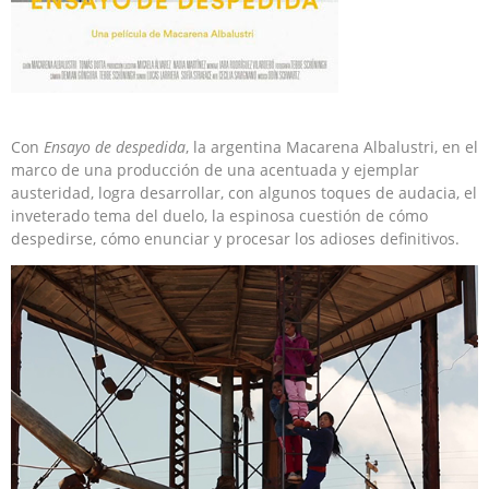
Con
Ensayo de despedida
, la argentina Macarena Albalustri, en el
marco de una producción de una acentuada y ejemplar
austeridad, logra desarrollar, con algunos toques de audacia, el
inveterado tema del duelo, la espinosa cuestión de cómo
despedirse, cómo enunciar y procesar los adioses definitivos.