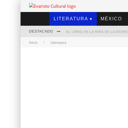
LITERATURA
MÉXICO
DESTACADO
EL LIBRO EN LA MIRA DE LA DES
Inicio
Literatura
MARCELO RUBIO | EL LLOVEDOR
DIEGO MERET | HOTEL ACAPULCO
ALEJANDRA CORREA | LA NIEVE