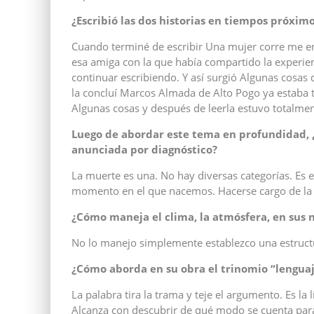
¿Escribió las dos historias en tiempos pró
ximo
Cuando terminé de escribir Una mujer corre me en
esa amiga con la que había compartido la experi
continuar escribiendo. Y así surgió Algunas cosas
la concluí Marcos Almada de Alto Pogo ya estaba t
Algunas cosas y después de leerla estuvo totalme
Luego de abordar este tema en profundidad, 
anunciada por diagnó
stico?
La muerte es una. No hay diversas categorías. Es 
momento en el que nacemos. Hacerse cargo de la f
¿Cómo maneja el clima, la atmósfera, en sus 
No lo manejo simplemente establezco una estructu
¿Cómo aborda en su obra el trinomio “
lengua
La palabra tira la trama y teje el argumento. Es la 
Alcanza con descubrir de qué modo se cuenta para