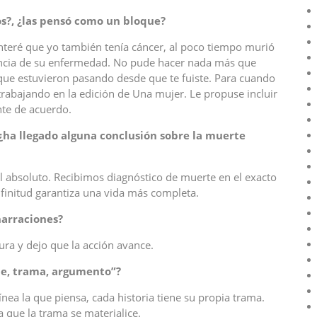
s?,
¿las pensó como un bloque?
teré que yo también tenía cáncer, al poco tiempo murió
encia de su enfermedad. No pude hacer nada más que
 que estuvieron pasando desde que te fuiste. Para cuando
rabajando en la edición de Una mujer. Le propuse incluir
nte de acuerdo.
¿ha llegado alguna conclusión sobre la muerte
el absoluto. Recibimos diagnóstico de muerte en el exacto
initud garantiza una vida más completa.
narraciones?
ra y dejo que la acción avance.
je, trama, argumento
”
?
línea la que piensa, cada historia tiene su propia trama.
 que la trama se materialice.