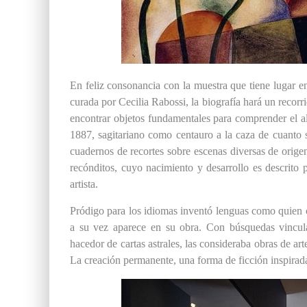
En feliz consonancia con la muestra que tiene lugar e
curada por Cecilia Rabossi, la biografía hará un recor
encontrar objetos fundamentales para comprender el al
1887, sagitariano como centauro a la caza de cuanto
cuadernos de recortes sobre escenas diversas de origen 
recónditos, cuyo nacimiento y desarrollo es descrito 
artista.
Pródigo para los idiomas inventó lenguas como quien c
a su vez aparece en su obra. Con búsquedas vinculada
hacedor de cartas astrales, las consideraba obras de a
La creación permanente, una forma de ficción inspirada 