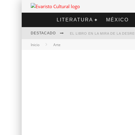
LITERATURA
MÉXICO
DESTACADO
EL LIBRO EN LA MIRA DE LA DES
Inicio
Arte
MARCELO RUBIO | EL LLOVEDOR
DIEGO MERET | HOTEL ACAPULCO
ALEJANDRA CORREA | LA NIEVE