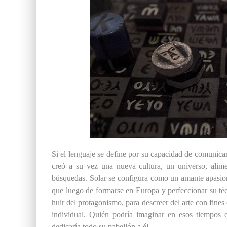
Si el lenguaje se define por su capacidad de comunicar,
creó a su vez una nueva cultura, un universo, alime
búsquedas. Solar se configura como un amante apasion
que luego de formarse en Europa y perfeccionar su téc
huir del protagonismo, para descreer del arte con fine
individual. Quién podría imaginar en esos tiempos 
dedicaría todo su pabellón a él.