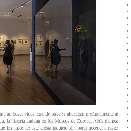
como un busca vidas,
cuando
otros se abocaban profundamente al
logía, la historia antigua en los Museos de Europa. Abós plantea
gu
e
los pasos de
este
artista inquieto sin lograr acceder a rasgo