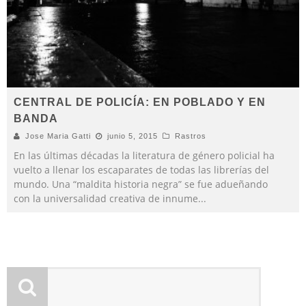
CENTRAL DE POLICÍA: EN POBLADO Y EN
BANDA
Jose Maria Gatti
junio 5, 2015
Rastros
En las últimas décadas la literatura de género policial ha
vuelto a llenar los escaparates de todas las librerías del
mundo. Una “maldita historia negra” se fue adueñando
con la universalidad creativa de innume
...