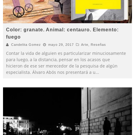
Color: granate. Animal: centauro. Elemento:
fuego
Candelita Gomez
mayo 29, 2017
Arte
,
Reseñas
Contar la vida de alguien es particularizar minuciosamente
para luego, a la distancia, pensar en los acasos que
hicieron de ese ser merecedor de la pesquisa de algún
especialista. Álvaro Abós nos presentará a u
...